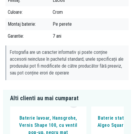
Finisaj
Lucios
Culoare
Crom
Montaj baterie
Pe perete
Garantie
7 ani
Fotografia are un caracter informativ și poate conține
accesorii neincluse în pachetul standard; unele specificații ale
produsului pot fi modificate de către producător fără preaviz,
sau pot conține erori de operare
Alti clienti au mai cumparat
Baterie lavoar, Hansgrohe,
Baterie stativa l
Vernis Shape 100, cu ventil
Algeo Square, cu
pop-up, negru mat