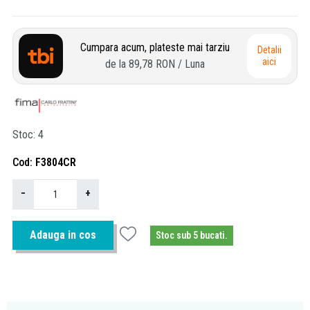
Cumpara acum, plateste mai tarziu
Detalii
aici
de la
89,78 RON
/ Luna
Stoc
4
Cod
F3804CR
−
+
Adauga in cos
Stoc sub 5 bucati.