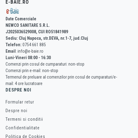
E-BAIE.RO
Date Comerciale
NEWCO SANITARE S.R.L.
J2025036529008, CUI RO51841989
Sediu: Cluj Napoca, str.DEVA, nr.1-7, jud.Cluj
Telefon:
0754 661 885
Email
: info@e-baie.ro
Luni-Vineri 08:00 - 16:30
Comenzi prin cosul de cumparaturi: non-stop
Comenzi prin e-mail: non-stop
Termenul de preluare al comenzilor prin cosul de cumparaturi/e-
mail: 4 ore lucratoare
DESPRE NOI
Formular retur
Despre noi
Termeni si conditii
Confidentialitate
Politica de Cookies