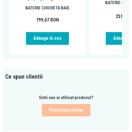
BATERIE CHIU
BATERIE CHIUVETA BAIE
251,99
799,67
RON
Adauga in cos
Adauga i
Ce spun clientii
Detii sau ai utilizat produsul?
Posteaza review