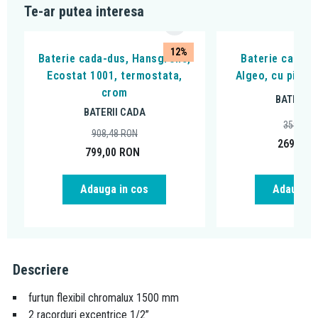
Te-ar putea interesa
12%
Baterie cada-dus, Hansgrohe,
Baterie cada - 
Ecostat 1001, termostata,
Algeo, cu pipa 
crom
BATERII 
BATERII CADA
359,99
908,48
RON
269,00
799,00
RON
Adauga in cos
Adauga i
Descriere
furtun flexibil chromalux 1500 mm
2 racorduri excentrice 1/2”