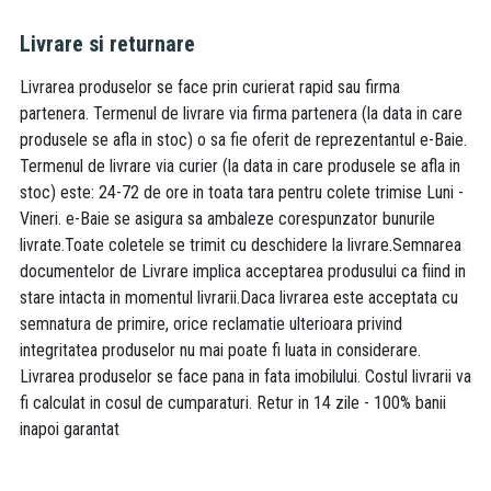
Livrare si returnare
Livrarea produselor se face prin curierat rapid sau firma
partenera. Termenul de livrare via firma partenera (la data in care
produsele se afla in stoc) o sa fie oferit de reprezentantul e-Baie.
Termenul de livrare via curier (la data in care produsele se afla in
stoc) este: 24-72 de ore in toata tara pentru colete trimise Luni -
Vineri. e-Baie se asigura sa ambaleze corespunzator bunurile
livrate.Toate coletele se trimit cu deschidere la livrare.Semnarea
documentelor de Livrare implica acceptarea produsului ca fiind in
stare intacta in momentul livrarii.Daca livrarea este acceptata cu
semnatura de primire, orice reclamatie ulterioara privind
integritatea produselor nu mai poate fi luata in considerare.
Livrarea produselor se face pana in fata imobilului. Costul livrarii va
fi calculat in cosul de cumparaturi. Retur in 14 zile - 100% banii
inapoi garantat