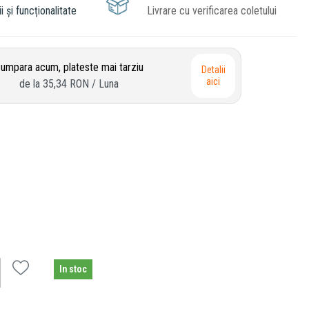
i și funcționalitate
Livrare cu verificarea coletului
umpara acum, plateste mai tarziu
Detalii
aici
de la
35,34 RON
/ Luna
In stoc