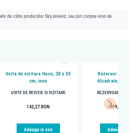
cate de către producător fără preaviz, sau pot conține erori de
Usita de vizitare Haco, 20 x 30
Rezervor wc inc
cm, inox
Alcadrain, Sadr
USITE DE REVIZIE SI VIZITARE
REZERVOARE INCA
142,27
RON
499,00
RO
Adauga in cos
Adauga in c