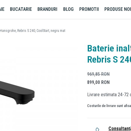
IE
BUCATARIE
BRANDURI
BLOG
PROMOTII
PRODUSE NO
, Hansgrohe, Rebris S 240, CoolStart, negru mat
Baterie inal
Rebris S 24
969,85
RON
899,00
RON
Livrare estimata 24-72 
Costurile de livrare sunt afis
Consultanț