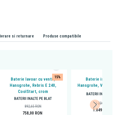
ivrare si returnare
Produse compatibile
15%
Baterie lavoar cu ventil,
Baterie inalta l
Hansgrohe, Rebris E 240,
Hansgrohe, Vivenis 
CoolStart, crom
BATERII INALTE P
BATERII INALTE PE BLAT
1.206,63
RON
892,65
RON
1.049,00
RO
758,00
RON