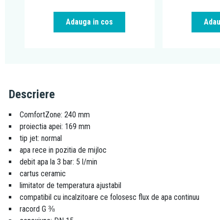
Adauga in cos
Adau
Descriere
ComfortZone: 240 mm
proiectia apei: 169 mm
tip jet: normal
apa rece in pozitia de mijloc
debit apa la 3 bar: 5 l/min
cartus ceramic
limitator de temperatura ajustabil
compatibil cu incalzitoare ce folosesc flux de apa continuu
racord G ⅜