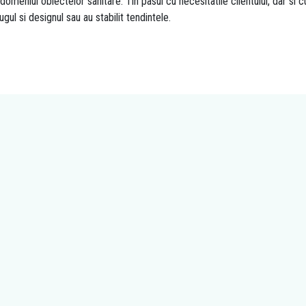
niul obiectelor sanitare. Tin pasul cu necesitatile clientului, dar si c
ul si designul sau au stabilit tendintele.