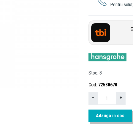
Pentru soluți
C
Stoc
8
Cod
72580670
−
+
Adauga in cos