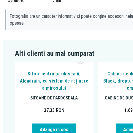
Garantie
5 ani
Fotografia are un caracter informativ și poate conține accesorii nein
operare
Alti clienti au mai cumparat
Sifon pentru pardoseală,
Cabina de du
Alcadrain, cu sistem de reținere
Black, dreptu
a mirosului
cm
SIFOANE DE PARDOSEALA
CABINE DE DU
37,33
RON
1.6
Adauga in cos
Adau