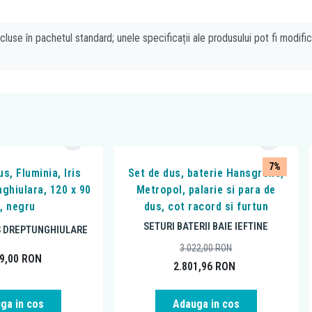
cluse în pachetul standard; unele specificații ale produsului pot fi modifi
7%
s, Fluminia, Iris
Set de dus, baterie Hansgrohe,
nghiulara, 120 x 90
Metropol, palarie si para de
, negru
dus, cot racord si furtun
SETURI BATERII BAIE IEFTINE
S DREPTUNGHIULARE
3.022,00
RON
99,00
RON
2.801,96
RON
ga in cos
Adauga in cos