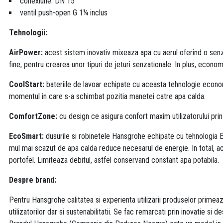
conexiune: DN 15
ventil push-open G 1¼ inclus
Tehnologii:
AirPower:
acest sistem inovativ mixeaza apa cu aerul oferind o senzat
fine, pentru crearea unor tipuri de jeturi senzationale. In plus, econom
CoolStart:
bateriile de lavoar echipate cu aceasta tehnologie economis
momentul in care s-a schimbat pozitia manetei catre apa calda.
ComfortZone:
cu design ce asigura confort maxim utilizatorului prin 
EcoSmart:
dusurile si robinetele Hansgrohe echipate cu tehnologia
mul mai scazut de apa calda reduce necesarul de energie. In total, a
portofel. Limiteaza debitul, astfel conservand constant apa potabila.
Despre brand:
Pentru Hansgrohe calitatea si experienta utilizarii produselor primeaz
utilizatorilor dar si sustenabilitatii. Se fac remarcati prin inovatie si de