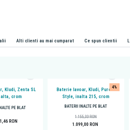
alii
Alti clienti au mai cumparat
Ce spun clientii
L
4%
r, Kludi, Zenta SL
Baterie lavoar, Kludi, Pure &
nalta, crom
Style, inalta 215, crom
BATERII INALTE PE BLAT
INALTE PE BLAT
1.155,33
RON
71,46
RON
1.099,00
RON