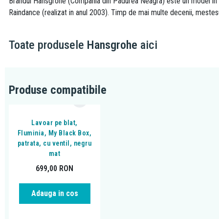
Brandul Hansgrohe (Compania din Padurea Neagra) este un model in dome
Raindance (realizat in anul 2003). Timp de mai multe decenii, mestesug
Toate produsele
Hansgrohe
aici
Produse compatibile
Lavoar pe blat,
Fluminia, My Black Box,
patrata, cu ventil, negru
mat
699,00
RON
Adauga in cos