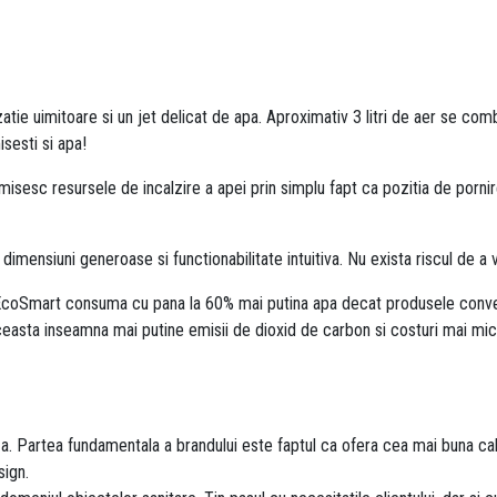
ie uimitoare si un jet delicat de apa. Aproximativ 3 litri de aer se combi
isesti si apa!
esc resursele de incalzire a apei prin simplu fapt ca pozitia de pornire a
dimensiuni generoase si functionabilitate intuitiva. Nu exista riscul de a v
 EcoSmart consuma cu pana la 60% mai putina apa decat produsele conve
ceasta inseamna mai putine emisii de dioxid de carbon si costuri mai mic
a. Partea fundamentala a brandului este faptul ca ofera cea mai buna calit
sign.