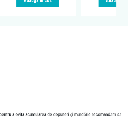
Adauga in cos
Adauga in c
ar pentru a evita acumularea de depuneri și murdărie recomandăm să