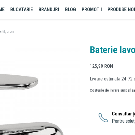
IE
BUCATARIE
BRANDURI
BLOG
PROMOTII
PRODUSE NO
entil, crom
Baterie lavo
125,99
RON
Livrare estimata 24-72 
Costurile de livrare sunt afis
Consultanț
Pentru soluți