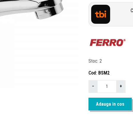
C
Stoc
2
Cod
BSM2
−
+
Adauga in cos