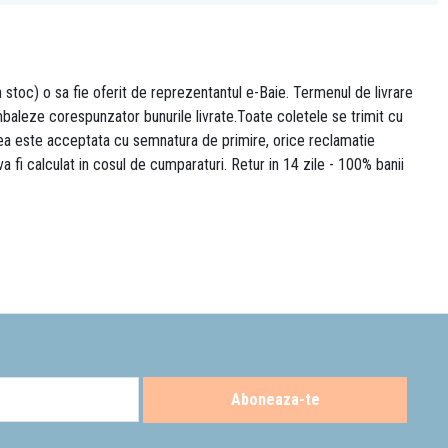
n stoc) o sa fie oferit de reprezentantul e-Baie. Termenul de livrare
 ambaleze corespunzator bunurile livrate.Toate coletele se trimit cu
area este acceptata cu semnatura de primire, orice reclamatie
 va fi calculat in cosul de cumparaturi. Retur in 14 zile - 100% banii
Aboneaza-te