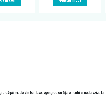
ga in cos
Adauga in cos
ți o cârpă moale din bumbac, agenți de curățare neutri și neabrazivi. I