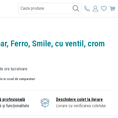
I
ar, Ferro, Smile, cu ventil, crom
de ore lucratoare.
ate in cosul de cumparaturi
ă profesională
Deschidere colet la livrare
i și funcționalitate
Livrare cu verificarea coletului