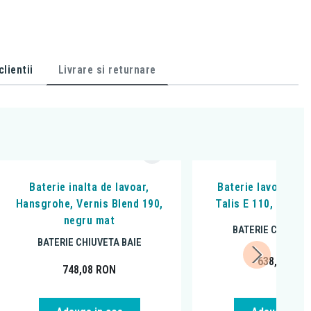
lientii
Livrare si returnare
Baterie inalta de lavoar,
Baterie lavoar, Ha
Hansgrohe, Vernis Blend 190,
Talis E 110, Cu ven
negru mat
BATERIE CHIUVET
BATERIE CHIUVETA BAIE
638,59
RO
748,08
RON