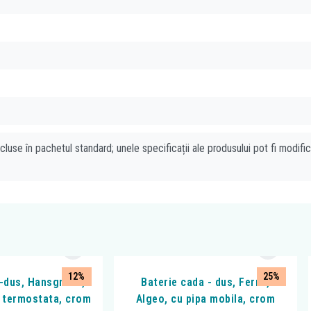
cluse în pachetul standard; unele specificații ale produsului pot fi modifi
12%
25%
-dus, Hansgrohe,
Baterie cada - dus, Ferro,
 termostata, crom
Algeo, cu pipa mobila, crom