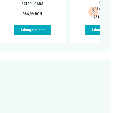
crom
BATERII CADA
BATERII CAD
386,99
RON
251,99
RO
Adauga in cos
Adauga in c