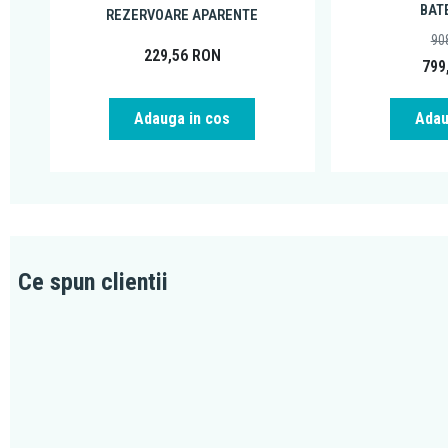
BAT
REZERVOARE APARENTE
90
229,56
RON
799
Adauga in cos
Adau
Ce spun clientii