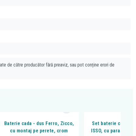
cate de către producător fără preaviz, sau pot conține erori de
Baterie cada - dus Ferro, Zicco,
Set baterie cada - d
cu montaj pe perete, crom
ISSO, cu para de dus