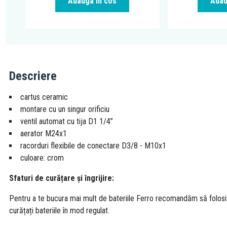
Adauga in cos
Adau
Descriere
cartus ceramic
montare cu un singur orificiu
ventil automat cu tija D1 1/4”
aerator M24x1
racorduri flexibile de conectare D3/8 - M10x1
culoare: crom
Sfaturi de curățare și îngrijire:
Pentru a te bucura mai mult de bateriile Ferro recomandăm să folosi
curățați bateriile în mod regulat.