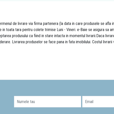
rmenul de livrare via firma partenera (la data in care produsele se afla i
re in toata tara pentru colete trimise Luni - Vineri. e-Baie se asigura sa
area produsului ca fiind in stare intacta in momentul livrarii.Daca livr
derare. Livrarea produselor se face pana in fata imobilului. Costul livrarii
Numele tau
Email