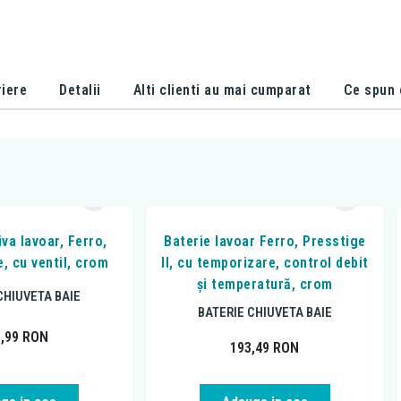
iere
Detalii
Alti clienti au mai cumparat
Ce spun c
iva lavoar, Ferro,
Baterie lavoar Ferro, Presstige
, cu ventil, crom
II, cu temporizare, control debit
și temperatură, crom
CHIUVETA BAIE
BATERIE CHIUVETA BAIE
1,99
RON
193,49
RON