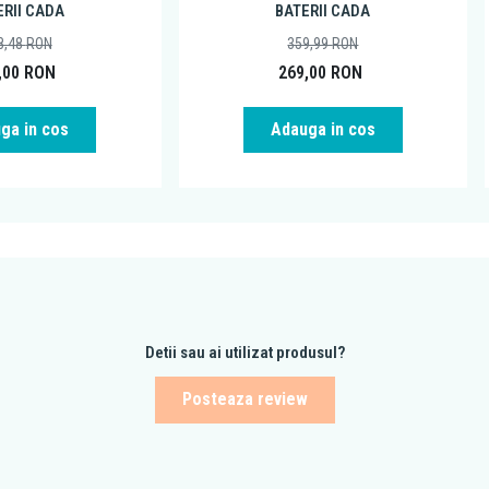
ERII CADA
BATERII CADA
8,48
RON
359,99
RON
,00
RON
269,00
RON
ga in cos
Adauga in cos
Detii sau ai utilizat produsul?
Posteaza review