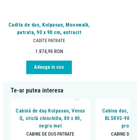
Cadita de dus, Kolpasan, Moonwalk,
patrata, 90 x 90 cm, antracit
CADITE PATRATE
1.874,90
RON
Adauga in cos
Te-ar putea interesa
Cabină de duș Kolpasan, Venus
Cabina dus, Ravak
Q, sticlă chinchilla, 80 x 80,
BLSRV2-90, 90x
negru mat
profil n
CABINE DE DUS PATRATE
CABINE DE DU