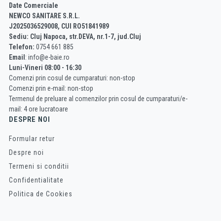
Date Comerciale
NEWCO SANITARE S.R.L.
J2025036529008, CUI RO51841989
Sediu: Cluj Napoca, str.DEVA, nr.1-7, jud.Cluj
Telefon:
0754 661 885
Email
: info@e-baie.ro
Luni-Vineri 08:00 - 16:30
Comenzi prin cosul de cumparaturi: non-stop
Comenzi prin e-mail: non-stop
Termenul de preluare al comenzilor prin cosul de cumparaturi/e-
mail: 4 ore lucratoare
DESPRE NOI
Formular retur
Despre noi
Termeni si conditii
Confidentialitate
Politica de Cookies