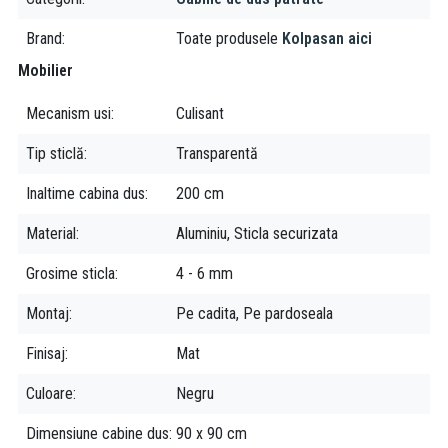
Sistem de deschidere: Ușă rotativă culisantă (2 panouri fixe +
Brand
Toate produsele
Kolpasan aici
1 panou mobil)
Material sticlă: Transparentă, securizată, grosime 6 mm
Mobilier
Profil: Negru mat
Mecanism usi
Culisant
Montaj: Pe pardoseală sau pe cuvă de duș
Ușă detașabilă: Da, pentru curățare facilă
Tip sticlă
Transparentă
Inaltime cabina dus
200 cm
Material
Aluminiu, Sticla securizata
Grosime sticla
4 - 6 mm
Montaj
Pe cadita, Pe pardoseala
Finisaj
Mat
Culoare
Negru
Dimensiune cabine dus
90 x 90 cm