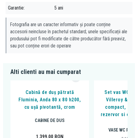
Garantie
5 ani
Fotografia are un caracter informativ și poate conține
accesorii neincluse în pachetul standard; unele specificații ale
produsului pot fi modificate de către producător fără preaviz,
sau pot conține erori de operare
Alti clienti au mai cumparat
Cabină de duș pătrată
Set vas WC sta
Fluminia, Anda 80 x 80 h200,
Villeroy & Boc
cu ușă pivotantă, crom
compact, direc
rezervor si capa
CABINE DE DUS
alb
VASE WC PE P
1.399,00
RON