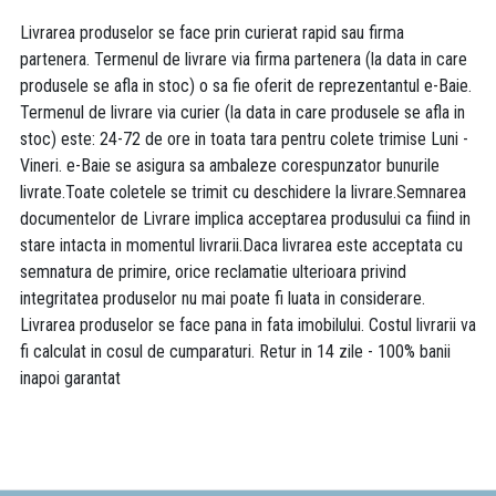
Livrarea produselor se face prin curierat rapid sau firma
partenera. Termenul de livrare via firma partenera (la data in care
produsele se afla in stoc) o sa fie oferit de reprezentantul e-Baie.
Termenul de livrare via curier (la data in care produsele se afla in
stoc) este: 24-72 de ore in toata tara pentru colete trimise Luni -
Vineri. e-Baie se asigura sa ambaleze corespunzator bunurile
livrate.Toate coletele se trimit cu deschidere la livrare.Semnarea
documentelor de Livrare implica acceptarea produsului ca fiind in
stare intacta in momentul livrarii.Daca livrarea este acceptata cu
semnatura de primire, orice reclamatie ulterioara privind
integritatea produselor nu mai poate fi luata in considerare.
Livrarea produselor se face pana in fata imobilului. Costul livrarii va
fi calculat in cosul de cumparaturi. Retur in 14 zile - 100% banii
inapoi garantat