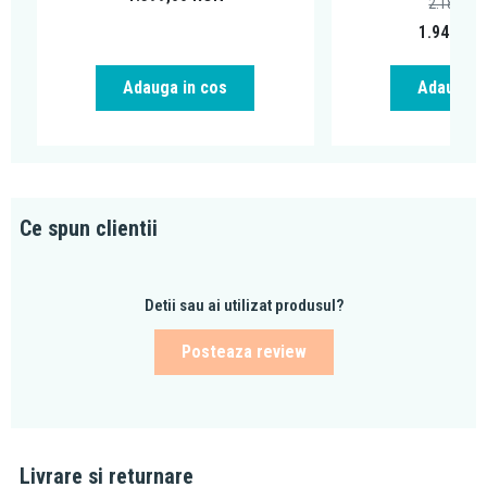
2.180,68
1.949,00
Adauga in cos
Adauga i
Ce spun clientii
Detii sau ai utilizat produsul?
Posteaza review
Livrare si returnare