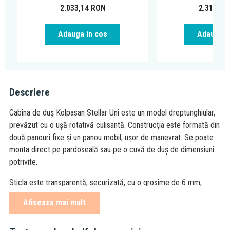
2.033,14
RON
2.314,00
Adauga in cos
Adauga i
Descriere
Cabina de duș Kolpasan Stellar Uni este un model dreptunghiular,
prevăzut cu o ușă rotativă culisantă. Construcția este formată din
două panouri fixe și un panou mobil, ușor de manevrat. Se poate
monta direct pe pardoseală sau pe o cuvă de duș de dimensiuni
potrivite.
Sticla este transparentă, securizată, cu o grosime de 6 mm,
oferind rezistență la șocuri și siguranță în utilizare. Ușa culisantă
Afiseaza mai mult
este detașabilă, ceea ce facilitează curățarea.
Profilul este realizat din aluminiu, finisaj negru mat, potrivit pentru