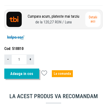
Cumpara acum, plateste mai tarziu
Detalii
aici
de la
120,27 RON
/ Luna
Cod
518810
−
+
Adauga in cos
La comanda
LA ACEST PRODUS VA RECOMANDAM