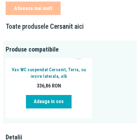
Afiseaza mai mult
Se recomanda a fi utilizat pentru vasul WC suspendat Terra.
Toate produsele
Cersanit
aici
Produse compatibile
Vas WC suspendat Cersanit, Terra, cu
iesire laterala, alb
336,86
RON
Adauga in cos
Detalii