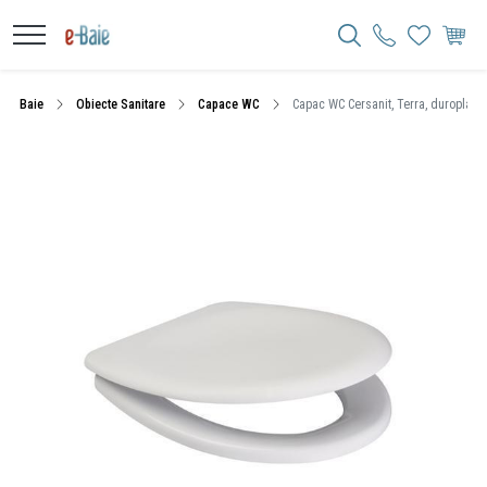
Baie
Obiecte Sanitare
Capace WC
Capac WC Cersanit, Terra, duroplast,