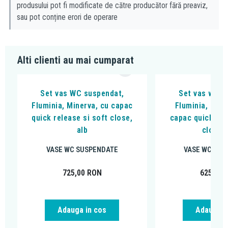
produsului pot fi modificate de către producător fără preaviz,
sau pot conține erori de operare
Alti clienti au mai cumparat
Set vas WC suspendat,
Set vas wc s
Fluminia, Minerva, cu capac
Fluminia, Clem
quick release si soft close,
capac quick rel
alb
close, 
VASE WC SUSPENDATE
VASE WC SUS
725,00
RON
625,00
Adauga in cos
Adauga i