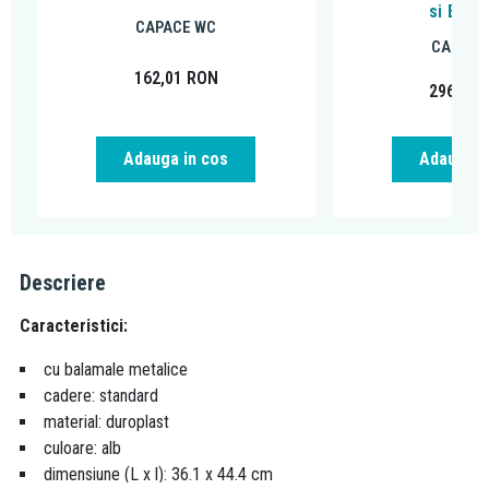
si Easy
CAPACE WC
CAPACE
162,01
RON
296,31
Adauga in cos
Adauga i
Descriere
Caracteristici:
cu balamale metalice
cadere: standard
material: duroplast
culoare: alb
dimensiune (L x l): 36.1 x 44.4 cm