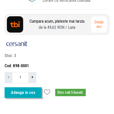
Livrare cu verificarea coletului
Cumpara acum, plateste mai tarziu
Detalii
aici
de la
49,62 RON
/ Luna
Stoc
3
Cod
K98-0001
−
+
Adauga in cos
Stoc sub 5 bucati.