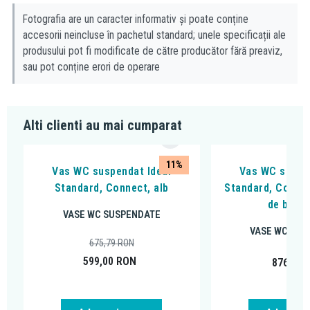
Fotografia are un caracter informativ și poate conține
accesorii neincluse în pachetul standard; unele specificații ale
produsului pot fi modificate de către producător fără preaviz,
sau pot conține erori de operare
Alti clienti au mai cumparat
11%
Vas WC suspendat Ideal
Vas WC suspen
Standard, Connect, alb
Standard, Connec
de bideu
VASE WC SUSPENDATE
VASE WC SUS
675,79
RON
599,00
RON
876,59