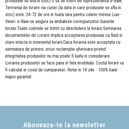
produsele se afla in stoc) o sa fie oferit de reprezentantul e-Baie.
Termenul de livrare via curier (la data in care produsele se afla in
stoc) este: 24-72 de ore in toata tara pentru colete trimise Luni -
Vineri. e-Baie se asigura sa ambaleze corespunzator bunurile
livrate.Toate coletele se trimit cu deschidere la livrare.Semnarea
documentelor de Livrare implica acceptarea produsului ca fiind in
stare intacta in momentul livrarii.Daca livrarea este acceptata cu
semnatura de primire, orice reclamatie ulterioara privind
integritatea produselor nu mai poate fi luata in considerare.
Livrarea produselor se face pana in fata imobilului. Costul livrarii va
fi calculat in cosul de cumparaturi. Retur in 14 zile - 100% banii
inapoi garantat
Aboneaza-te la newsletter