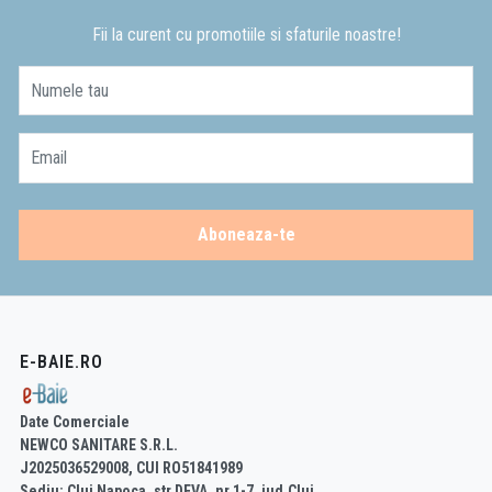
Fii la curent cu promotiile si sfaturile noastre!
Numele tau
Email
Aboneaza-te
E-BAIE.RO
Date Comerciale
NEWCO SANITARE S.R.L.
J2025036529008, CUI RO51841989
Sediu: Cluj Napoca, str.DEVA, nr.1-7, jud.Cluj