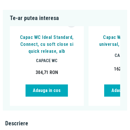
Te-ar putea interesa
Capac WC Ideal Standard,
Capac WC, Al
Connect, cu soft close si
universal, soft
quick release, alb
CAPACE
CAPACE WC
162,01
304,71
RON
Adauga in cos
Adauga i
Descriere