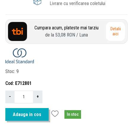
Livrare cu verificarea coletului
Cumpara acum, plateste mai tarziu
Detalii
aici
de la
53,08 RON
/ Luna
Stoc
9
Cod
E712801
−
+
Adauga in cos
In stoc