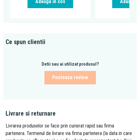
Adauga in cos
Adauga i
Ce spun clientii
Detii sau ai utilizat produsul?
Posteaza review
Livrare si returnare
Livrarea produselor se face prin curierat rapid sau firma
partenera. Termenul de livrare via firma partenera (la data in care