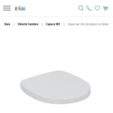
Baie
Obiecte Sanitare
Capace WC
Capac wc din duroplast cu balamale 