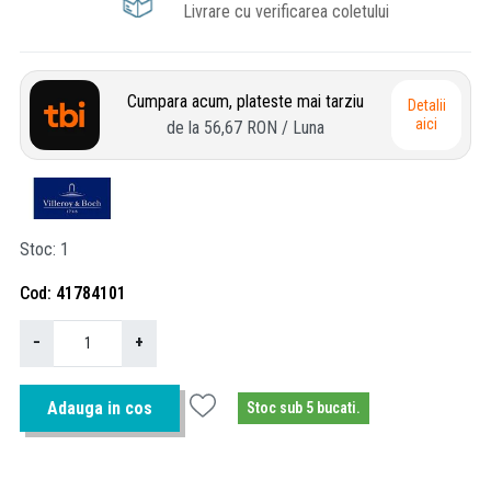
Livrare cu verificarea coletului
Cumpara acum, plateste mai tarziu
Detalii
aici
de la
56,67 RON
/ Luna
Stoc
1
Cod
41784101
−
+
Adauga in cos
Stoc sub 5 bucati.