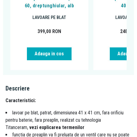
60, dreptunghiular, alb
40 cm, 
LAVOARE PE BLAT
LAVOARE P
399,00
RON
248,00
Adauga in cos
Adauga i
Descriere
Caracteristici:
lavoar pe blat, patrat, dimensiunea 41 x 41 cm, fara orificiu
pentru baterie, fara preaplin, realizat cu tehnologia
Titanceram,
vezi explicarea termenilor
functia de preaplin va fi preluata de un ventil care nu se poate