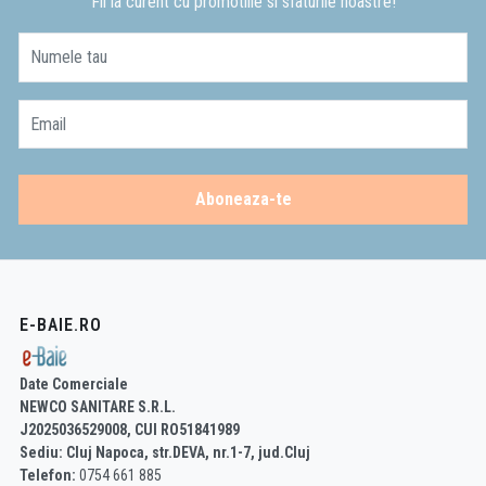
Fii la curent cu promotiile si sfaturile noastre!
Numele tau
Email
Aboneaza-te
E-BAIE.RO
Date Comerciale
NEWCO SANITARE S.R.L.
J2025036529008, CUI RO51841989
Sediu: Cluj Napoca, str.DEVA, nr.1-7, jud.Cluj
Telefon:
0754 661 885