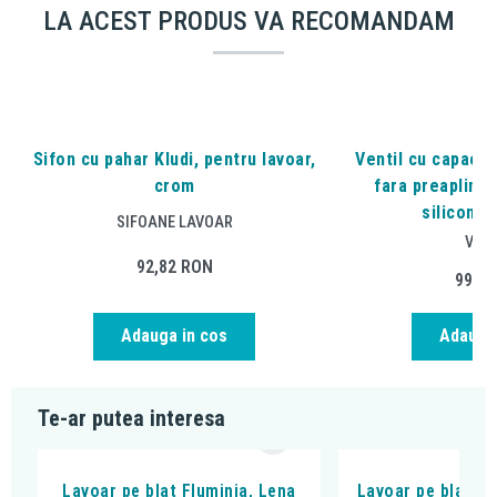
LA ACEST PRODUS VA RECOMANDAM
Sifon cu pahar Kludi, pentru lavoar,
Ventil cu capac c
crom
fara preaplin, 
silicon, a
SIFOANE LAVOAR
VENT
92,82
RON
99,0
Adauga in cos
Adauga 
Te-ar putea interesa
Lavoar pe blat Fluminia, Lena
Lavoar pe blat, Fl