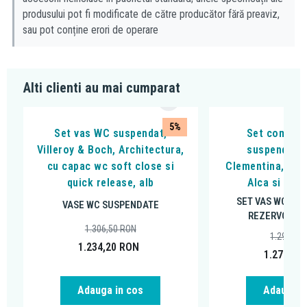
cu capac cromat
87989061
produsului pot fi modificate de către producător fără preaviz,
sau pot conține erori de operare
Nota!
a se asigura in momentul montarii pe blat
un spatiu suficient
intre perete si lavoar
, pentru ca montarea bateriei stative sa se
Alti clienti au mai cumparat
poata efectua atat tehnic cat si estetic
Explicarea termenilor:
5%
Set vas WC suspendat,
Set complet
Villeroy & Boch, Architectura,
suspendat F
Titanceram
: este o tehnologie speciala dezvoltata de firma
cu capac wc soft close si
Clementina, Alb,
Villeroy & Boch, care permite realizarea unor produse ceramice
quick release, alb
Alca si clap
cu pereti foarte subtiri
SET VAS WC SU
Ceramic Plus
(ceramic+): este un finisaj hidrofob (respinge
VASE WC SUSPENDATE
REZERVOR IN
apa), care ajuta la pastrarea curateniei in baie. Tehnologia reduce
1.306,50
RON
porozitatea suprafetei si micsoreaza asperitatile stratului de
1.297,52
1.234,20
RON
glazura. Ca urmare apa formeaza picaturi care curg liber pe
1.271,57
suprafata ceramicii, impreuna cu reziduurile.
Adauga in cos
Adauga i