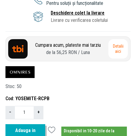
Pentru soluții și funcționalitate
Deschidere colet la livrare
Livrare cu verificarea coletului
Cumpara acum, plateste mai tarziu
Detalii
aici
de la
56,25 RON
/ Luna
Stoc
50
Cod
YOSEMITE-RCPB
−
+
Adauga in
Disponibil in 10-20 zile de la