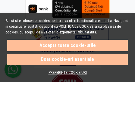
Acest site foloseste cookies pentru a va oferi functionalitatea dorita. Navigand
in continuare, sunteti de acord cu
POLITICA DE COOKIES
si cu plasarea de
cookies, cu scopul de a va oferi o experienta imbunatatita.
Accepta toate cookie-urile
Doar cookie-uri esentiale
PREFERINTE COOKIE-URI
© e-Baie.ro 2026
Magazin online creat cu MerchantPro