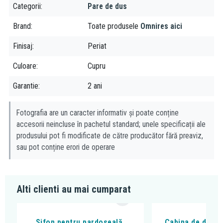
Categorii
Pare de dus
Brand
Toate produsele
Omnires aici
Finisaj
Periat
Culoare
Cupru
Garantie
2 ani
Fotografia are un caracter informativ și poate conține
accesorii neincluse în pachetul standard; unele specificații ale
produsului pot fi modificate de către producător fără preaviz,
sau pot conține erori de operare
Alti clienti au mai cumparat
Sifon pentru pardoseală,
Cabina de dus, F