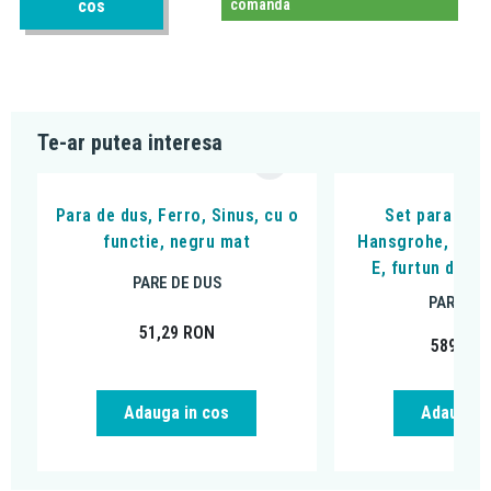
cos
comanda
Te-ar putea interesa
Para de dus, Ferro, Sinus, cu o
Set para si s
functie, negru mat
Hansgrohe, Rain
E, furtun de 1
PARE DE DUS
PARE DE
51,29
RON
589,86
Adauga in cos
Adauga i