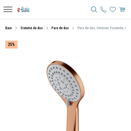
Baie
Sisteme de dus
Pare de dus
Para de dus, Omnires Yosemite, cupr
25%