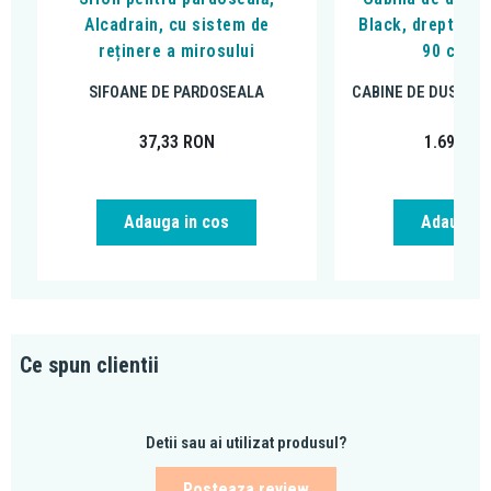
Alcadrain, cu sistem de
Black, dreptungh
reținere a mirosului
90 cm, n
SIFOANE DE PARDOSEALA
CABINE DE DUS DR
37,33
RON
1.699,00
Adauga in cos
Adauga i
Ce spun clientii
Detii sau ai utilizat produsul?
Posteaza review