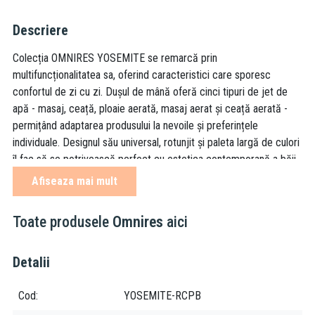
Descriere
Colecția OMNIRES YOSEMITE se remarcă prin
multifuncționalitatea sa, oferind caracteristici care sporesc
confortul de zi cu zi. Dușul de mână oferă cinci tipuri de jet de
apă - masaj, ceață, ploaie aerată, masaj aerat și ceață aerată -
permițând adaptarea produsului la nevoile și preferințele
individuale. Designul său universal, rotunjit și paleta largă de culori
îl fac să se potrivească perfect cu estetica contemporană a băii.
Afiseaza mai mult
Cuprul periat este un finisaj sofisticat cu o nuanță caldă de roșu-
maroniu și o suprafață satinată. Produsul este acoperit cu ajutorul
Toate produsele
Omnires
aici
tehnologiei avansate PVD.
Detalii
5 funcții, fluxuri: masaj, ceață, ploaie aerată, masaj aerat,
ceață aerată
Cod
YOSEMITE-RCPB