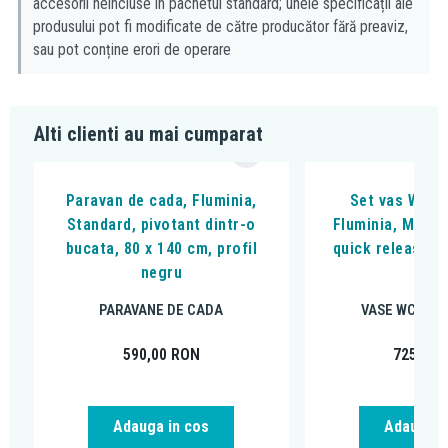
accesorii neincluse în pachetul standard; unele specificații ale
produsului pot fi modificate de către producător fără preaviz,
sau pot conține erori de operare
Alti clienti au mai cumparat
Paravan de cada, Fluminia,
Set vas WC s
Standard, pivotant dintr-o
Fluminia, Miner
bucata, 80 x 140 cm, profil
quick release si
negru
alb
PARAVANE DE CADA
VASE WC SUS
590,00
RON
725,00
Adauga in cos
Adauga i