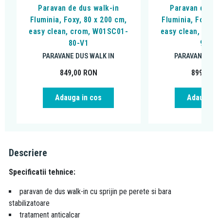
Paravan de dus walk-in
Paravan de du
Fluminia, Foxy, 80 x 200 cm,
Fluminia, Foxy, 
easy clean, crom, W01SC01-
easy clean, cro
80-V1
90-V
PARAVANE DUS WALK IN
PARAVANE DUS
849,00
RON
899,00
Adauga in cos
Adauga i
Descriere
Specificatii tehnice:
paravan de dus walk-in cu sprijin pe perete si bara
stabilizatoare
tratament anticalcar