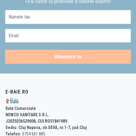
Fii la curent cu promotiile si sfaturile noastre!
Numele tau
Email
Aboneaza-te
E-BAIE.RO
Date Comerciale
NEWCO SANITARE S.R.L.
J2025036529008, CUI RO51841989
Sediu: Cluj Napoca, str.DEVA, nr.1-7, jud.Cluj
Telefon:
0754 661 885