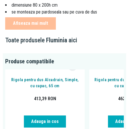
dimensiune 80 x 200h cm
se monteaza pe pardoseala sau pe cuva de dus
sticla transparenta securizata de 8 mm grosime,
vezi
Afiseaza mai mult
explicarea termenilor
include bara stabilizatoare cu lungimea de 100 cm
Toate produsele
Fluminia
aici
montaj reversibil,
vezi explicarea termenilor
profil de aluminiu cu finisaj negru
Explicarea termenilor:
Produse compatibile
Sticla securizata
este o sticla tratata special. Sticla securizata
se sparge in bucati mici, care sunt mai putin susceptibile de a
Rigola pentru dus Alcadrain, Simple,
Rigola pentru dus,
provoca vatamari sau daune decat sticla nesecurizata.
cu capac, 65 cm
cu capa
Reversibil
- montajul paravanului de dus si a barii stabilizatoare
se poate efectua atat pe partea dreapta cat si pe partea stanga.
413,39
RON
462,
Adauga in cos
Adauga