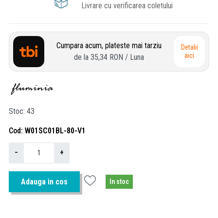
Livrare cu verificarea coletului
Cumpara acum, plateste mai tarziu
Detalii
aici
de la
35,34 RON
/ Luna
Stoc
43
Cod
W01SC01BL-80-V1
−
+
Adauga in cos
In stoc