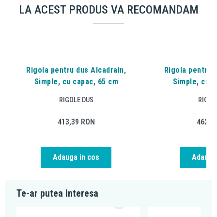
LA ACEST PRODUS VA RECOMANDAM
Rigola pentru dus Alcadrain,
Rigola pentru d
Simple, cu capac, 65 cm
Simple, cu c
RIGOLE DUS
RIGOL
413,39
RON
462,3
Adauga in cos
Adauga 
Te-ar putea interesa