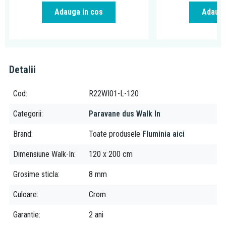
Adauga in cos
Adauga
Detalii
Cod
R22WI01-L-120
Categorii
Paravane dus Walk In
Brand
Toate produsele
Fluminia aici
Dimensiune Walk-In
120 x 200 cm
Grosime sticla
8 mm
Culoare
Crom
Garantie
2 ani