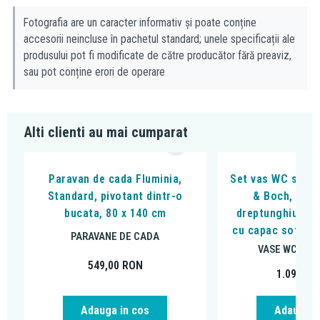
Fotografia are un caracter informativ și poate conține
accesorii neincluse în pachetul standard; unele specificații ale
produsului pot fi modificate de către producător fără preaviz,
sau pot conține erori de operare
Alti clienti au mai cumparat
Paravan de cada Fluminia,
Set vas WC suspe
Standard, pivotant dintr-o
& Boch, Arch
bucata, 80 x 140 cm
dreptunghiular, 
cu capac soft clo
PARAVANE DE CADA
VASE WC SUS
549,00
RON
1.098,00
Adauga in cos
Adauga i