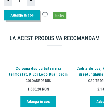
−
+
Adauga in cos
In stoc
LA ACEST PRODUS VA RECOMANDAM
Coloana dus cu baterie si
Cadita de dus, Ko
termostat, Kludi Logo Dual, crom
dreptunghiulara, 
COLOANE DE DUS
CADITE DREP
1.536,28
RON
2.131,
Adauga in cos
Adauga 