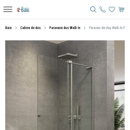
Baie
Cabine de dus
Paravane dus Walk In
Paravan de duș Walk In Flumin