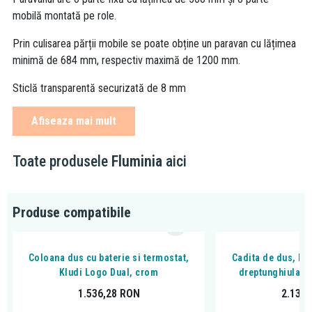
mobilă montată pe role.
Prin culisarea părții mobile se poate obține un paravan cu lățimea
minimă de 684 mm, respectiv maximă de 1200 mm.
Sticlă transparentă securizată de 8 mm
Fixare în perete cu un profil L
Afiseaza mai mult
Montaj reversibil
Toate produsele
Fluminia
aici
Profil de aluminiu, finisaj CROM
Tratament anti calcar
Produse compatibile
Coloana dus cu baterie si termostat,
Cadita de dus, K
Kludi Logo Dual, crom
dreptunghiulara,
1.536,28
RON
2.131