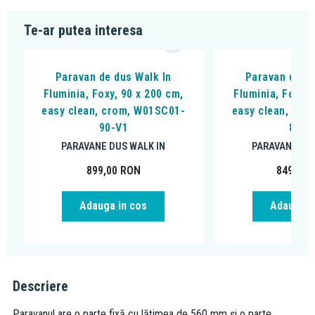
Te-ar putea interesa
Paravan de dus Walk In
Paravan de du
Fluminia, Foxy, 90 x 200 cm,
Fluminia, Foxy, 
easy clean, crom, W01SC01-
easy clean, cro
90-V1
80-V
PARAVANE DUS WALK IN
PARAVANE DUS
899,00
RON
849,00
Adauga in cos
Adauga i
Descriere
Paravanul are o parte fixă cu lățimea de 560 mm și o parte