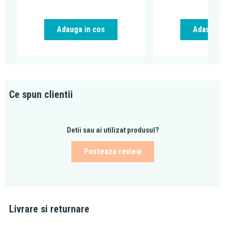
Adauga in cos
Adauga i
Ce spun clientii
Detii sau ai utilizat produsul?
Posteaza review
Livrare si returnare