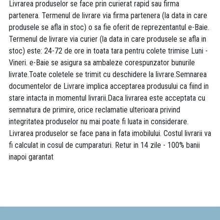
Livrarea produselor se face prin curierat rapid sau firma
partenera. Termenul de livrare via firma partenera (la data in care
produsele se afla in stoc) o sa fie oferit de reprezentantul e-Baie.
Termenul de livrare via curier (la data in care produsele se afla in
stoc) este: 24-72 de ore in toata tara pentru colete trimise Luni -
Vineri. e-Baie se asigura sa ambaleze corespunzator bunurile
livrate.Toate coletele se trimit cu deschidere la livrare.Semnarea
documentelor de Livrare implica acceptarea produsului ca fiind in
stare intacta in momentul livrarii.Daca livrarea este acceptata cu
semnatura de primire, orice reclamatie ulterioara privind
integritatea produselor nu mai poate fi luata in considerare.
Livrarea produselor se face pana in fata imobilului. Costul livrarii va
fi calculat in cosul de cumparaturi. Retur in 14 zile - 100% banii
inapoi garantat