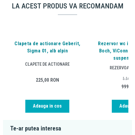
LA ACEST PRODUS VA RECOMANDAM
Clapeta de actionare Geberit,
Rezervor wc inca
Sigma 01, alb alpin
Boch, ViConnect
suspenda
CLAPETE DE ACTIONARE
REZERVOARE 
1.166,
225,00
RON
999,0
Adauga in cos
Adauga 
Te-ar putea interesa