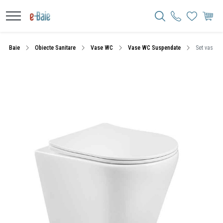
Baie
Obiecte Sanitare
Vase WC
Vase WC Suspendate
Set vas WC