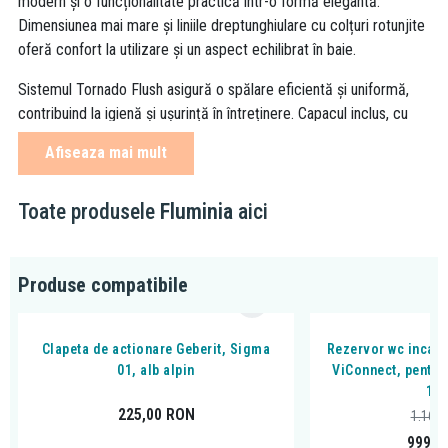
modern
și o funcționalitate practică
într
-o form
ă elegantă.
Dimensiunea mai mare și liniile dreptunghiulare cu colțuri rotunjite
oferă confort la utilizare și un aspect echilibrat
în baie.
Sistemul Tornado Flush asigur
ă o spălare eficientă și uniformă,
contribuind la igienă și ușurință
în între
ținere. Capacul inclus, cu
mecanism soft close, previne zgomotul la
închidere
și sporește
Afiseaza mai mult
confortul zilnic.
Fiind un model suspendat, montajul lasă pardoseala liberă, ceea
Toate produsele
Fluminia
aici
ce ușurează curățenia și oferă un aspect aerisit și modern băii.
Fixarea ascunsă completează estetica minimalistă și curată.
Produse compatibile
Avantaje și beneficii
Clapeta de actionare Geberit, Sigma
Rezervor wc incast
01, alb alpin
ViConnect, pentru
Design modern, cu formă dreptunghiulară rotunjită
11
Sistem Tornado Flush pentru spălare completă și igienă
225,00
RON
1.166
sporită
999,0
Capacul inclus cu soft close pentru confort și durabilitate