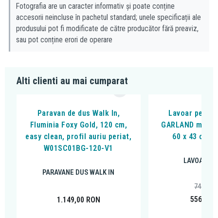
Fotografia are un caracter informativ și poate conține
conține erori de operare.
accesorii neincluse în pachetul standard; unele specificații ale
produsului pot fi modificate de către producător fără preaviz,
sau pot conține erori de operare
Alti clienti au mai cumparat
Paravan de dus Walk In,
Lavoar pe bla
Fluminia Foxy Gold, 120 cm,
GARLAND montat
easy clean, profil auriu periat,
60 x 43 cm, a
W01SC01BG-120-V1
LAVOARE P
PARAVANE DUS WALK IN
742,38
556,00
1.149,00
RON