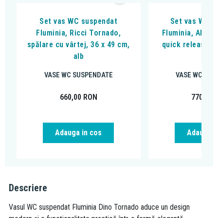
Set vas WC suspendat
Set vas WC s
Fluminia, Ricci Tornado,
Fluminia, Alfon
spălare cu vârtej, 36 x 49 cm,
quick release si
alb
alb
VASE WC SUSPENDATE
VASE WC SUS
660,00
RON
770,00
Adauga in cos
Adauga i
Descriere
Vasul WC suspendat
Fluminia
Dino Tornado aduce un design