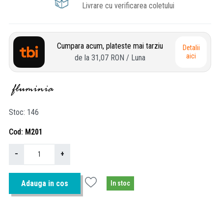
Livrare cu verificarea coletului
Cumpara acum, plateste mai tarziu
Detalii
aici
de la
31,07 RON
/ Luna
Stoc
146
Cod
M201
−
+
Adauga in cos
In stoc