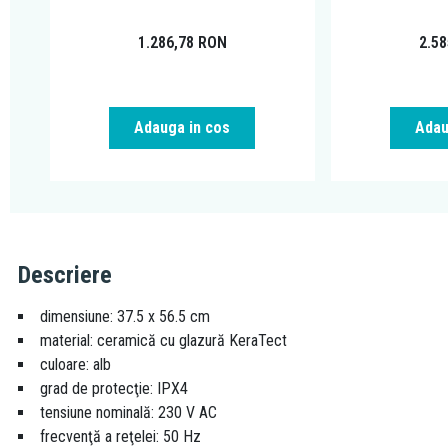
1.286,78
RON
2.5
Adauga in cos
Adau
Descriere
dimensiune: 37.5 x 56.5 cm
material: ceramică cu glazură KeraTect
culoare: alb
grad de protecţie: IPX4
tensiune nominală: 230 V AC
frecvenţă a reţelei: 50 Hz