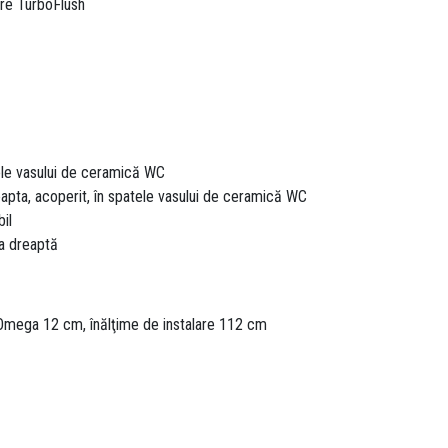
ire TurboFlush
tele vasului de ceramică WC
dreapta, acoperit, în spatele vasului de ceramică WC
il
ea dreaptă
 Omega 12 cm, înălţime de instalare 112 cm