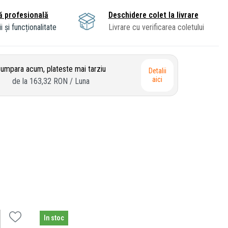
ă profesională
Deschidere colet la livrare
i și funcționalitate
Livrare cu verificarea coletului
umpara acum, plateste mai tarziu
Detalii
aici
de la
163,32 RON
/ Luna
In stoc