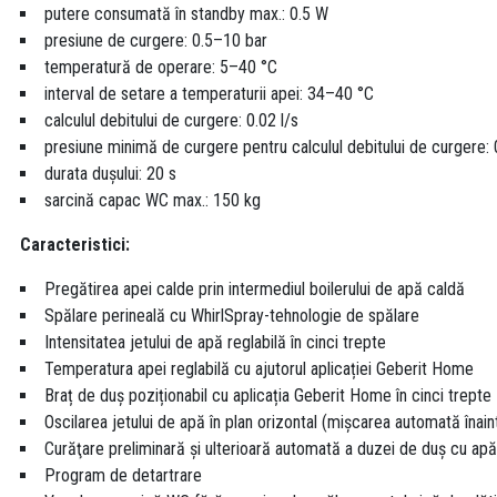
putere consumată în standby max.: 0.5 W
presiune de curgere: 0.5–10 bar
temperatură de operare: 5–40 °C
interval de setare a temperaturii apei: 34–40 °C
calculul debitului de curgere: 0.02 l/s
presiune minimă de curgere pentru calculul debitului de curgere: 
durata duşului: 20 s
sarcină capac WC max.: 150 kg
Caracteristici:
Pregătirea apei calde prin intermediul boilerului de apă caldă
Spălare perineală cu WhirlSpray-tehnologie de spălare
Intensitatea jetului de apă reglabilă în cinci trepte
Temperatura apei reglabilă cu ajutorul aplicației Geberit Home
Braț de duș poziționabil cu aplicația Geberit Home în cinci trepte
Oscilarea jetului de apă în plan orizontal (mişcarea automată înainte
Curăţare preliminară şi ulterioară automată a duzei de duş cu ap
Program de detartrare