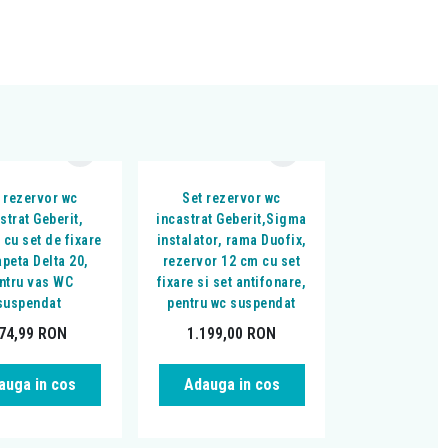
 rezervor wc
Set rezervor wc
strat Geberit,
incastrat Geberit,Sigma
 cu set de fixare
instalator, rama Duofix,
apeta Delta 20,
rezervor 12 cm cu set
ntru vas WC
fixare si set antifonare,
suspendat
pentru wc suspendat
74,99
RON
1.199,00
RON
auga in cos
Adauga in cos