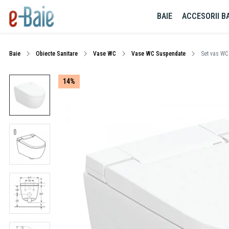
BAIE
ACCESORII BA
Baie
Obiecte Sanitare
Vase WC
Vase WC Suspendate
Set vas WC 
14%