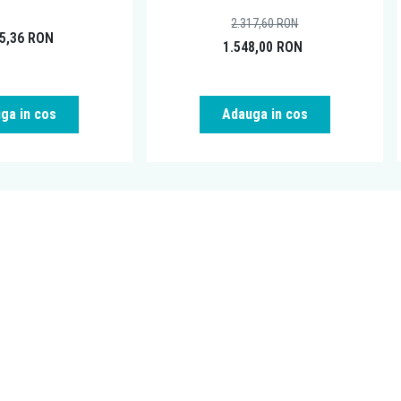
2.317,60
RON
85,36
RON
1.548,00
RON
ga in cos
Adauga in cos