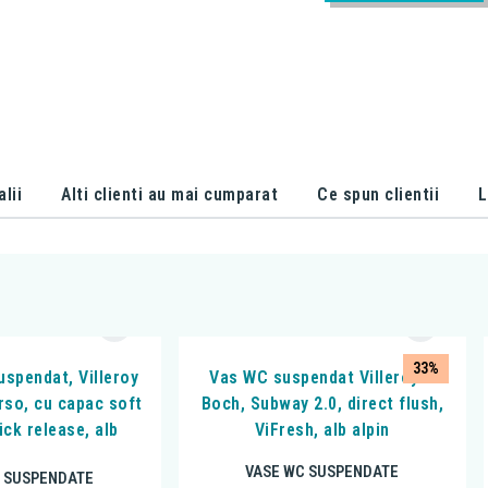
alii
Alti clienti au mai cumparat
Ce spun clientii
L
33%
uspendat, Villeroy
Vas WC suspendat Villeroy &
rso, cu capac soft
Boch, Subway 2.0, direct flush,
ick release, alb
ViFresh, alb alpin
VASE WC SUSPENDATE
 SUSPENDATE