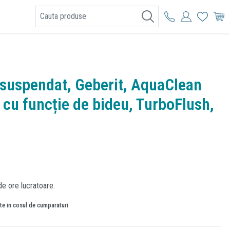
I
suspendat, Geberit, AquaClean
 cu funcție de bideu, TurboFlush,
de ore lucratoare.
ate in cosul de cumparaturi