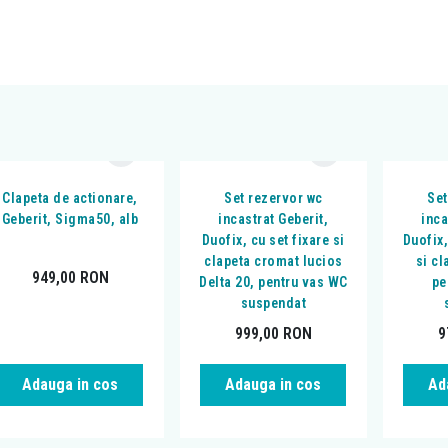
Clapeta de actionare,
Set rezervor wc
Set
Geberit, Sigma50, alb
incastrat Geberit,
inca
Duofix, cu set fixare si
Duofix,
clapeta cromat lucios
si cl
949,00
RON
Delta 20, pentru vas WC
pe
suspendat
999,00
RON
9
Adauga in cos
Adauga in cos
Ad