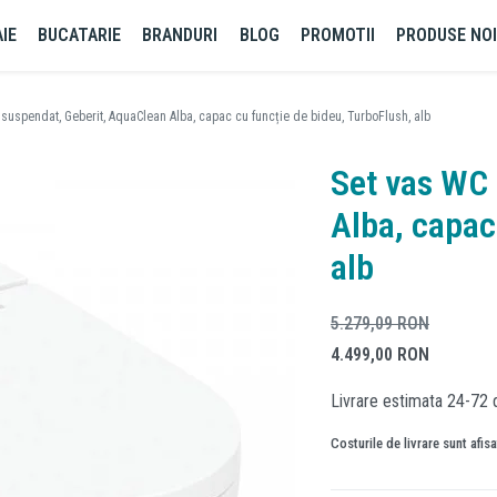
IE
BUCATARIE
BRANDURI
BLOG
PROMOTII
PRODUSE NO
suspendat, Geberit, AquaClean Alba, capac cu funcție de bideu, TurboFlush, alb
Set vas WC 
Alba, capac
alb
5.279,09
RON
4.499,00
RON
Livrare estimata 24-72 
Costurile de livrare sunt afis