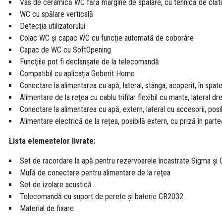
Vas de ceramică WC fără margine de spălare, cu tehnică de clăt
WC cu spălare verticală
Detecţia utilizatorului
Colac WC și capac WC cu funcție automată de coborâre
Capac de WC cu SoftOpening
Funcţiile pot fi declanşate de la telecomandă
Compatibil cu aplicația Geberit Home
Conectare la alimentarea cu apă, lateral, stânga, acoperit, în spa
Alimentare de la reţea cu cablu trifilar flexibil cu manta, lateral 
Conectare la alimentarea cu apă, extern, lateral cu accesorii, posib
Alimentare electrică de la rețea, posibilă extern, cu priză în part
Lista elementelor livrate:
Set de racordare la apă pentru rezervoarele încastrate Sigma şi
Mufă de conectare pentru alimentare de la reţea
Set de izolare acustică
Telecomandă cu suport de perete şi baterie CR2032
Material de fixare