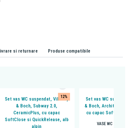
ivrare si returnare
Produse compatibile
12%
Set vas WC suspendat, Villeroy
Set vas WC suspenda
& Boch, Subway 2.0,
& Boch, Architectura
CeramicPlus, cu capac
cu capac Soft Close,
SoftClose si QuickRelease, alb
VASE WC SUSPE
alpin