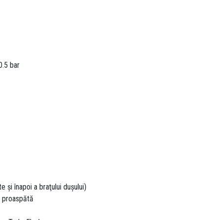
0.5 bar
 şi înapoi a braţului duşului)
ă proaspătă