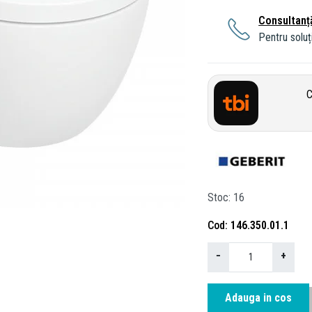
Consultanț
Pentru soluți
C
Stoc
16
Cod
146.350.01.1
−
+
Adauga in cos