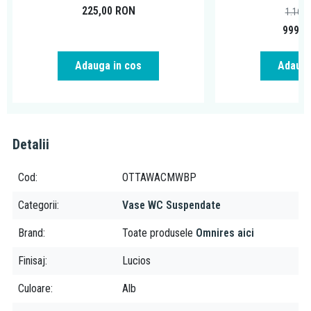
sistem clip-off
225,00
RON
1.166
999,0
Adauga in cos
Adauga
Detalii
Cod
OTTAWACMWBP
Categorii
Vase WC Suspendate
Brand
Toate produsele
Omnires aici
Finisaj
Lucios
Culoare
Alb