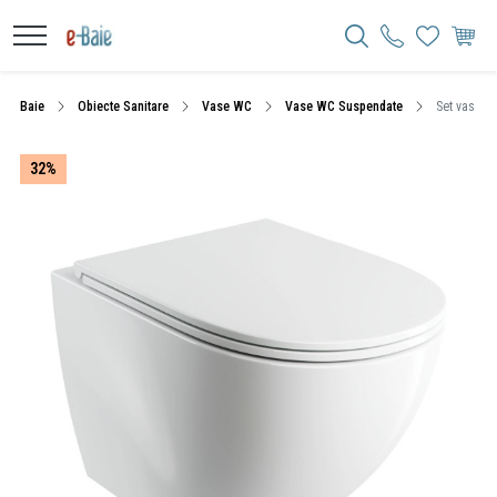
Baie
Obiecte Sanitare
Vase WC
Vase WC Suspendate
Set vas WC 
32%