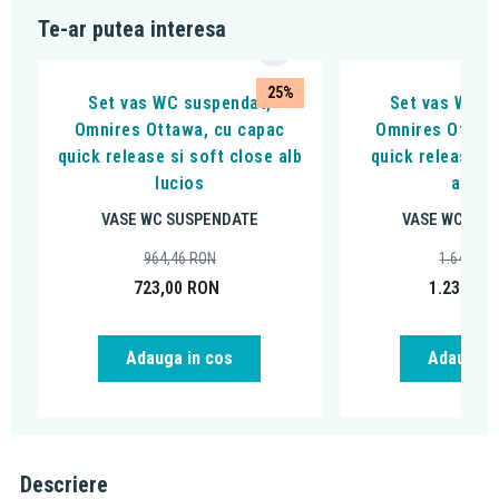
Te-ar putea interesa
25%
Set vas WC suspendat,
Set vas WC s
Omnires Ottawa, cu capac
Omnires Ottawa
quick release si soft close alb
quick release si
lucios
alb m
VASE WC SUSPENDATE
VASE WC SUS
964,46
RON
1.649,73
723,00
RON
1.237,00
Adauga in cos
Adauga i
Descriere