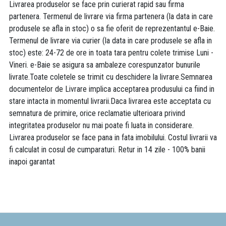
Livrarea produselor se face prin curierat rapid sau firma
partenera. Termenul de livrare via firma partenera (la data in care
produsele se afla in stoc) o sa fie oferit de reprezentantul e-Baie.
Termenul de livrare via curier (la data in care produsele se afla in
stoc) este: 24-72 de ore in toata tara pentru colete trimise Luni -
Vineri. e-Baie se asigura sa ambaleze corespunzator bunurile
livrate.Toate coletele se trimit cu deschidere la livrare.Semnarea
documentelor de Livrare implica acceptarea produsului ca fiind in
stare intacta in momentul livrarii.Daca livrarea este acceptata cu
semnatura de primire, orice reclamatie ulterioara privind
integritatea produselor nu mai poate fi luata in considerare.
Livrarea produselor se face pana in fata imobilului. Costul livrarii va
fi calculat in cosul de cumparaturi. Retur in 14 zile - 100% banii
inapoi garantat