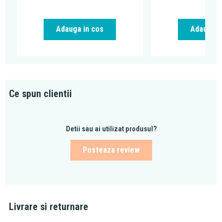
Adauga in cos
Adauga i
Ce spun clientii
Detii sau ai utilizat produsul?
Posteaza review
Livrare si returnare