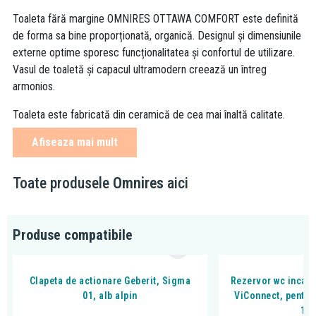
Toaleta fără margine OMNIRES OTTAWA COMFORT este definită
de forma sa bine proporționată, organică. Designul și dimensiunile
externe optime sporesc funcționalitatea și confortul de utilizare.
Vasul de toaletă și capacul ultramodern creează un întreg
armonios.
Toaleta este fabricată din ceramică de cea mai înaltă calitate.
White gloss este un finisaj clasic cu o suprafață strălucitoare care
Afiseaza mai mult
reflectă în mod natural lumina.
Toate produsele
Omnires
aici
material (toaletă): ceramică
material (scaun WC): duroplast
Produse compatibile
lungime: 54 cm
lățime: 36,5 cm
înălțime: 37 cm
Clapeta de actionare Geberit, Sigma
Rezervor wc incast
formă fără margine
01, alb alpin
ViConnect, pentru
suporturi de montare ascunse
11