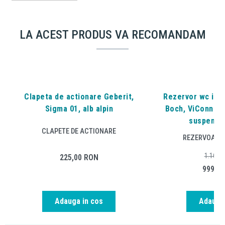
LA ACEST PRODUS VA RECOMANDAM
Clapeta de actionare Geberit,
Rezervor wc inca
Sigma 01, alb alpin
Boch, ViConnect
suspenda
CLAPETE DE ACTIONARE
REZERVOARE 
1.166,
225,00
RON
999,0
Adauga in cos
Adauga 