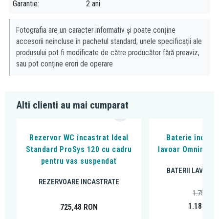
Garantie
2 ani
Fotografia are un caracter informativ și poate conține
accesorii neincluse în pachetul standard; unele specificații ale
produsului pot fi modificate de către producător fără preaviz,
sau pot conține erori de operare
Alti clienti au mai cumparat
Rezervor WC încastrat Ideal
Baterie încast
Standard ProSys 120 cu cadru
lavoar Omnires Y,
pentru vas suspendat
BATERII LAVOAR
REZERVOARE INCASTRATE
1.757,60
1.186,00
725,48
RON