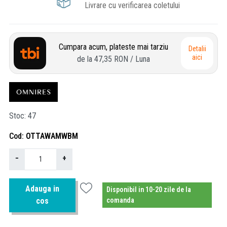
Livrare cu verificarea coletului
Cumpara acum, plateste mai tarziu
Detalii
aici
de la
47,35 RON
/ Luna
Stoc
47
Cod
OTTAWAMWBM
−
+
Adauga in
Disponibil in 10-20 zile de la
cos
comanda