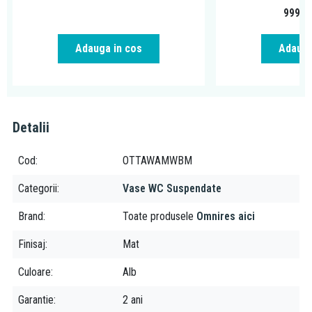
999,0
Adauga in cos
Adauga
Detalii
Cod
OTTAWAMWBM
Categorii
Vase WC Suspendate
Brand
Toate produsele
Omnires aici
Finisaj
Mat
Culoare
Alb
Garantie
2 ani