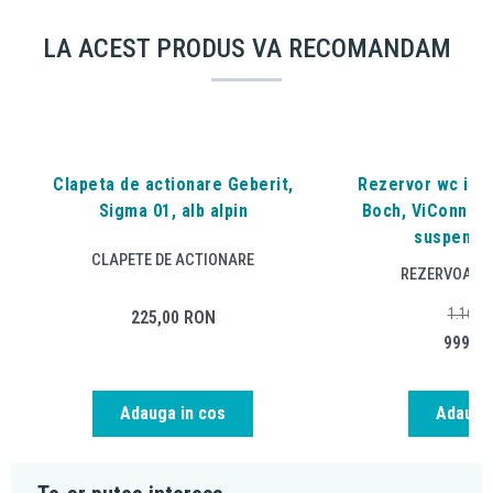
LA ACEST PRODUS VA RECOMANDAM
Clapeta de actionare Geberit,
Rezervor wc inca
Sigma 01, alb alpin
Boch, ViConnect
suspenda
CLAPETE DE ACTIONARE
REZERVOARE 
1.166,
225,00
RON
999,0
Adauga in cos
Adauga 