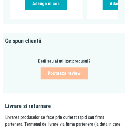
Adauga in cos
Adauga i
Ce spun clientii
Detii sau ai utilizat produsul?
Posteaza review
Livrare si returnare
Livrarea produselor se face prin curierat rapid sau firma
partenera. Termenul de livrare via firma partenera (la data in care