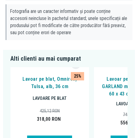
Fotografia are un caracter informativ și poate conține
accesorii neincluse în pachetul standard; unele specificații ale
produsului pot fi modificate de către producător fără preaviz,
sau pot conține erori de operare
Alti clienti au mai cumparat
25%
Lavoar pe blat, Omnires,
Lavoar pe bla
Tulsa, alb, 36 cm
GARLAND montat
60 x 43 cm, a
LAVOARE PE BLAT
LAVOARE P
425,12
RON
742,38
318,00
RON
556,00