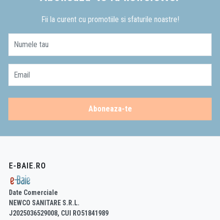
Fii la curent cu promotiile si sfaturile noastre!
Numele tau
Email
Aboneaza-te
E-BAIE.RO
Date Comerciale
NEWCO SANITARE S.R.L.
J2025036529008, CUI RO51841989