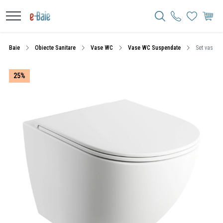
Baie
Obiecte Sanitare
Vase WC
Vase WC Suspendate
Set vas WC
25%