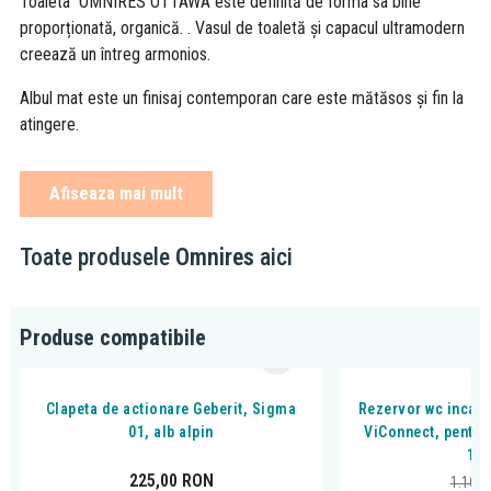
Toaleta OMNIRES OTTAWA este definită de forma sa bine
proporționată, organică. . Vasul de toaletă și capacul ultramodern
creează un întreg armonios.
Albul mat este un finisaj contemporan care este mătăsos și fin la
atingere.
Afiseaza mai mult
material (toaletă): ceramică
material (scaun WC): duroplast
Toate produsele
Omnires
aici
lungime: 49 cm
lățime: 36,5 cm
înălțime: 37 cm
Produse compatibile
formă fără margine
suporturi de montare ascunse
sistem clip-off
Clapeta de actionare Geberit, Sigma
Rezervor wc incast
01, alb alpin
ViConnect, pentru
11
225,00
RON
1.166