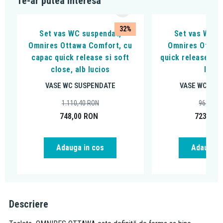
Te-ar putea interesa
32%
Set vas WC suspendat,
Set vas WC s
Omnires Ottawa Comfort, cu
Omnires Ottawa
capac quick release si soft
quick release si 
close, alb lucios
lucio
VASE WC SUSPENDATE
VASE WC SUS
1.110,40
RON
964,46
748,00
RON
723,00
Adauga in cos
Adauga i
Descriere