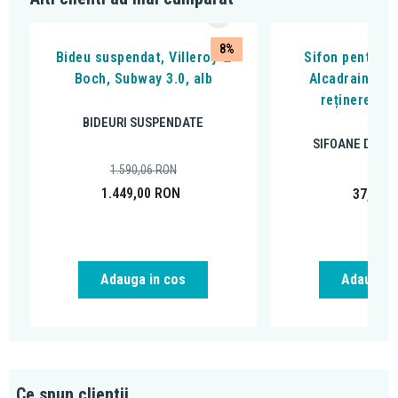
8%
Bideu suspendat, Villeroy &
Sifon pentru p
Boch, Subway 3.0, alb
Alcadrain, cu
reținere a m
BIDEURI SUSPENDATE
SIFOANE DE P
1.590,06
RON
1.449,00
RON
37,33
R
Adauga in cos
Adauga i
Ce spun clientii