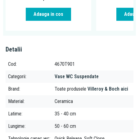
Adauga in cos
Adauga
Detalii
Cod
4670T901
Categorii
Vase WC Suspendate
Brand
Toate produsele
Villeroy & Boch aici
Material
Ceramica
Latime
35 - 40 cm
Lungime
50 - 60 cm
Tehnologie capac wc
Quick Release, Soft Close