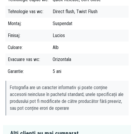
Tehnologie vas wc
Direct flush, Twist Flush
Montaj
Suspendat
Finisaj
Lucios
Culoare
Alb
Evacuare vas wc
Orizontala
Garantie
5 ani
Fotografia are un caracter informativ și poate conține
accesorii neincluse în pachetul standard; unele specificații ale
produsului pot fi modificate de către producător fără preaviz,
sau pot conține erori de operare
Alti clienti au mai cumparat