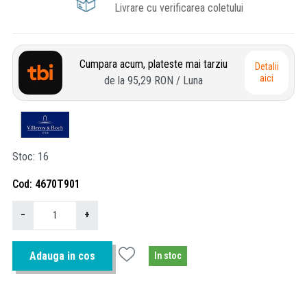
Livrare cu verificarea coletului
Cumpara acum, plateste mai tarziu
Detalii
aici
de la
95,29 RON
/ Luna
Stoc
16
Cod
4670T901
−
+
Adauga in cos
In stoc