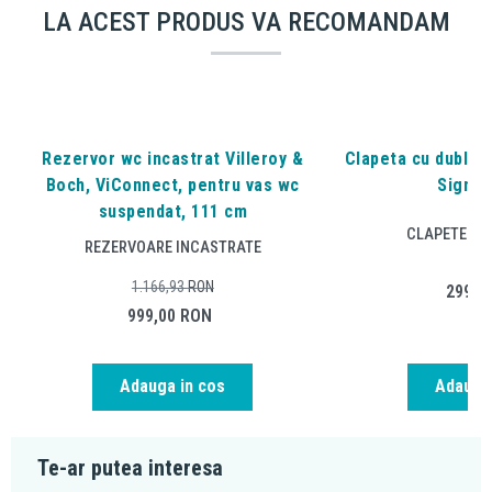
LA ACEST PRODUS VA RECOMANDAM
Rezervor wc incastrat Villeroy &
Clapeta cu dubla a
Boch, ViConnect, pentru vas wc
Sigma2
suspendat, 111 cm
CLAPETE DE
REZERVOARE INCASTRATE
1.166,93
RON
299,0
999,00
RON
Adauga in cos
Adauga 
Te-ar putea interesa