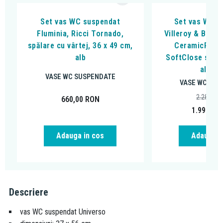
Set vas WC suspendat
Set vas WC s
Fluminia, Ricci Tornado,
Villeroy & Boch,
spălare cu vârtej, 36 x 49 cm,
CeramicPlus,
alb
SoftClose si Qu
alb al
VASE WC SUSPENDATE
VASE WC SUS
2.287,79
660,00
RON
1.999,00
Adauga in cos
Adauga i
Descriere
vas WC suspendat Universo