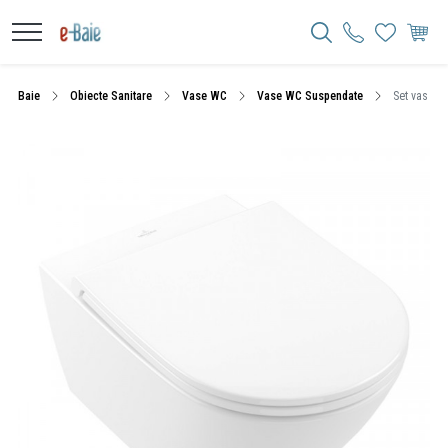
Baie
Obiecte Sanitare
Vase WC
Vase WC Suspendate
Set vas WC 