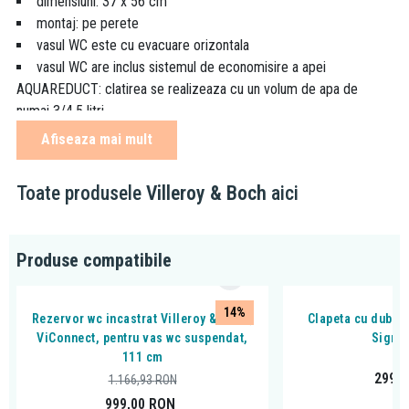
dimensiuni: 37 x 56 cm
montaj: pe perete
vasul WC este cu evacuare orizontala
vasul WC are inclus sistemul de economisire a apei
AQUAREDUCT: clatirea se realizeaza cu un volum de apa de
numai 3/4,5 litri
TwistFlush
Afiseaza mai mult
material: ceramica sanitara
rimless (DirectFlush)
Toate produsele
Villeroy & Boch
aici
culoare: alb alpin (White Alpin)
capacul este din material duroplast, cu cadere lenta (Soft
Close) si demontare rapida (Quick Release),
Produse compatibile
culoarea capacului: alb alpin
14%
Rezervor wc incastrat Villeroy & Boch,
Clapeta cu dubla 
ViConnect, pentru vas wc suspendat,
Sigma
111 cm
299,
1.166,93
RON
999,00
RON