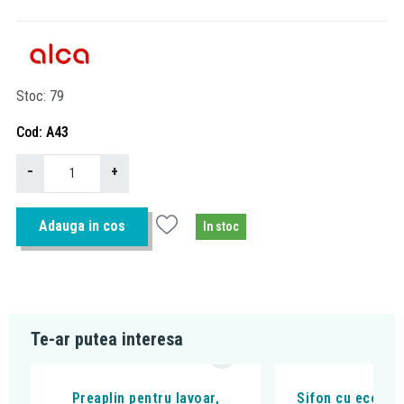
Stoc
79
Cod
A43
−
+
Adauga in cos
In stoc
Te-ar putea interesa
Preaplin pentru lavoar,
Sifon cu econom