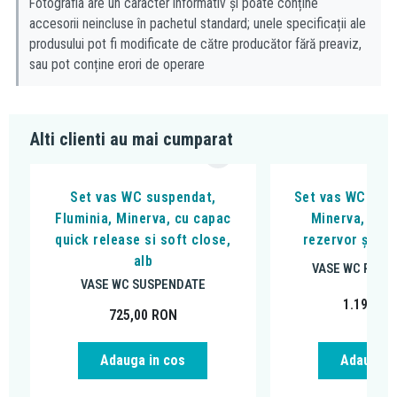
Fotografia are un caracter informativ și poate conține
accesorii neincluse în pachetul standard; unele specificații ale
produsului pot fi modificate de către producător fără preaviz,
sau pot conține erori de operare
Alti clienti au mai cumparat
Set vas WC suspendat,
Set vas WC stati
Fluminia, Minerva, cu capac
Minerva, mon
quick release si soft close,
rezervor și ca
alb
VASE WC PE P
VASE WC SUSPENDATE
1.199,00
725,00
RON
Adauga in cos
Adauga i