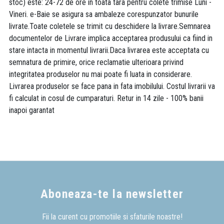
stoc) este: 24-72 de ore in toata tara pentru colete trimise Luni -
Vineri. e-Baie se asigura sa ambaleze corespunzator bunurile
livrate.Toate coletele se trimit cu deschidere la livrare.Semnarea
documentelor de Livrare implica acceptarea produsului ca fiind in
stare intacta in momentul livrarii.Daca livrarea este acceptata cu
semnatura de primire, orice reclamatie ulterioara privind
integritatea produselor nu mai poate fi luata in considerare.
Livrarea produselor se face pana in fata imobilului. Costul livrarii va
fi calculat in cosul de cumparaturi. Retur in 14 zile - 100% banii
inapoi garantat
Aboneaza-te la newsletter
Fii la curent cu promotiile si sfaturile noastre!