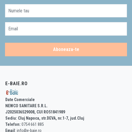
Numele tau
Email
Aboneaza-te
E-BAIE.RO
Date Comerciale
NEWCO SANITARE S.R.L.
J2025036529008, CUI RO51841989
Sediu: Cluj Napoca, str.DEVA, nr.1-7, jud.Cluj
Telefon:
0754 661 885
Email
: info@e-baie.ro