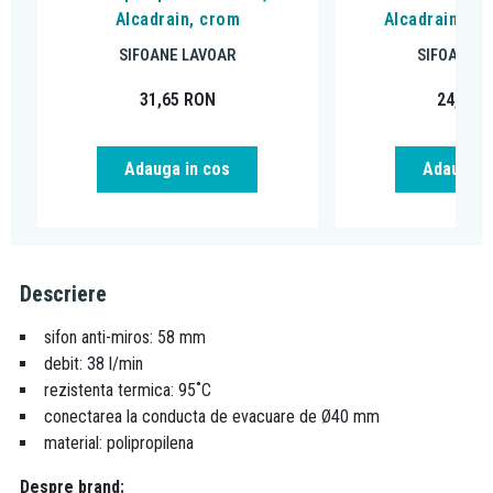
Alcadrain, crom
Alcadrain cu p
SIFOANE LAVOAR
SIFOANE L
31,65
RON
24,44
R
Adauga in cos
Adauga i
Descriere
sifon anti-miros: 58 mm
debit: 38 l/min
rezistenta termica: 95˚C
conectarea la conducta de evacuare de Ø40 mm
material: polipropilena
Despre brand: