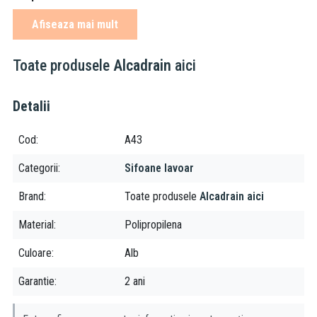
Afiseaza mai mult
Compania Alcaplast este producatoare de sifoane, ventile,
rezervoare WC incastrate, canale de scurgere pentru dus, capace
WC si altele. Scopul brandului este acela de a crea produse care
Toate produsele
Alcadrain
aici
sunt durabile, raspund nevoilor clientilor si contribuie la cresterea
calitatii vietii.
Detalii
Cod
A43
Categorii
Sifoane lavoar
Brand
Toate produsele
Alcadrain aici
Material
Polipropilena
Culoare
Alb
Garantie
2 ani