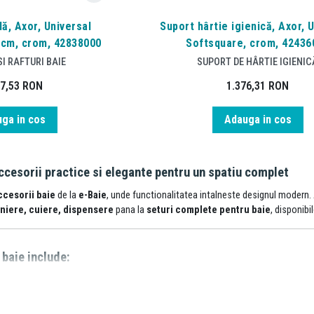
lă, Axor, Universal
Suport hârtie igienică, Axor, 
 cm, crom, 42838000
Softsquare, crom, 42436
I RAFTURI BAIE
SUPORT DE HÂRTIE IGIENIC
07,53
RON
1.376,31
RON
ga in cos
Adauga in cos
ccesorii practice si elegante pentru un spatiu complet
ccesorii baie
de la
e-Baie
, unde functionalitatea intalneste designul modern.
niere, cuiere, dispensere
pana la
seturi complete pentru baie
, disponibi
baie include:
oare sapun
– montaj pe blat sau perete
rosop
– rotative, duble sau cu brat extensibil
 suporturi de perete
– utile in spatii mici