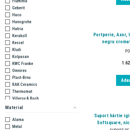
Fluminia
Geberit
Haco
Hansgrohe
Hatria
Portperie, Axor, 
Kerakoll
negru cromat
Kessel
Kludi
PO
Kolpasan
1.6
KWC Franke
Omnires
Plast-Brno
Adau
RAK Ceramics
Thermomat
Villeroy & Boch
Material
Suport hârtie igi
Alama
Softsquare, nic
Metal