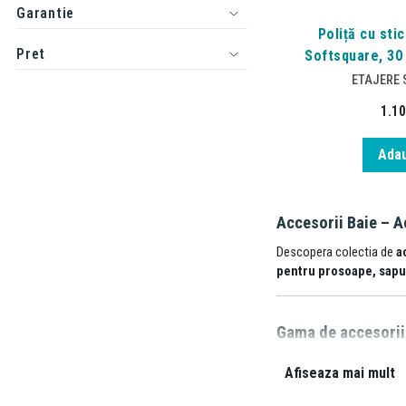
Garantie
Poliță cu stic
Pret
Softsquare, 30
ETAJERE S
1.1
Adau
Accesorii Baie – A
Descopera colectia de
a
pentru prosoape, sapu
Gama de accesorii 
🧴
Sapuniere
si
dozat
Afiseaza mai mult
🛁
Suporturi pentru p
🪞
Cuiere, agatatori si