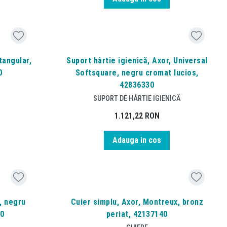
tangular,
Suport hârtie igienică, Axor, Universal
0
Softsquare, negru cromat lucios,
42836330
SUPORT DE HÂRTIE IGIENICĂ
1.121,22
RON
Adauga in cos
, negru
Cuier simplu, Axor, Montreux, bronz
40
periat, 42137140