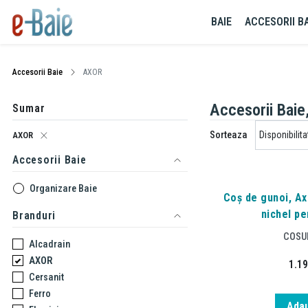
BAIE
ACCESORII BA
Accesorii Baie
AXOR
Accesorii Bai
Sumar
Sorteaza
AXOR
Accesorii Baie
Organizare Baie
Coș de gunoi, Axo
nichel pe
Branduri
COSUR
Alcadrain
AXOR
1.1
Cersanit
Ferro
Adau