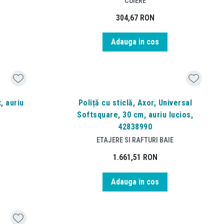
CUIERE
304,67
RON
Adauga in cos
, auriu
Poliță cu sticlă, Axor, Universal
Softsquare, 30 cm, auriu lucios,
42838990
ETAJERE SI RAFTURI BAIE
1.661,51
RON
Adauga in cos