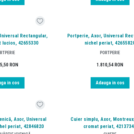
Universal Rectangular,
Portperie, Axor, Universal Rec
 lucios, 42655330
nichel periat, 4265582
RTPERIE
PORTPERIE
25,50
RON
1.810,54
RON
ga in cos
Adauga in cos
enică, Axor, Universal
Cuier simplu, Axor, Montreux
hel periat, 42846820
cromat periat, 421373