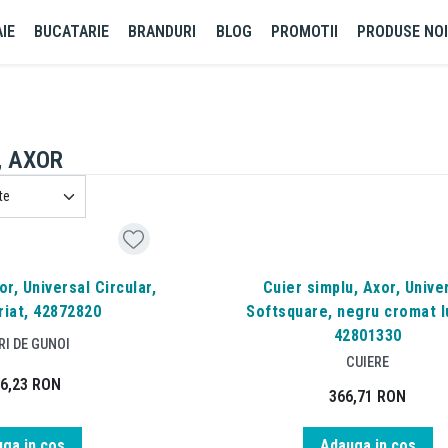
IE
BUCATARIE
BRANDURI
BLOG
PROMOTII
PRODUSE NO
e, AXOR
r, Universal Circular,
Cuier simplu, Axor, Unive
riat, 42872820
Softsquare, negru cromat l
42801330
I DE GUNOI
CUIERE
96,23
RON
366,71
RON
ga in cos
Adauga in cos