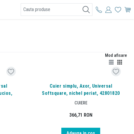
I
Mod afisare
rsal
Cuier simplu, Axor, Universal
ucios,
Softsquare, nichel periat, 42801820
CUIERE
366,71
RON
Adauga in cos