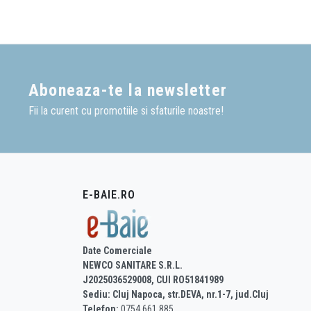
🚽
Perii WC
si
suportur
🖤
Finisaje premium
– 
Avantajele accesori
Aboneaza-te la newsletter
✔️
Completeaza armonios o
✔️
Usor de montat, intreti
Fii la curent cu promotiile si sfaturile noastre!
✔️
Rezistente la umezeala
✔️
Design modern, clasic 
✔️
Finisaje premium – cro
✔️
Livrare rapida, preturi
E-BAIE.RO
Recomandari de la 
Baterii sanitare
– pentr
Mobilier baie
– functiona
Date Comerciale
Oglinzi si corpuri de i
NEWCO SANITARE S.R.L.
Seturi de baie
– solutii
J2025036529008, CUI RO51841989
Sediu: Cluj Napoca, str.DEVA, nr.1-7, jud.Cluj
Telefon:
0754 661 885