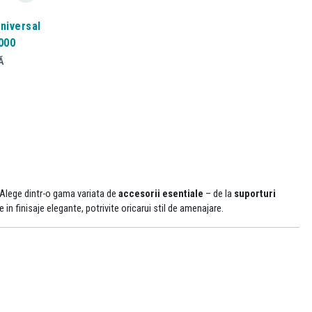
Universal
000
Ă
 Alege dintr-o gama variata de
accesorii esentiale
– de la
suporturi
le in finisaje elegante, potrivite oricarui stil de amenajare.