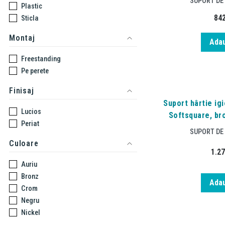
SUPORT DE 
Plastic
84
Sticla
Montaj
Adau
Freestanding
Pe perete
Finisaj
Suport hârtie igi
Lucios
Softsquare, br
Periat
SUPORT DE 
Culoare
1.2
Auriu
Bronz
Adau
Crom
Negru
Nickel