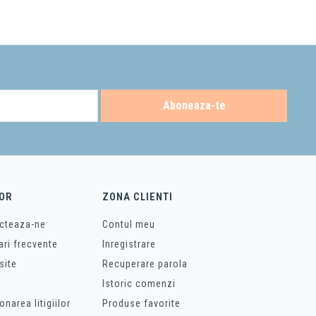
Aboneaza-te
OR
ZONA CLIENTI
cteaza-ne
Contul meu
ari frecvente
Inregistrare
site
Recuperare parola
Istoric comenzi
onarea litigiilor
Produse favorite