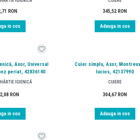
HÂRTIE IGIENICĂ
CUIERE
2,71
RON
345,52
RON
ga in cos
Adauga in cos
enică, Axor, Universal
Cuier simplu, Axor, Montreux
onz periat, 42836140
lucios, 42137990
HÂRTIE IGIENICĂ
CUIERE
72,08
RON
304,67
RON
ga in cos
Adauga in cos