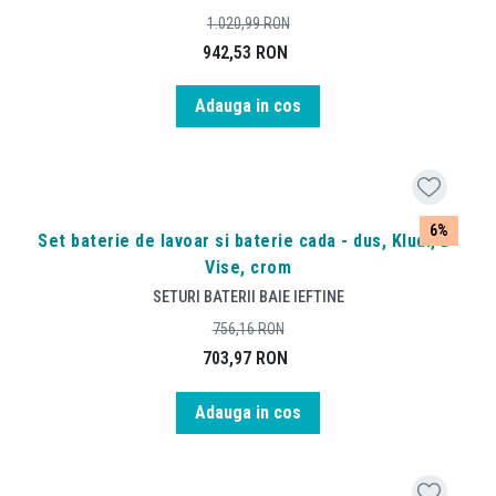
1.020,99
RON
942,53
RON
Adauga in cos
6%
Set baterie de lavoar si baterie cada - dus, Kludi, D-
Vise, crom
SETURI BATERII BAIE IEFTINE
756,16
RON
703,97
RON
Adauga in cos