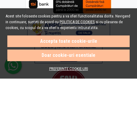
Acest site foloseste cookies pentru a va oferi functionalitatea dorita. Navigand
in continuare, sunteti de acord cu
POLITICA DE COOKIES
si cu plasarea de
cookies, cu scopul de a va oferi o experienta imbunatatita.
Accepta toate cookie-urile
Doar cookie-uri esentiale
PREFERINTE COOKIE-URI
© e-Baie.ro 2026
Magazin online creat cu MerchantPro