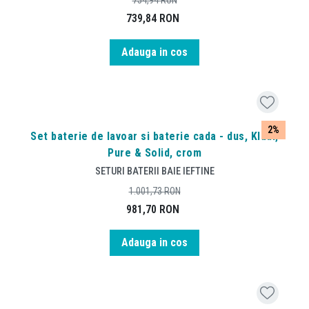
754,94
RON
739,84
RON
Adauga in cos
2%
Set baterie de lavoar si baterie cada - dus, Kludi,
Pure & Solid, crom
SETURI BATERII BAIE IEFTINE
1.001,73
RON
981,70
RON
Adauga in cos