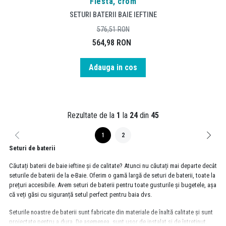
Fiesta, crom
SETURI BATERII BAIE IEFTINE
576,51
RON
564,98
RON
Adauga in cos
Rezultate de la
1
la
24
din
45
1
2
Seturi de baterii
Căutați baterii de baie ieftine și de calitate? Atunci nu căutați mai departe decât
seturile de baterii de la e-Baie. Oferim o gamă largă de seturi de baterii, toate la
prețuri accesibile. Avem seturi de baterii pentru toate gusturile și bugetele, așa
că veți găsi cu siguranță setul perfect pentru baia dvs.
Seturile noastre de baterii sunt fabricate din materiale de înaltă calitate și sunt
proiectate pentru a dura. De asemenea, sunt ușor de instalat și de întreținut,