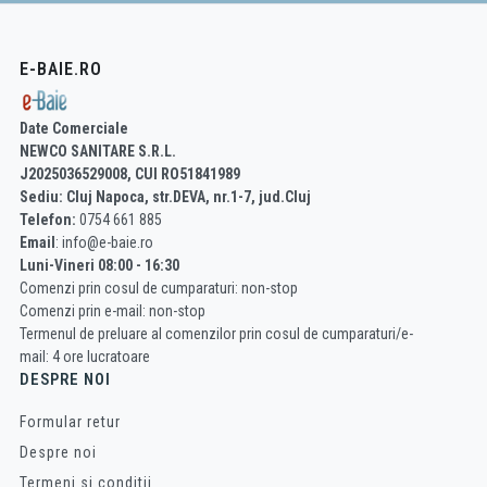
E-BAIE.RO
Date Comerciale
NEWCO SANITARE S.R.L.
J2025036529008, CUI RO51841989
Sediu: Cluj Napoca, str.DEVA, nr.1-7, jud.Cluj
Telefon:
0754 661 885
Email
: info@e-baie.ro
Luni-Vineri 08:00 - 16:30
Comenzi prin cosul de cumparaturi: non-stop
Comenzi prin e-mail: non-stop
Termenul de preluare al comenzilor prin cosul de cumparaturi/e-
mail: 4 ore lucratoare
DESPRE NOI
Formular retur
Despre noi
Termeni si conditii