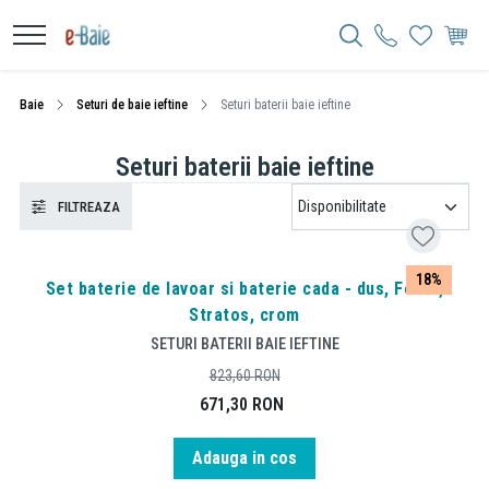
Baie
Seturi de baie ieftine
Seturi baterii baie ieftine
Seturi baterii baie ieftine
FILTREAZA
18%
Set baterie de lavoar si baterie cada - dus, Ferro,
Stratos, crom
SETURI BATERII BAIE IEFTINE
823,60
RON
671,30
RON
Adauga in cos