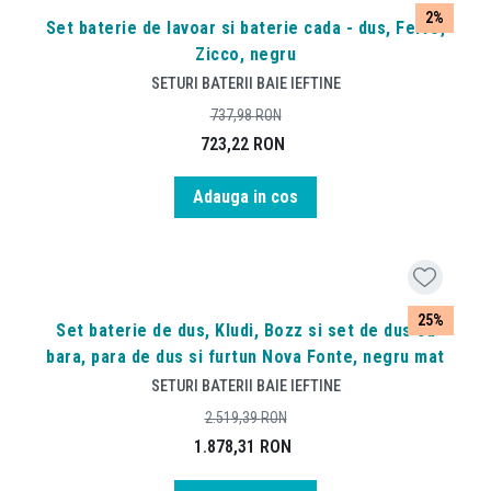
2%
Set baterie de lavoar si baterie cada - dus, Ferro,
Zicco, negru
SETURI BATERII BAIE IEFTINE
737,98
RON
723,22
RON
Adauga in cos
25%
Set baterie de dus, Kludi, Bozz si set de dus cu
bara, para de dus si furtun Nova Fonte, negru mat
SETURI BATERII BAIE IEFTINE
2.519,39
RON
1.878,31
RON