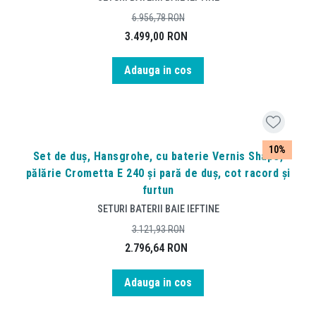
6.956,78
RON
3.499,00
RON
Adauga in cos
10%
Set de duș, Hansgrohe, cu baterie Vernis Shape,
pălărie Crometta E 240 și pară de duș, cot racord și
furtun
SETURI BATERII BAIE IEFTINE
3.121,93
RON
2.796,64
RON
Adauga in cos