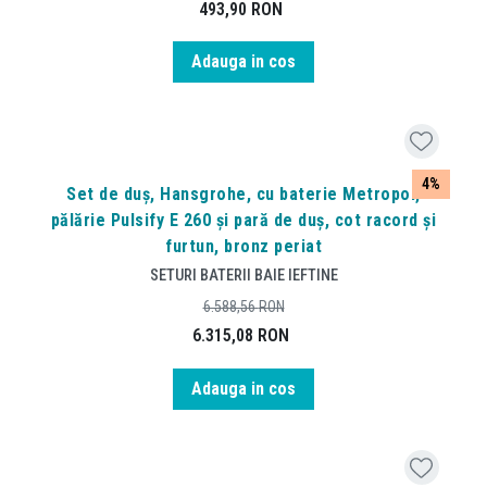
493,90
RON
Adauga in cos
4%
Set de duș, Hansgrohe, cu baterie Metropol,
pălărie Pulsify E 260 și pară de duș, cot racord și
furtun, bronz periat
SETURI BATERII BAIE IEFTINE
6.588,56
RON
6.315,08
RON
Adauga in cos