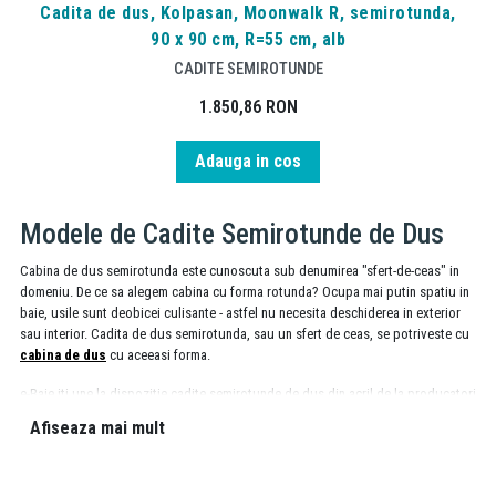
Cadita de dus, Kolpasan, Moonwalk R, semirotunda,
90 x 90 cm, R=55 cm, alb
CADITE SEMIROTUNDE
1.850,86
RON
Adauga in cos
Modele de Cadite Semirotunde de Dus
Cabina de dus semirotunda este cunoscuta sub denumirea "sfert-de-ceas" in
domeniu. De ce sa alegem cabina cu forma rotunda? Ocupa mai putin spatiu in
baie, usile sunt deobicei culisante - astfel nu necesita deschiderea in exterior
sau interior. Cadita de dus semirotunda, sau un sfert de ceas, se potriveste cu
cabina de dus
cu aceeasi forma.
e-Baie iti une la dispozitie cadite semirotunde de dus din acril de la producatori
precum
Kolpasan
si
Belform
.
Afiseaza mai mult
Avantajele unei Cadite Semirotunde de Dus