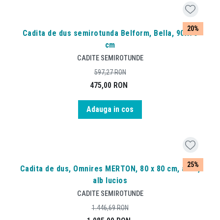
20%
Cadita de dus semirotunda Belform, Bella, 90X90
cm
CADITE SEMIROTUNDE
597,27
RON
475,00
RON
Adauga in cos
25%
Cadita de dus, Omnires MERTON, 80 x 80 cm, acril,
alb lucios
CADITE SEMIROTUNDE
1.446,69
RON