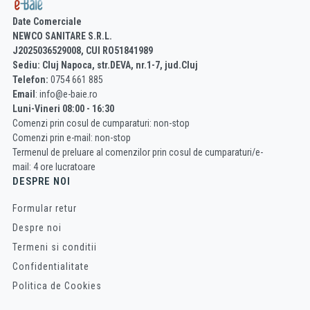
Date Comerciale
NEWCO SANITARE S.R.L.
J2025036529008, CUI RO51841989
Sediu: Cluj Napoca, str.DEVA, nr.1-7, jud.Cluj
Telefon:
0754 661 885
Email
: info@e-baie.ro
Luni-Vineri 08:00 - 16:30
Comenzi prin cosul de cumparaturi: non-stop
Comenzi prin e-mail: non-stop
Termenul de preluare al comenzilor prin cosul de cumparaturi/e-
mail: 4 ore lucratoare
DESPRE NOI
Formular retur
Despre noi
Termeni si conditii
Confidentialitate
Politica de Cookies