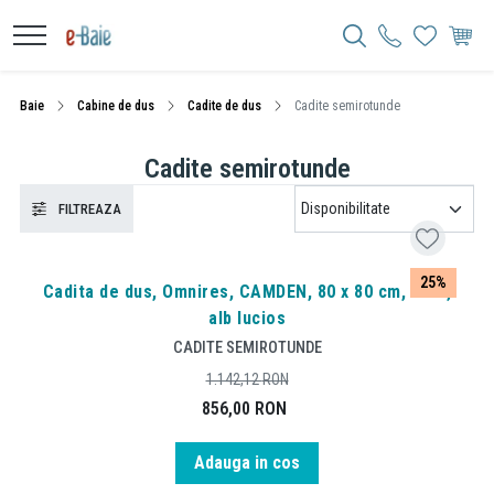
Baie
Cabine de dus
Cadite de dus
Cadite semirotunde
Cadite semirotunde
FILTREAZA
25%
Cadita de dus, Omnires, CAMDEN, 80 x 80 cm, acril,
alb lucios
CADITE SEMIROTUNDE
1.142,12
RON
856,00
RON
Adauga in cos