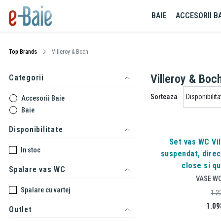
BAIE
ACCESORII BA
Top Brands
Villeroy & Boch
Villeroy & Boc
Categorii
Sorteaza
Accesorii Baie
Baie
Disponibilitate
Set vas WC Vil
In stoc
suspendat, direc
close si qu
Spalare vas WC
VASE W
Spalare cu vartej
1.2
1.09
Outlet