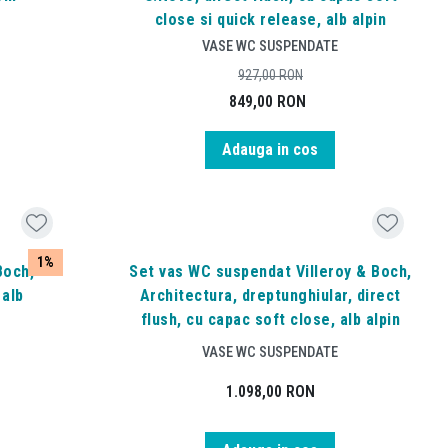
close si quick release, alb alpin
VASE WC SUSPENDATE
927,00
RON
849,00
RON
Adauga in cos
1%
Boch,
Set vas WC suspendat Villeroy & Boch,
 alb
Architectura, dreptunghiular, direct
flush, cu capac soft close, alb alpin
VASE WC SUSPENDATE
1.098,00
RON