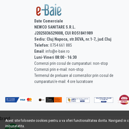
Date Comerciale
NEWCO SANITARE S.R.L.
J2025036529008, CUI RO51841989
Sediu: Cluj Napoca, str.DEVA, nr.1-7, jud.Cluj
Telefon:
0754 661 885
Email
: info@e-baie.ro
Luni-Vineri 08:00 - 16:30
Comenzi prin cosul de cumparaturi: non-stop
Comenzi prin e-mail: non-stop
Termenul de preluare al comenzilor prin cosul de
cumparaturi/e-mail: 4 ore lucratoare
brand
Acest site foloseste cookies pentru a va oferi functionalitatea dorita. Navigand in 
imbunatatita.