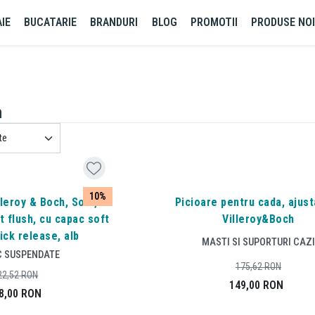
IE
BUCATARIE
BRANDURI
BLOG
PROMOTII
PRODUSE NO
h
10%
leroy & Boch, Soul,
Picioare pentru cada, ajust
t flush, cu capac soft
Villeroy&Boch
ick release, alb
MASTI SI SUPORTURI CAZ
C SUSPENDATE
175,62
RON
22,52
RON
149,00
RON
8,00
RON