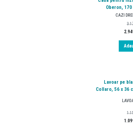
Cada pentru inzi
Oberon, 170 
CAZI DR
3.1
2.94
Adau
Lavoar pe bla
Collaro, 56 x 36 
LAVOA
1.1
1.09