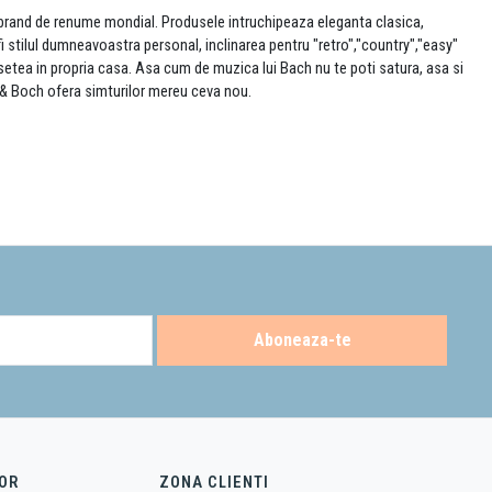
un brand de renume mondial. Produsele intruchipeaza eleganta clasica,
 stilul dumneavoastra personal, inclinarea pentru "retro","country","easy"
etea in propria casa. Asa cum de muzica lui Bach nu te poti satura, asa si
y & Boch ofera simturilor mereu ceva nou.
Aboneaza-te
OR
ZONA CLIENTI