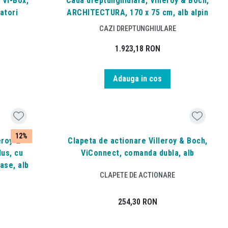
 Vi-Box,
Cada dreptunghiulara, Villeroy & Boch,
atori
ARCHITECTURA, 170 x 75 cm, alb alpin
CAZI DREPTUNGHIULARE
1.923,18
RON
Adauga in cos
12%
eroy &
Clapeta de actionare Villeroy & Boch,
us, cu
ViConnect, comanda dubla, alb
ase, alb
CLAPETE DE ACTIONARE
254,30
RON