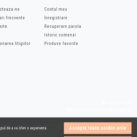
cteaza-ne
Contul meu
ari frecvente
Inregistrare
site
Recuperare parola
Istoric comenzi
onarea litigiilor
Produse favorite
© e-Baie.ro 2026
Magazin online creat cu MerchantPro
Accepta toate cookie-urile
pul de a va oferi o experienta