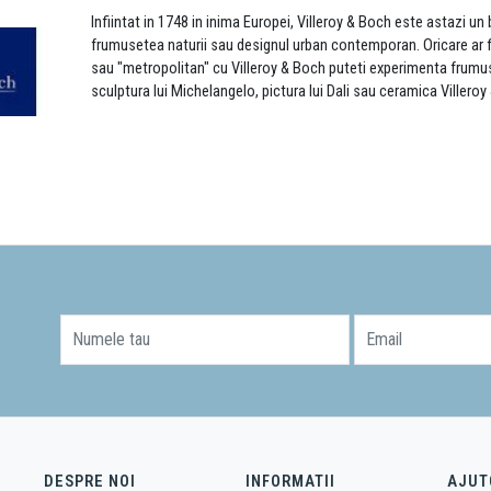
Infiintat in 1748 in inima Europei, Villeroy & Boch este astazi 
frumusetea naturii sau designul urban contemporan. Oricare ar fi
sau "metropolitan" cu Villeroy & Boch puteti experimenta frumus
sculptura lui Michelangelo, pictura lui Dali sau ceramica Villero
Numele tau
Email
DESPRE NOI
INFORMATII
AJUT