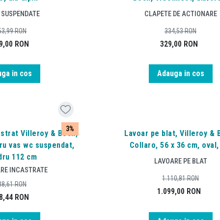
I SUSPENDATE
CLAPETE DE ACTIONARE
53,99
RON
334,53
RON
9,00
RON
329,00
RON
ga in cos
Adauga in cos
3%
strat Villeroy & Boch,
Lavoar pe blat, Villeroy & 
ru vas wc suspendat,
Collaro, 56 x 36 cm, oval,
dru 112 cm
LAVOARE PE BLAT
RE INCASTRATE
1.110,81
RON
38,61
RON
1.099,00
RON
8,44
RON