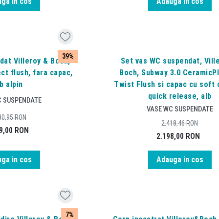
ga in cos
Adauga in cos
39%
at Villeroy & Boch,
Set vas WC suspendat, Vill
ct flush, fara capac,
Boch, Subway 3.0 CeramicPl
b alpin
Twist Flush si capac cu soft 
quick release, alb
C SUSPENDATE
VASE WC SUSPENDATE
80,95
RON
2.418,46
RON
9,00
RON
2.198,00
RON
ga in cos
Adauga in cos
7%