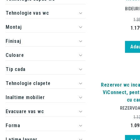
BIDEUR
Tehnologie vas wc
1.3
Montaj
1.17
Finisaj
Adau
Culoare
Tip cada
Tehnologie clapete
Rezervor wc inca
ViConnect, pent
Inaltime mobilier
cu ca
REZERVOA
Evacuare vas wc
1.1
Forma
1.09
Latime lavoar