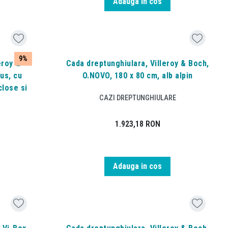
Adauga in cos
9%
eroy &
Cada dreptunghiulara, Villeroy & Boch,
us, cu
O.NOVO, 180 x 80 cm, alb alpin
close si
CAZI DREPTUNGHIULARE
1.923,18
RON
Adauga in cos