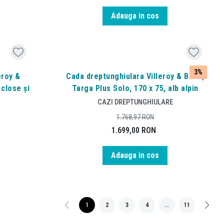
Adauga in cos
3%
eroy &
Cada dreptunghiulara Villeroy & Boch,
 close și
Targa Plus Solo, 170 x 75, alb alpin
CAZI DREPTUNGHIULARE
1.768,97
RON
1.699,00
RON
Adauga in cos
1
2
3
4
...
11