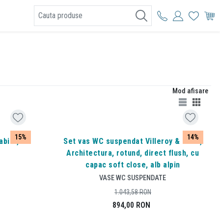
I
Mod afisare
15%
14%
abile,
Set vas WC suspendat Villeroy & Boch,
Architectura, rotund, direct flush, cu
capac soft close, alb alpin
I
VASE WC SUSPENDATE
1.043,58
RON
894,00
RON