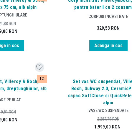
dire Villeroy & Boch,
Corp incastrat Villeroy&Boch,
x 75 cm, alb alpin
pentru baterii cu 2 consum
EPTUNGHIULARE
CORPURI INCASTRATE
71,88
RON
329,53
RON
9,00
RON
ga in cos
Adauga in cos
1%
t, Villeroy & Boch,
Set vas WC suspendat, Vill
cm, dreptunghiular, alb
Boch, Subway 2.0, CeramicPl
capac SoftClose si QuickRele
RE PE BLAT
alpin
VASE WC SUSPENDATE
10,81
RON
2.287,79
RON
9,00
RON
1.999,00
RON