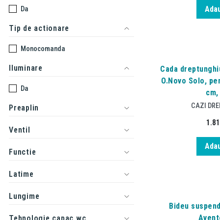
Adau
Da
Tip de actionare
Monocomanda
Iluminare
Cada dreptunghiu
O.Novo Solo, pen
Da
cm, 
CAZI DR
Preaplin
1.8
Ventil
Adau
Functie
Latime
Lungime
Bideu suspend
Avento
Tehnologie capac wc