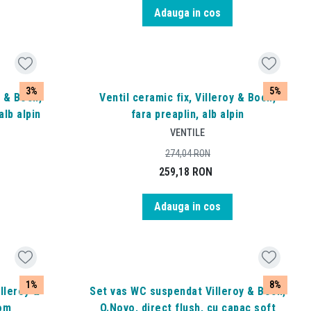
Adauga in cos
3%
5%
y & Boch,
Ventil ceramic fix, Villeroy & Boch,
alb alpin
fara preaplin, alb alpin
VENTILE
274,04
RON
259,18
RON
Adauga in cos
1%
8%
lleroy &
Set vas WC suspendat Villeroy & Boch,
rom
O.Novo, direct flush, cu capac soft