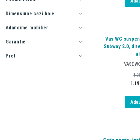
Adau
Dimensiune cazi baie
Adancime mobilier
Vas WC suspend
Garantie
Subway 2.0, dire
al
Pret
VASE W
1.9
1.19
Adau