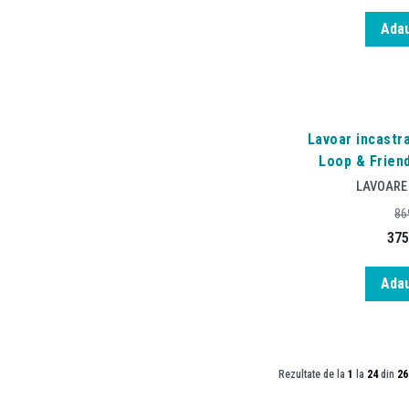
Adau
Lavoar incastra
Loop & Friend
LAVOARE
86
375
Adau
Rezultate de la
1
la
24
din
26