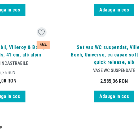
ga in cos
Adauga in cos
56%
bil, Villeroy & Boch,
Set vas WC suspendat, Vill
s, 41 cm, alb alpin
Boch, Universo, cu capac soft
quick release, alb
 INCASTRABILE
VASE WC SUSPENDATE
9,35
RON
,00
RON
2.585,36
RON
ga in cos
Adauga in cos
0