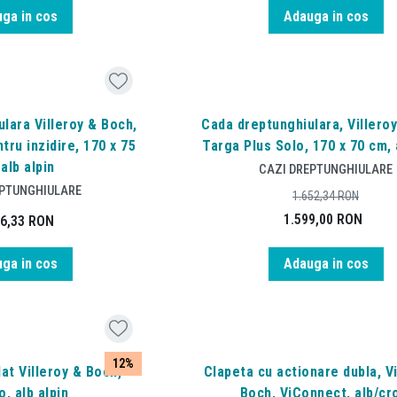
ga in cos
Adauga in cos
lara Villeroy & Boch,
Cada dreptunghiulara, Villero
tru inzidire, 170 x 75
Targa Plus Solo, 170 x 70 cm, 
alb alpin
CAZI DREPTUNGHIULARE
EPTUNGHIULARE
1.652,34
RON
1.599,00
RON
16,33
RON
ga in cos
Adauga in cos
12%
at Villeroy & Boch,
Clapeta cu actionare dubla, Vi
, alb alpin
Boch, ViConnect, alb/c