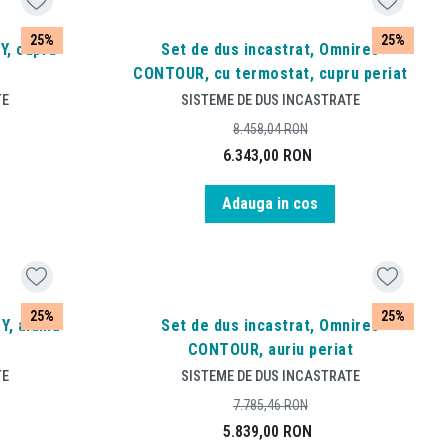
25%
25%
Y, cupru
Set de dus incastrat, Omnires
CONTOUR, cu termostat, cupru periat
TE
SISTEME DE DUS INCASTRATE
8.458,04
RON
6.343,00
RON
Adauga in cos
25%
25%
 Y, alamă
Set de dus incastrat, Omnires
CONTOUR, auriu periat
TE
SISTEME DE DUS INCASTRATE
7.785,46
RON
5.839,00
RON