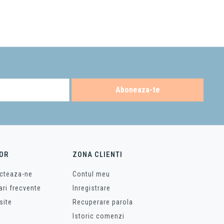
u interventii. In plus, sunt perfecte daca doresti sa economisesti spatiu.
re alegerea corecta.
(
contact
/
telefon
)
Aboneaza-te
OR
ZONA CLIENTI
cteaza-ne
Contul meu
ari frecvente
Inregistrare
site
Recuperare parola
Istoric comenzi