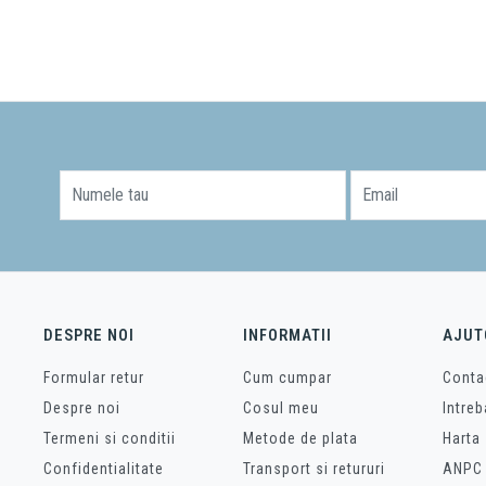
apid in perete, iar datorita calitatii nu trebuie sa va faceti griji de reparatii sa
 sau ai nevoie de sfaturi, consultantii nostri sunt aici pentru a te indruma sp
Numele tau
Email
DESPRE NOI
INFORMATII
AJUT
Formular retur
Cum cumpar
Conta
Despre noi
Cosul meu
Intreb
Termeni si conditii
Metode de plata
Harta 
Confidentialitate
Transport si retururi
ANPC