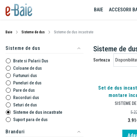
BAIE
ACCESORII BA
Baie
Sisteme de dus
Sisteme de dus incastrate
Sisteme de dus
Sisteme de dus
Sorteaza
Brate si Palarii Dus
Coloane de dus
Furtunuri dus
Paneluri de dus
Set de dus incast
Pare de dus
montare înca
Racorduri dus
SISTEME DE
Seturi de dus
Sisteme de dus incastrate
5.2
Suport para de dus
3.91
Branduri
Adau