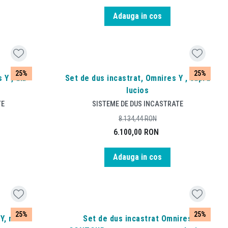
Adauga in cos
25%
25%
 Y , alb
Set de dus incastrat, Omnires Y , cupru
lucios
TE
SISTEME DE DUS INCASTRATE
8.134,44
RON
6.100,00
RON
Adauga in cos
25%
25%
Y, nichel
Set de dus incastrat Omnires