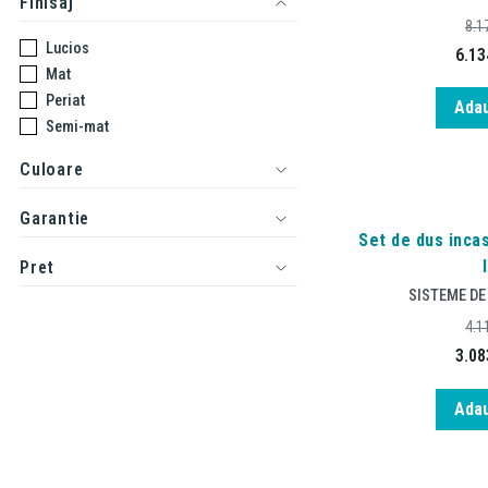
Finisaj
8.1
Lucios
6.13
Mat
Periat
Adau
Semi-mat
Culoare
Garantie
Set de dus incas
Pret
SISTEME DE
4.1
3.08
Adau