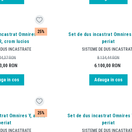
25%
incastrat Omnires
Set de dus incastrat Omnires 
, crom lucios
periat
 DUS INCASTRATE
SISTEME DE DUS INCASTRA
44,37
RON
8.134,44
RON
3,00
RON
6.100,00
RON
ga in cos
Adauga in cos
25%
trat Omnires Y, alamă
Set de dus incastrat Omnires 
periat
periat
 DUS INCASTRATE
SISTEME DE DUS INCASTRA