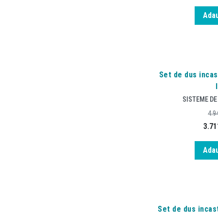
Adau
Set de dus incas
SISTEME DE
4.9
3.71
Adau
Set de dus incast