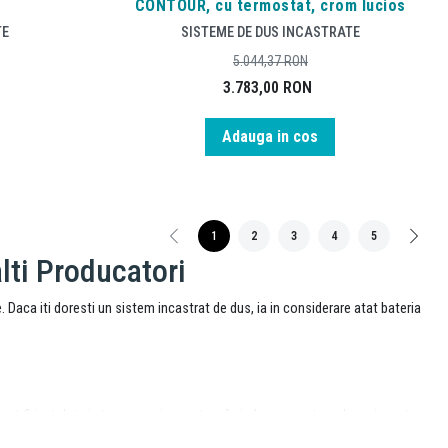
CONTOUR, cu termostat, crom lucios
TE
SISTEME DE DUS INCASTRATE
5.044,37
RON
3.783,00
RON
Adauga in cos
1
2
3
4
5
lti Producatori
 Daca iti doresti un sistem incastrat de dus, ia in considerare atat bateria
pot fi instalate in tavan sau in perete, oferind un aspect modern si curat
lor complexe de dus.