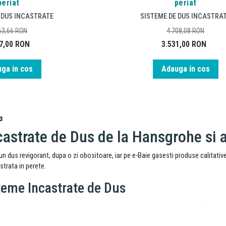
periat
periat
 DUS INCASTRATE
SISTEME DE DUS INCASTRA
63,66
RON
4.708,08
RON
7,00
RON
3.531,00
RON
ga in cos
Adauga in cos
3
astrate de Dus de la Hansgrohe si a
 dus revigorant, dupa o zi obositoare, iar pe e-Baie gasesti produse calitative.
astrata in perete.
teme Incastrate de Dus
 minimalist, atunci sistemele incastrate de dus sunt ideale pentru tine. Acestea 
prezinta faptul ca iti ofera confort deoarece te va scuti de intretinerea sisteme