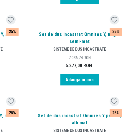
25%
25%
Y, auriu
Set de dus incastrat Omnires Y, negru
semi-mat
TE
SISTEME DE DUS INCASTRATE
7.036,74
RON
5.277,00
RON
Adauga in cos
25%
25%
Y, nichel
Set de dus incastrat Omnires Y pentru,
alb mat
TE
SISTEME DE DUS INCASTRATE