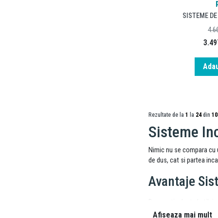
SISTEME DE
4.6
3.49
Adau
Rezultate de la
1
la
24
din
10
Sisteme Inc
Nimic nu se compara cu un
de dus, cat si partea inc
Avantaje Sis
Daca esti adept al stilui
baii. Un alt avantaj il re
Afiseaza mai mult