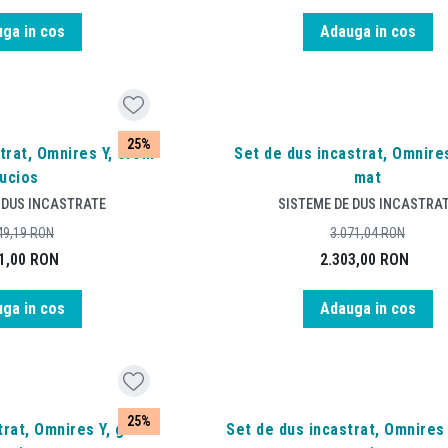
ga in cos
Adauga in cos
25%
trat, Omnires Y, crom
Set de dus incastrat, Omnires
lucios
mat
 DUS INCASTRATE
SISTEME DE DUS INCASTRA
49,19
RON
3.071,04
RON
1,00
RON
2.303,00
RON
ga in cos
Adauga in cos
25%
rat, Omnires Y, grafit
Set de dus incastrat, Omnires 