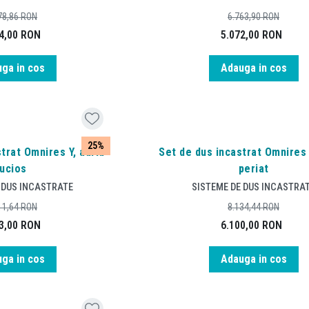
78,86
RON
6.763,90
RON
4,00
RON
5.072,00
RON
ga in cos
Adauga in cos
25%
trat Omnires Y, auriu
Set de dus incastrat Omnires 
lucios
periat
 DUS INCASTRATE
SISTEME DE DUS INCASTRA
11,64
RON
8.134,44
RON
3,00
RON
6.100,00
RON
ga in cos
Adauga in cos