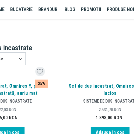
IE
BUCATARIE
BRANDURI
BLOG
PROMOTII
PRODUSE NO
 incastrate
25%
rat, Omnires Y, pentru
Set de dus incastrat, Omnires
strată, auriu mat
lucios
 DUS INCASTRATE
SISTEME DE DUS INCASTRA
22,03
RON
2.531,70
RON
6,00
RON
1.898,00
RON
ga in cos
Adauga in cos