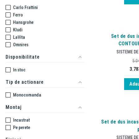
Carlo Frattini
Ferro
Hansgrohe
Kludi
Set de dus 
LaVita
CONTOUR
Omnires
SISTEME DE
Disponibilitate
5.0
3.78
In stoc
Tip de actionare
Adau
Monocomanda
Montaj
Incastrat
Set de dus incas
Pe perete
SISTEME DE