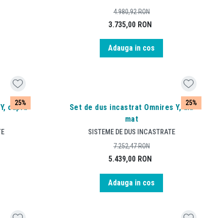
4.980,92
RON
3.735,00
RON
Adauga in cos
25%
25%
Y, cupru
Set de dus incastrat Omnires Y, alb
mat
TE
SISTEME DE DUS INCASTRATE
7.252,47
RON
5.439,00
RON
Adauga in cos