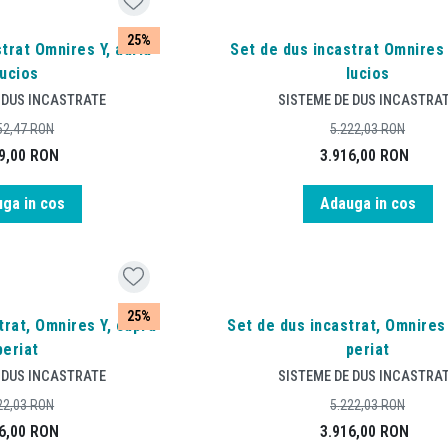
25%
trat Omnires Y, auriu
Set de dus incastrat Omnires 
lucios
lucios
 DUS INCASTRATE
SISTEME DE DUS INCASTRA
52,47
RON
5.222,03
RON
9,00
RON
3.916,00
RON
ga in cos
Adauga in cos
25%
trat, Omnires Y, cupru
Set de dus incastrat, Omnires
periat
periat
 DUS INCASTRATE
SISTEME DE DUS INCASTRA
22,03
RON
5.222,03
RON
6,00
RON
3.916,00
RON