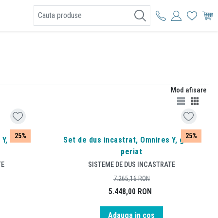
I
Mod afisare
25%
25%
 Y, crom
Set de dus incastrat, Omnires Y, grafit
periat
TE
SISTEME DE DUS INCASTRATE
7.265,16
RON
5.448,00
RON
Adauga in cos