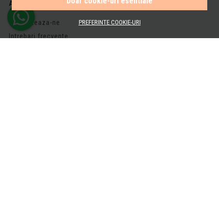
Doar cookie-uri esentiale
AJUTOR
Contacteaza-ne
PREFERINTE COOKIE-URI
Intrebari frecvente
Harta site
ANPC
Solutionarea litigiilor
ZONA CLIENTI
Contul meu
Inregistrare
Recuperare parola
Istoric comenzi
Produse favorite