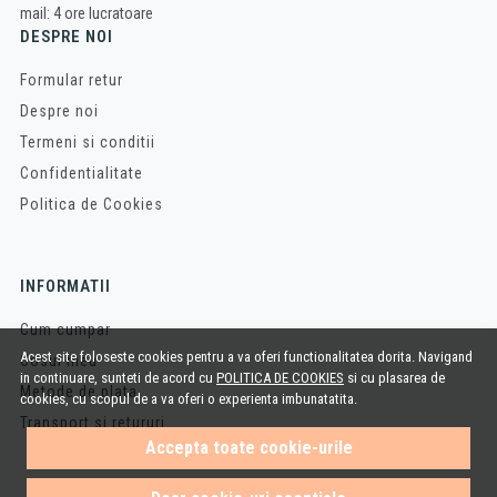
mail: 4 ore lucratoare
DESPRE NOI
Formular retur
Despre noi
Termeni si conditii
Confidentialitate
Politica de Cookies
INFORMATII
Cum cumpar
Acest site foloseste cookies pentru a va oferi functionalitatea dorita. Navigand
Cosul meu
in continuare, sunteti de acord cu
POLITICA DE COOKIES
si cu plasarea de
Metode de plata
cookies, cu scopul de a va oferi o experienta imbunatatita.
Transport si retururi
Accepta toate cookie-urile