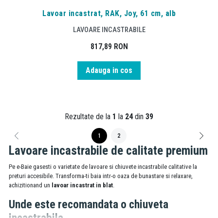
Lavoar incastrat, RAK, Joy, 61 cm, alb
LAVOARE INCASTRABILE
817,89
RON
Adauga in cos
Rezultate de la
1
la
24
din
39
1
2
Lavoare incastrabile de calitate premium
Pe e-Baie gasesti o varietate de lavoare si chiuvete incastrabile calitative la
preturi accesibile. Transforma-ti baia intr-o oaza de bunastare si relaxare,
achizitionand un
lavoar incastrat in blat
.
Unde este recomandata o chiuveta
incastrabila