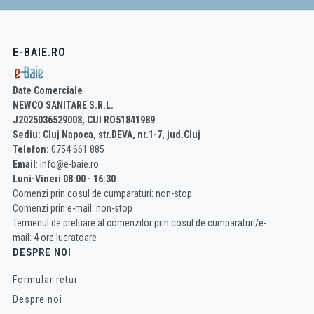
designul modern
💧
Chiuvete in mobilier de baie – ideale pentru spatii compacte sau amenajari
personalizate
🎨
Lavoare ceramice incastrabile – finisaj lucios, rezistenta ridicata la pete si
E-BAIE.RO
zgarieturi
🛠️
Lavoare cu orificiu pentru baterie sau fara – adaptabile oricarui stil de baie
Date Comerciale
Beneficiile lavoarelor incastrabile de la e-Baie.ro:
NEWCO SANITARE S.R.L.
J2025036529008, CUI RO51841989
✔️
Economie de spatiu si integrare perfecta in mobilierul de baie
Sediu: Cluj Napoca, str.DEVA, nr.1-7, jud.Cluj
✔️
Usor de curatat, fara margini proeminente
Telefon:
0754 661 885
✔️
Materiale durabile si design elegant
Email
: info@e-baie.ro
✔️
Potrivite pentru bai moderne, minimaliste sau clasice
Luni-Vineri 08:00 - 16:30
✔️
Livrare rapida, preturi avantajoase, consultanta specializata
Comenzi prin cosul de cumparaturi: non-stop
Comenzi prin e-mail: non-stop
Completeaza-ti baia cu:
Termenul de preluare al comenzilor prin cosul de cumparaturi/e-
Mobilier baie compatibil
– blaturi, dulapuri pentru lavoare incastrabile
mail: 4 ore lucratoare
Baterii baie
– baterii de blat sau de perete
DESPRE NOI
Oglinzi baie
– oglinzi diverse modele si dimensiuni
Formular retur
Avantaje Lavoar Incastrabil
Despre noi