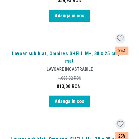
554,95
RON
Adauga in cos
25%
Lavoar sub blat, Omnires SHELL M+, 38 x 25 cm, alb
mat
LAVOARE INCASTRABILE
1.085,02
RON
813,00
RON
Adauga in cos
25%