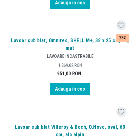
Adauga in cos
25%
Lavoar sub blat, Omnires, SHELL M+, 38 x 25 cm, bej
mat
LAVOARE INCASTRABILE
1.269,02
RON
951,00
RON
Adauga in cos
Lavoar sub blat Villeroy & Boch, O.Novo, oval, 60
cm, alb alpin