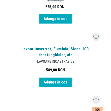
913,70
RON
685,00
RON
Adauga in cos
Lavoar incastrat, Fluminia, Siena-100,
dreptunghiular, alb
LAVOARE INCASTRABILE
589,00
RON
Adauga in cos
25%