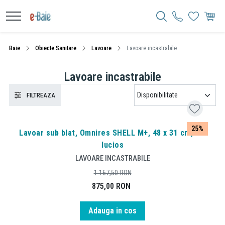
Baie
Obiecte Sanitare
Lavoare
Lavoare incastrabile
Lavoare incastrabile
FILTREAZA
25%
Lavoar sub blat, Omnires SHELL M+, 48 x 31 cm, alb
lucios
LAVOARE INCASTRABILE
1.167,50
RON
875,00
RON
Adauga in cos