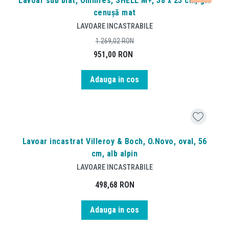
Lavoar sub blat, Omnires, SHELL M+, 38 x 25 cm, gri
cenușă mat
LAVOARE INCASTRABILE
1.269,02
RON
951,00
RON
Adauga in cos
Lavoar incastrat Villeroy & Boch, O.Novo, oval, 56
cm, alb alpin
LAVOARE INCASTRABILE
498,68
RON
Adauga in cos