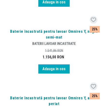
Adauga in cos
25%
Baterie încastrată pentru lavoar Omnires Y, negru
semi-mat
BATERII LAVOAR INCASTRATE
1.541,86
RON
1.156,00
RON
Adauga in cos
25%
Baterie încastrată pentru lavoar Omnires Y, alamă
periat