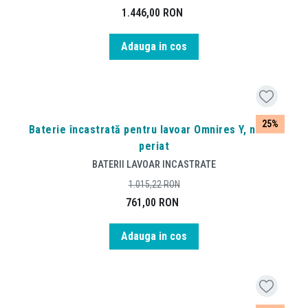
1.446,00
RON
Adauga in cos
25%
Baterie încastrată pentru lavoar Omnires Y, nichel
periat
BATERII LAVOAR INCASTRATE
1.015,22
RON
761,00
RON
Adauga in cos