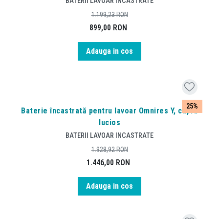
BATERII LAVOAR INCASTRATE
1.199,23
RON
899,00
RON
Adauga in cos
25%
Baterie încastrată pentru lavoar Omnires Y, cupru
lucios
BATERII LAVOAR INCASTRATE
1.928,92
RON
1.446,00
RON
Adauga in cos