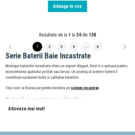
Adauga in cos
Rezultate de la
1
la
24
din
138
1
2
3
4
...
6
Serie Baterii Baie Incastrate
Montajul bateriilor incastrate ofera un aspect elegant, fiind si o optiune pentru
economisirea spatiului pe blat sau lavoar. Un avantaj al acestor baterii il
constituie curatarea facila si calitatea bateriilor.
Tine cont ca fixarea pe perete necesita un
sistem incastrat
.
Baterii incastrate calitative
Afiseaza mai mult
Bateriile cu montaj incastrat sunt potrivite lavoarelor adanci, care impiedica
raspandirea stropilor de apa. Totusi, instalarea unei baterii in perete, poate cere
relocarea sistemului de instalatie de apa si trebuie realizata mereu numai de
catre un profesionist. Atunci cand alegi un astfel de model, trebuie sa iei in
considerare distanta pe care apa o parcurge de la tija pentru a te asigura ca