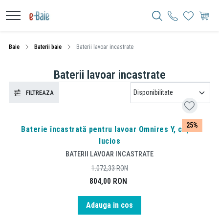
Baie
Baterii baie
Baterii lavoar incastrate
Baterii lavoar incastrate
FILTREAZA
25%
Baterie încastrată pentru lavoar Omnires Y, cupru
lucios
BATERII LAVOAR INCASTRATE
1.072,33
RON
804,00
RON
Adauga in cos