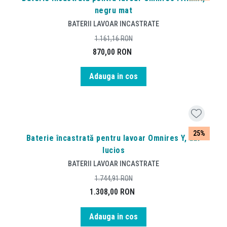
negru mat
BATERII LAVOAR INCASTRATE
1.161,16
RON
870,00
RON
Adauga in cos
25%
Baterie încastrată pentru lavoar Omnires Y, aur
lucios
BATERII LAVOAR INCASTRATE
1.744,91
RON
1.308,00
RON
Adauga in cos