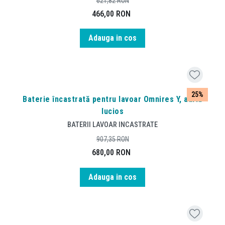
621,82
RON
466,00
RON
Adauga in cos
25%
Baterie încastrată pentru lavoar Omnires Y, auriu
lucios
BATERII LAVOAR INCASTRATE
907,35
RON
680,00
RON
Adauga in cos