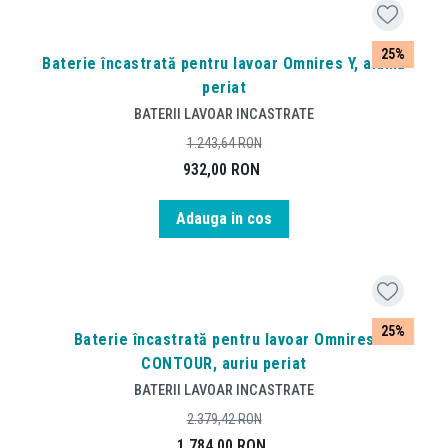
25%
Baterie încastrată pentru lavoar Omnires Y, alamă
periat
BATERII LAVOAR INCASTRATE
1.243,64
RON
932,00
RON
Adauga in cos
25%
Baterie încastrată pentru lavoar Omnires
CONTOUR, auriu periat
BATERII LAVOAR INCASTRATE
2.379,42
RON
1.784,00
RON