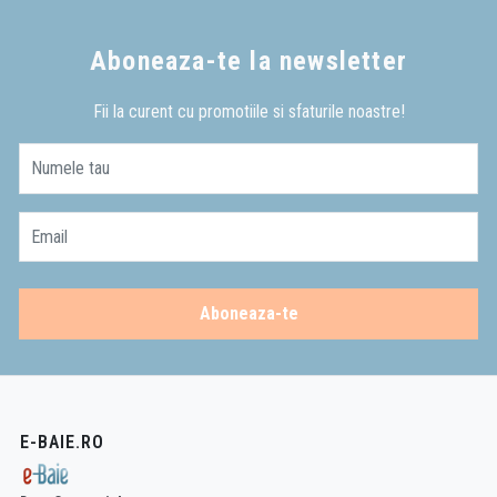
bateria este compatibila cu chiuveta.
Aboneaza-te la newsletter
Daca ai intrebari suplimentare, consultantii constri sunt disponibili pentru a te
indruma spre alegerea corecta.
(
contact
/
telefon
)
Fii la curent cu promotiile si sfaturile noastre!
Numele tau
Email
Aboneaza-te
E-BAIE.RO