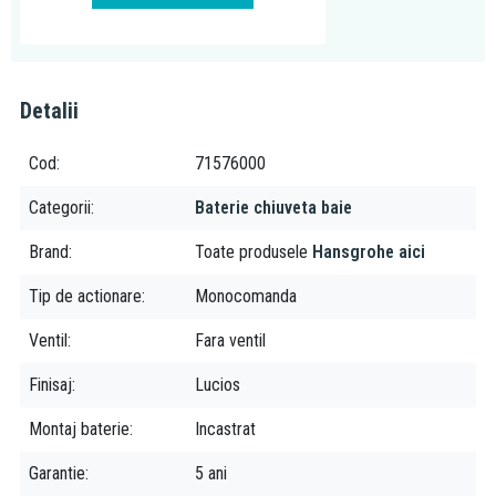
mai putine emisii de dioxid de carbon si costuri mai mici. Prin
urmare, EcoSmart este bun atat pentru mediu cat si pentru
portofel. Limiteaza debitul, astfel conservand constant apa
potabila. (
video
)
Detalii
Cod
71576000
Categorii
Baterie chiuveta baie
Brand
Toate produsele
Hansgrohe aici
Tip de actionare
Monocomanda
Ventil
Fara ventil
Finisaj
Lucios
Montaj baterie
Incastrat
Garantie
5 ani