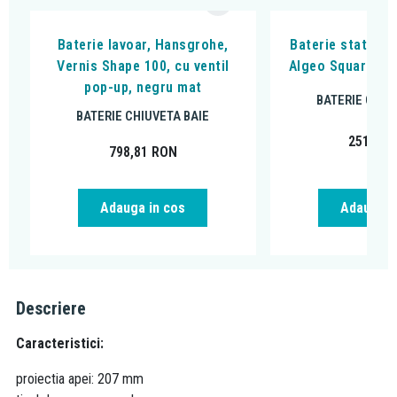
Baterie lavoar, Hansgrohe,
Baterie stativa l
Vernis Shape 100, cu ventil
Algeo Square, cu
pop-up, negru mat
BATERIE CHIU
BATERIE CHIUVETA BAIE
251,99
798,81
RON
Adauga in cos
Adauga i
Descriere
Caracteristici:
proiectia apei: 207 mm