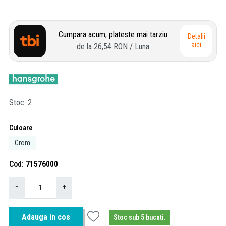
Cumpara acum, plateste mai tarziu
Detalii
aici
de la
26,54 RON
/ Luna
Stoc
2
Culoare
Crom
Cod
71576000
−
+
Adauga in cos
Stoc sub 5 bucati.