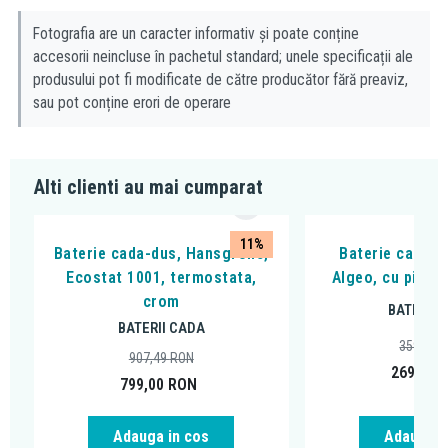
Fotografia are un caracter informativ și poate conține
accesorii neincluse în pachetul standard; unele specificații ale
produsului pot fi modificate de către producător fără preaviz,
sau pot conține erori de operare
Alti clienti au mai cumparat
11%
Baterie cada-dus, Hansgrohe,
Baterie cada - 
Ecostat 1001, termostata,
Algeo, cu pipa 
crom
BATERII 
BATERII CADA
359,99
907,49
RON
269,00
799,00
RON
Adauga in cos
Adauga i