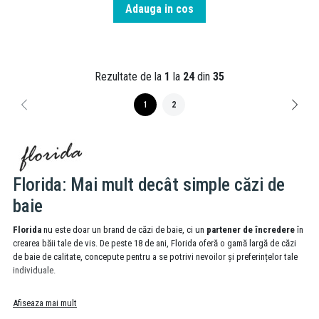
Adauga in cos
Rezultate de la
1
la
24
din
35
1
2
Florida: Mai mult decât simple căzi de
baie
Florida
nu este doar un brand de căzi de baie, ci un
partener de încredere
în
crearea băii tale de vis. De peste 18 de ani, Florida oferă o gamă largă de căzi
de baie de calitate, concepute pentru a se potrivi nevoilor și preferințelor tale
individuale.
Mai mult decât o cadă:
Afiseaza mai mult