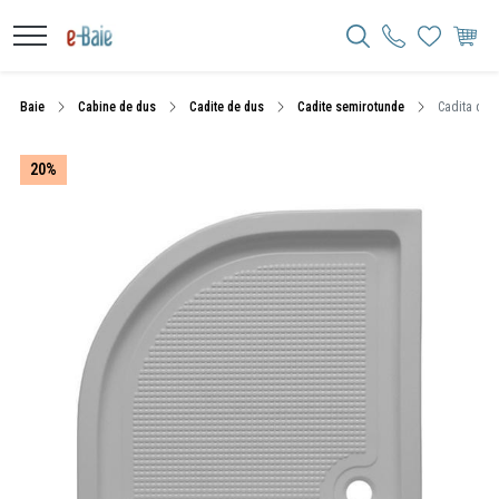
Baie
Cabine de dus
Cadite de dus
Cadite semirotunde
Cadita de 
20%