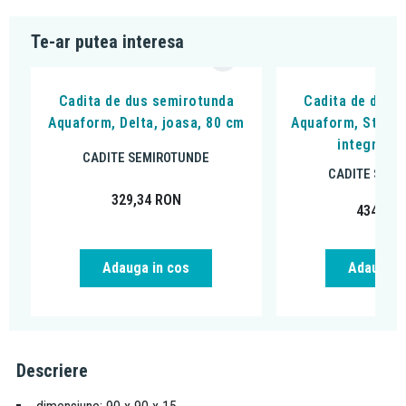
Te-ar putea interesa
Cadita de dus semirotunda
Cadita de dus 
Aquaform, Delta, joasa, 80 cm
Aquaform, Standa
integrata,
CADITE SEMIROTUNDE
CADITE SEMI
329,34
RON
434,41
Adauga in cos
Adauga i
Descriere