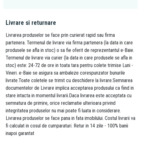
Livrare si returnare
Livrarea produselor se face prin curierat rapid sau firma
partenera. Termenul de livrare via firma partenera (la data in care
produsele se afla in stoc) o sa fie oferit de reprezentantul e-Baie.
Termenul de livrare via curier (la data in care produsele se afla in
stoc) este: 24-72 de ore in toata tara pentru colete trimise Luni -
Vineri. e-Baie se asigura sa ambaleze corespunzator bunurile
livrate.Toate coletele se trimit cu deschidere la livrare.Semnarea
documentelor de Livrare implica acceptarea produsului ca fiind in
stare intacta in momentul livrarii.Daca livrarea este acceptata cu
semnatura de primire, orice reclamatie ulterioara privind
integritatea produselor nu mai poate fi luata in considerare.
Livrarea produselor se face pana in fata imobilului. Costul livrarii va
fi calculat in cosul de cumparaturi. Retur in 14 zile - 100% banii
inapoi garantat