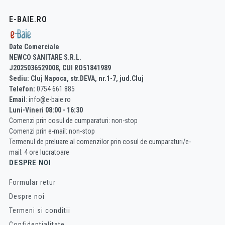
E-BAIE.RO
Date Comerciale
NEWCO SANITARE S.R.L.
J2025036529008, CUI RO51841989
Sediu: Cluj Napoca, str.DEVA, nr.1-7, jud.Cluj
Telefon:
0754 661 885
Email
: info@e-baie.ro
Luni-Vineri 08:00 - 16:30
Comenzi prin cosul de cumparaturi: non-stop
Comenzi prin e-mail: non-stop
Termenul de preluare al comenzilor prin cosul de cumparaturi/e-
mail: 4 ore lucratoare
DESPRE NOI
Formular retur
Despre noi
Termeni si conditii
Confidentialitate