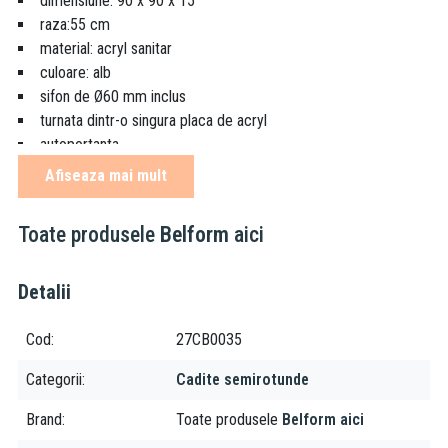
dimensiune: 90 x 90 x 15
raza:55 cm
material: acryl sanitar
culoare: alb
sifon de Ø60 mm inclus
turnata dintr-o singura placa de acryl
autoportanta
Afiseaza mai mult
Toate produsele
Belform
aici
Detalii
Cod
27CB0035
Categorii
Cadite semirotunde
Brand
Toate produsele
Belform aici