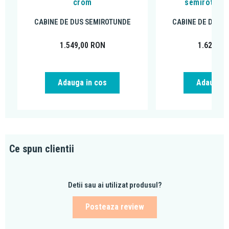
crom
semirotunda
CABINE DE DUS SEMIROTUNDE
CABINE DE DUS 
1.549,00
RON
1.624,99
Adauga in cos
Adauga i
Ce spun clientii
Detii sau ai utilizat produsul?
Posteaza review