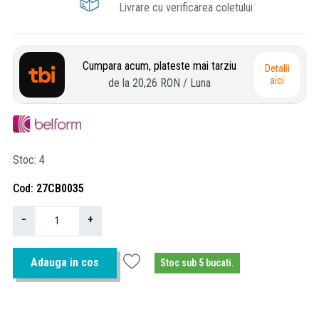
Livrare cu verificarea coletului
Cumpara acum, plateste mai tarziu
Detalii
aici
de la
20,26 RON
/ Luna
Stoc
4
Cod
27CB0035
−
+
Adauga in cos
Stoc sub 5 bucati.