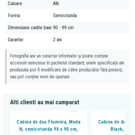
Culoare
Alb
Forma
Semirotunda
Dimensiune cadite baie
90 - 99 cm
Garantie
2 ani
Fotografia are un caracter informativ și poate conține
accesorii neincluse în pachetul standard; unele specificații ale
produsului pot fi modificate de către producător fără preaviz,
sau pot conține erori de operare
Alti clienti au mai cumparat
Cabina de dus Fluminia, Meda
Cabina de dus Fl
N, semirotunda 90 x 90 cm,
Black, 90 x