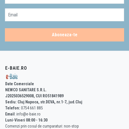
Email
Aboneaza-te
E-BAIE.RO
Date Comerciale
NEWCO SANITARE S.R.L.
J2025036529008, CUI RO51841989
Sediu: Cluj Napoca, str.DEVA, nr.1-7, jud.Cluj
Telefon:
0754 661 885
Email
: info@e-baie.ro
Luni-Vineri 08:00 - 16:30
Comenzi prin cosul de cumparaturi: non-stop