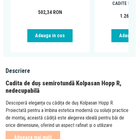
CADITE SEMI
502,34
RON
1.260,39
Adauga in cos
Adauga i
Descriere
Cadita de duș semirotundă Kolpasan Hopp R,
nedecupabilă
Descoperă eleganța cu cădița de duș Kolpasan Hopp R.
Proiectată pentru a îmbina estetica modernă cu soluții practice
de montaj, această cădiță este alegerea ideală pentru băi de
orice dimensiune, oferind un aspect rafinat și o utilizare
confortabilă.
Afiseaza mai mult