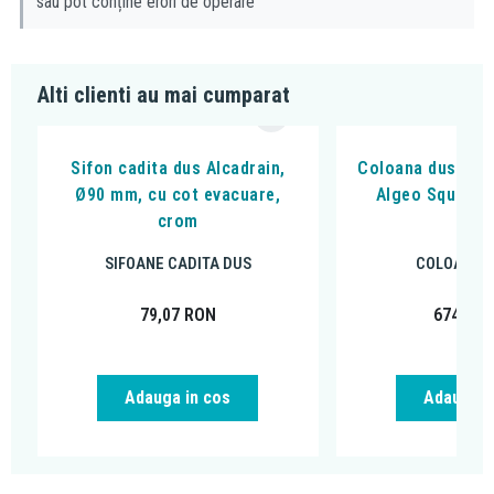
sau pot conține erori de operare
Alti clienti au mai cumparat
Sifon cadita dus Alcadrain,
Coloana dus cu b
Ø90 mm, cu cot evacuare,
Algeo Square, 
crom
cro
SIFOANE CADITA DUS
COLOANE D
79,07
RON
674,99
Adauga in cos
Adauga i