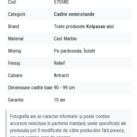
Cod
575580
Grosime: 3,5 cm
Material: Compus minera
Categorii
Cadite semirotunde
Culoare: Antracit
Compatibilitate: Cabine de duș semirotunde
Brand
Toate produsele
Kolpasan aici
Montaj: Pe pardoseală sau înzidit
Material
Cast Marble
Sifonul de Ø 90 mm se comandă separat (vezi produse
recomandate)
Montaj
Pe pardoseala, Înzidit
Garanție 10 ani
Finisaj
Relief
Culoare
Antracit
Dimensiune cadite baie
90 - 99 cm
Garantie
10 ani
Fotografia are un caracter informativ și poate conține
accesorii neincluse în pachetul standard; unele specificații ale
produsului pot fi modificate de către producător fără preaviz,