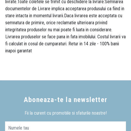
livrate.Toate coletele se trimit cu deschidere la livrare.Semnarea
documentelor de Livrare implica acceptarea produsului ca fiind in
stare intacta in momentul livrarii.Daca livrarea este acceptata cu
semnatura de primire, orice reclamatie ulterioara privind
integritatea produselor nu mai poate fi luata in considerare.
Livrarea produselor se face pana in fata imobilului. Costul livrarii va
fi calculat in cosul de cumparaturi. Retur in 14 zile - 100% banii
inapoi garantat
Aboneaza-te la newsletter
Fii la curent cu promotiile si sfaturile noastre!
Numele tau