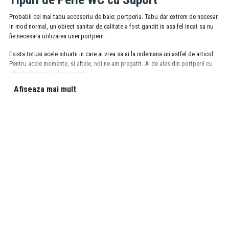
Probabil cel mai tabu accesoriu de baie; portperia. Tabu dar extrem de necesar.
In mod normal, un obiect sanitar de calitate a fost gandit in asa fel incat sa nu
fie necesara utilizarea unei portperii.
Exista totusi acele situatii in care ai vrea sa ai la indemana un astfel de articol.
Pentru acele momente, si altele, noi ne-am pregatit. Ai de ales din portperii cu
diferite finisaje, culori, texturi.
Afiseaza mai mult
Suport Perie WC Calitativ
Perii toaleta standard, cu montaj pe perete sau cu sistem de prindere cu
vacuum, care imbina factorul estetic cu functionalitatea, asigurandu-ti
experiente satisfacatoare de utilizare.
Varietatea cromatica a gamei noastre de accesorii WC (disponibile atat pe alb
sau negru, cat si in nuante de crom sau inox) vine in intampinarea preferintelor
tale stilistice si estetice, iar calitatea ireprosabila a ofertei noastre de accesorii
toaleta este garantata de renumele unor producatori internationali de top,
precum Ferro, Kludi si Norvaservis.
Daca ai nevoie de sfaturi suplimentare, consultantii nostri sunt disponibili
pentru a te indruma spre alegerea corecta.
(
contact
/
telefon
)