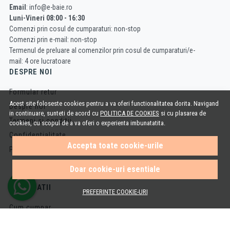
Email
: info@e-baie.ro
Luni-Vineri 08:00 - 16:30
Comenzi prin cosul de cumparaturi: non-stop
Comenzi prin e-mail: non-stop
Termenul de preluare al comenzilor prin cosul de cumparaturi/e-
mail: 4 ore lucratoare
DESPRE NOI
Formular retur
Acest site foloseste cookies pentru a va oferi functionalitatea dorita. Navigand
Despre noi
in continuare, sunteti de acord cu
POLITICA DE COOKIES
si cu plasarea de
Termeni si conditii
cookies, cu scopul de a va oferi o experienta imbunatatita.
Confidentialitate
Accepta toate cookie-urile
Politica de Cookies
Doar cookie-uri esentiale
INFORMATII
PREFERINTE COOKIE-URI
Cum cumpar
Cosul meu