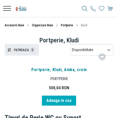
Accesorii Baie
Organizare Baie
Portperie
Kludi
Portperie, Kludi
FILTREAZA
1
Portperie, Kludi, Amba, crom
PORTPERIE
500,04
RON
Adauga in cos
Tipuri de Perie WC cu Suport