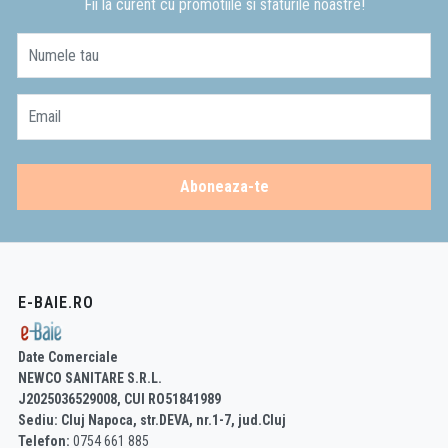
Fii la curent cu promotiile si sfaturile noastre!
Numele tau
Email
Aboneaza-te
E-BAIE.RO
Date Comerciale
NEWCO SANITARE S.R.L.
J2025036529008, CUI RO51841989
Sediu: Cluj Napoca, str.DEVA, nr.1-7, jud.Cluj
Telefon:
0754 661 885