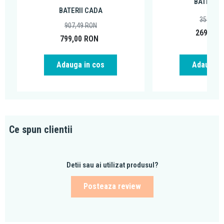
BATERII 
accesorii pentru baie pentru orice tip de buget.
BATERII CADA
359,99
907,49
RON
269,00
799,00
RON
Adauga in cos
Adauga i
Ce spun clientii
Detii sau ai utilizat produsul?
Posteaza review