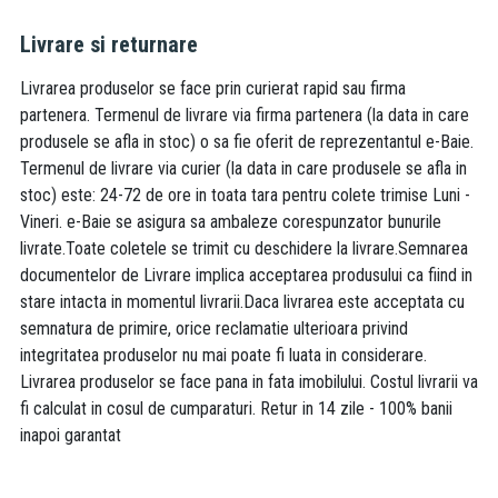
Livrare si returnare
Livrarea produselor se face prin curierat rapid sau firma
partenera. Termenul de livrare via firma partenera (la data in care
produsele se afla in stoc) o sa fie oferit de reprezentantul e-Baie.
Termenul de livrare via curier (la data in care produsele se afla in
stoc) este: 24-72 de ore in toata tara pentru colete trimise Luni -
Vineri. e-Baie se asigura sa ambaleze corespunzator bunurile
livrate.Toate coletele se trimit cu deschidere la livrare.Semnarea
documentelor de Livrare implica acceptarea produsului ca fiind in
stare intacta in momentul livrarii.Daca livrarea este acceptata cu
semnatura de primire, orice reclamatie ulterioara privind
integritatea produselor nu mai poate fi luata in considerare.
Livrarea produselor se face pana in fata imobilului. Costul livrarii va
fi calculat in cosul de cumparaturi. Retur in 14 zile - 100% banii
inapoi garantat