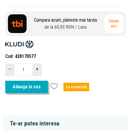
Cumpara acum, plateste mai tarziu
Detalii
aici
de la
60,93 RON
/ Luna
Cod
428170577
−
+
Adauga in cos
La comanda
Te-ar putea interesa