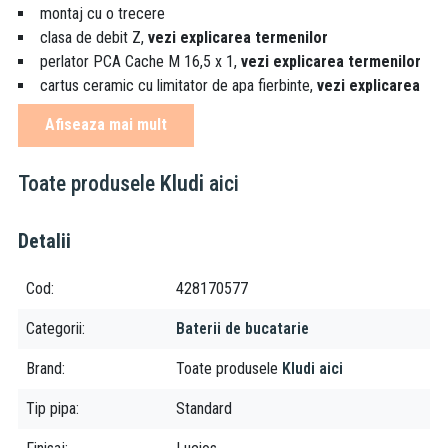
montaj cu o trecere
clasa de debit Z,
vezi explicarea termenilor
perlator PCA Cache M 16,5 x 1,
vezi explicarea termenilor
cartus ceramic cu limitator de apa fierbinte,
vezi explicarea
termenilor
Afiseaza mai mult
gura de umplere mobila (360°)
armatura baioneta pentru montarea sub fereastra
Toate produsele
Kludi
aici
inaltime soclu: 25 mm
prindere flansa
racorduri flexibile G 3/8
Detalii
clasa de zgomot I,
vezi explicarea termenilor
Cod
428170577
Explicarea termenilor:
Categorii
Baterii de bucatarie
clase de debit:
Brand
Toate produsele
Kludi aici
Z ≤ 9,0 l/min
A ≤ 15,0 l/min
Tip pipa
Standard
S ≤ 20,0 l/min
B ≤ 25,0 l/min