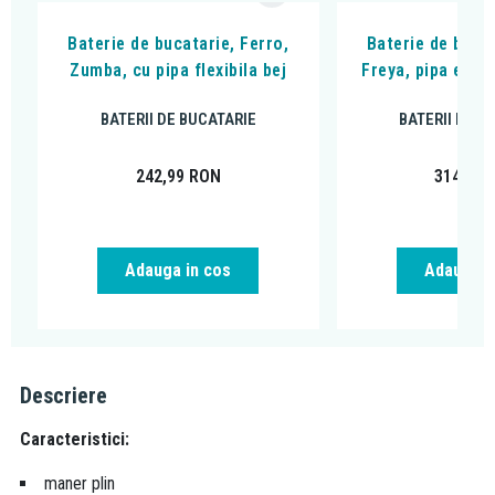
Baterie de bucatarie, Ferro,
Baterie de bucat
Zumba, cu pipa flexibila bej
Freya, pipa extra
BATERII DE BUCATARIE
BATERII DE B
242,99
RON
314,99
Adauga in cos
Adauga i
Descriere
Caracteristici:
maner plin