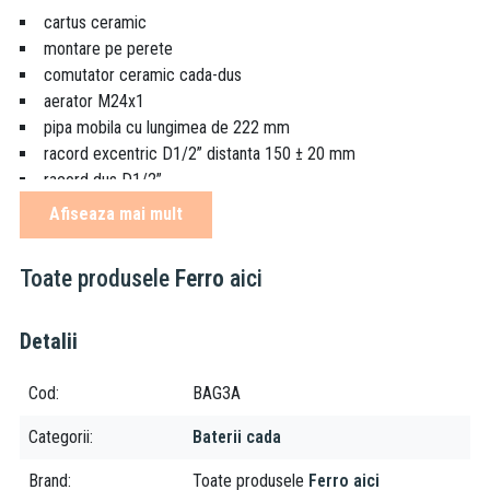
cartus ceramic
montare pe perete
comutator ceramic cada-dus
aerator M24x1
pipa mobila cu lungimea de 222 mm
racord excentric D1/2” distanta 150 ± 20 mm
racord dus D1/2”
nu include set de dus
Afiseaza mai mult
culoare: crom
Toate produsele
Ferro
aici
Despre brand:
Ferro este una dintre cele mai puternice companii producatoare
Detalii
de accesorii tehnico-sanitare, armaturi si sisteme de incalzire din
sud-estul Europei. Fiind prezenta pe piata de mai bine de 20 de
Cod
BAG3A
ani, grupul Ferro isi asigura locul prin faptul ca produsele lor
vizeaza o calitate excelenta, la preturi accesibile tuturor.
Categorii
Baterii cada
Brand
Toate produsele
Ferro aici