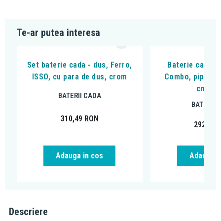
Te-ar putea interesa
Set baterie cada - dus, Ferro,
Baterie cada - 
ISSO, cu para de dus, crom
Combo, pipa mob
cm, c
BATERII CADA
BATERII 
310,49
RON
292,83
Adauga in cos
Adauga i
Descriere