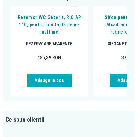
Rezervor WC Geberit, RIO AP
Sifon pentru p
110, pentru montaj la semi-
Alcadrain, cu
inaltime
reținere a m
REZERVOARE APARENTE
SIFOANE DE P
185,39
RON
37,33
R
Adauga in cos
Adauga i
Ce spun clientii