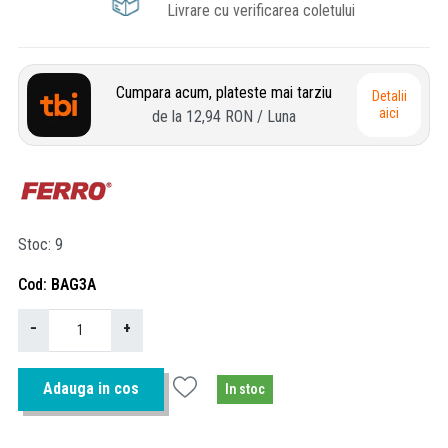
Livrare cu verificarea coletului
Cumpara acum, plateste mai tarziu
Detalii
aici
de la
12,94 RON
/ Luna
Stoc
9
Cod
BAG3A
−
+
Adauga in cos
In stoc