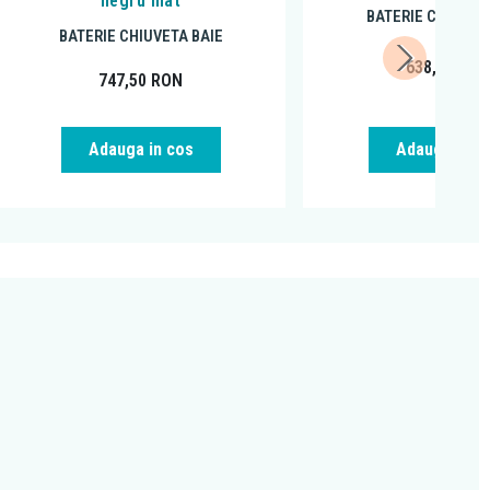
negru mat
BATERIE CHIUVET
BATERIE CHIUVETA BAIE
638,09
RO
747,50
RON
Adauga in cos
Adauga in c