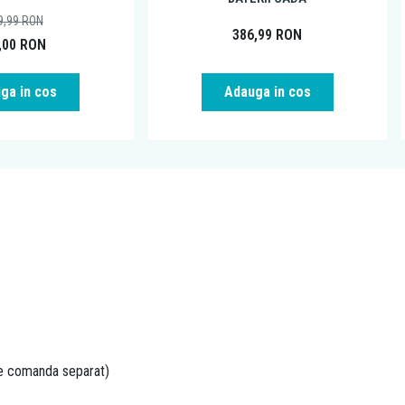
9,99
RON
386,99
RON
,00
RON
ga in cos
Adauga in cos
 se comanda separat)