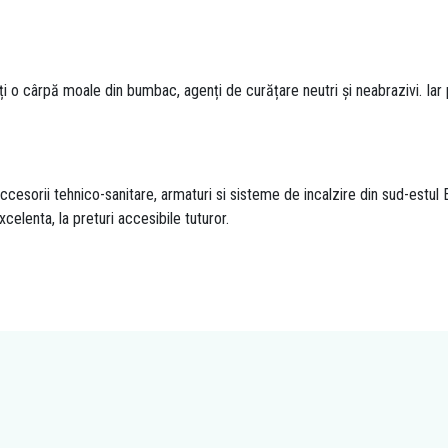
ți o cârpă moale din bumbac, agenți de curățare neutri și neabrazivi. I
esorii tehnico-sanitare, armaturi si sisteme de incalzire din sud-estul E
xcelenta, la preturi accesibile tuturor.