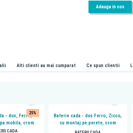
Adauga in cos
alii
Alti clienti au mai cumparat
Ce spun clientii
L
25%
da - dus, Ferro,
Baterie cada - dus Ferro, Zicco,
ipa mobila, crom
cu montaj pe perete, crom
ERII CADA
BATERII CADA