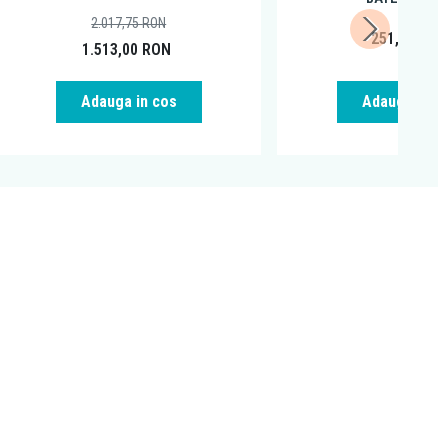
2.017,75
RON
251,99
RO
1.513,00
RON
Adauga in cos
Adauga in c