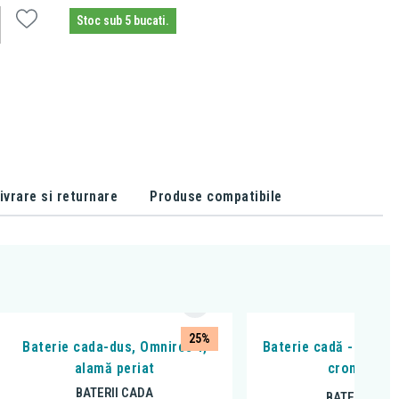
Stoc sub 5 bucati.
ivrare si returnare
Produse compatibile
25%
Baterie cada-dus, Omnires Y,
Baterie cadă - duș, Fe
alamă periat
crom, BTR
BATERII CADA
BATERII CAD