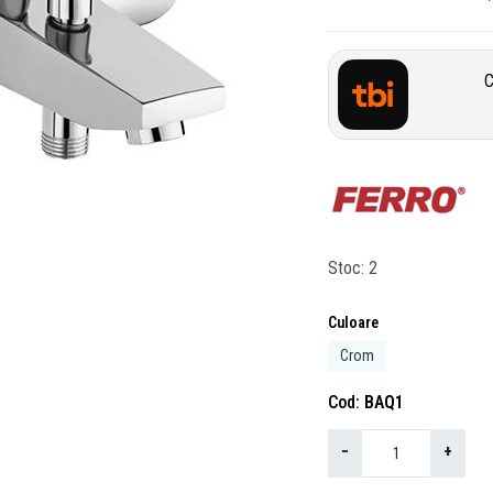
C
Stoc
2
Culoare
Crom
Cod
BAQ1
−
+