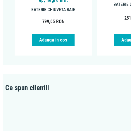
up, negru mat
BATERIE 
BATERIE CHIUVETA BAIE
25
799,05
RON
Adauga in cos
Adau
Ce spun clientii