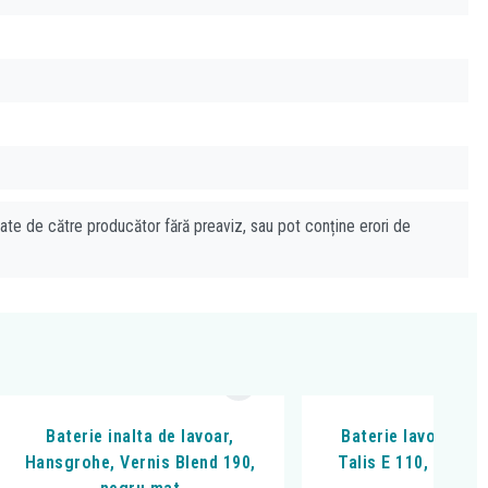
cate de către producător fără preaviz, sau pot conține erori de
Baterie inalta de lavoar,
Baterie lavoar, Ha
Hansgrohe, Vernis Blend 190,
Talis E 110, Cu ven