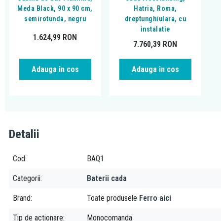
Meda Black, 90 x 90 cm,
Hatria, Roma,
semirotunda, negru
dreptunghiulara, cu
instalatie
1.624,99
RON
7.760,39
RON
Adauga in cos
Adauga in cos
Detalii
Cod
BAQ1
Categorii
Baterii cada
Brand
Toate produsele
Ferro aici
Tip de actionare
Monocomanda