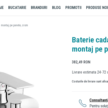
IE
BUCATARIE
BRANDURI
BLOG
PROMOTII
PRODUSE NO
u montaj pe perete, crom
Baterie cad
montaj pe p
382,49
RON
Livrare estimata 24-72 
Costurile de livrare sunt afis
Consultanț
Pentru soluți