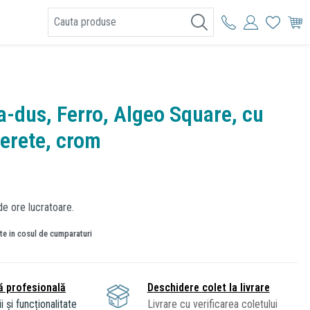
I
a-dus, Ferro, Algeo Square, cu
erete, crom
de ore lucratoare.
ate in cosul de cumparaturi
ă profesională
Deschidere colet la livrare
i și funcționalitate
Livrare cu verificarea coletului