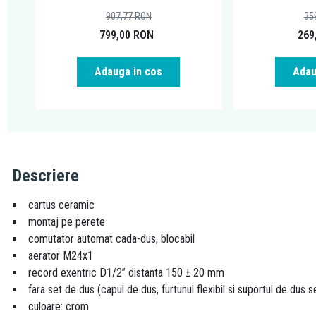
907,77
RON
35
799,00
RON
269
Adauga in cos
Adau
Descriere
cartus ceramic
montaj pe perete
comutator automat cada-dus, blocabil
aerator M24x1
record exentric D1/2” distanta 150 ± 20 mm
fara set de dus (capul de dus, furtunul flexibil si suportul de dus
culoare: crom