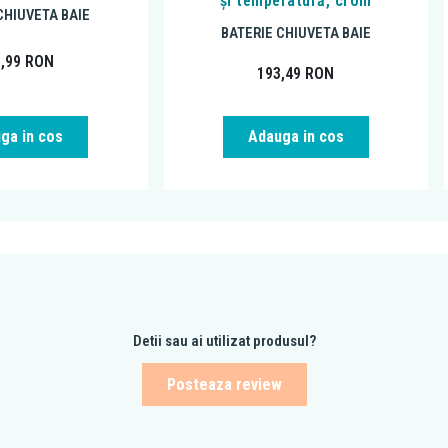
și temperatură, crom
CHIUVETA BAIE
BATERIE CHIUVETA BAIE
1,99
RON
193,49
RON
ga in cos
Adauga in cos
Detii sau ai utilizat produsul?
Posteaza review