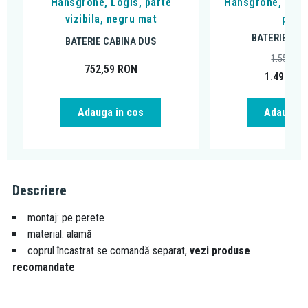
Hansgrohe, Logis, parte
Hansgrohe, DuoT
vizibila, negru mat
peria
BATERIE CAB
BATERIE CABINA DUS
1.554,22
752,59
RON
1.498,95
Adauga in cos
Adauga i
Descriere
montaj: pe perete
material: alamă
coprul încastrat se comandă separat,
vezi produse
recomandate