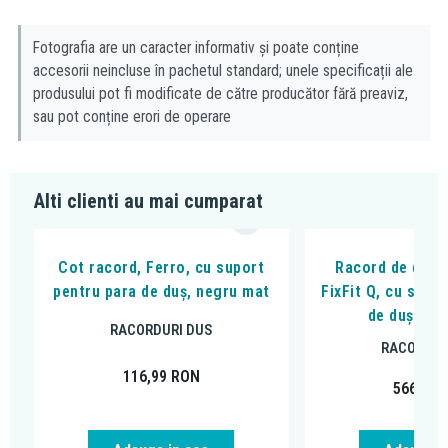
Fotografia are un caracter informativ și poate conține
accesorii neincluse în pachetul standard; unele specificații ale
produsului pot fi modificate de către producător fără preaviz,
sau pot conține erori de operare
Alti clienti au mai cumparat
Cot racord, Ferro, cu suport
Racord de duș,
pentru para de duș, negru mat
FixFit Q, cu supo
de duș, ne
RACORDURI DUS
RACORDUR
116,99
RON
566,26