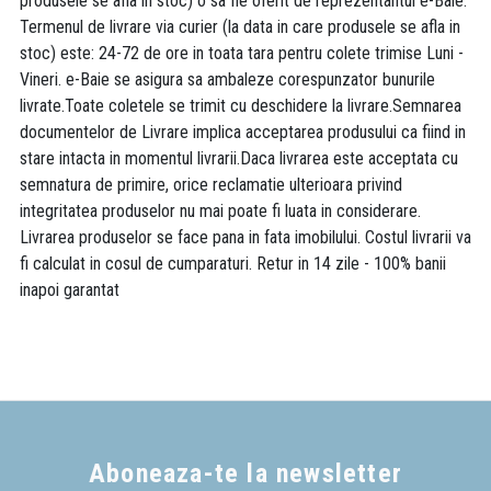
produsele se afla in stoc) o sa fie oferit de reprezentantul e-Baie.
Termenul de livrare via curier (la data in care produsele se afla in
stoc) este: 24-72 de ore in toata tara pentru colete trimise Luni -
Vineri. e-Baie se asigura sa ambaleze corespunzator bunurile
livrate.Toate coletele se trimit cu deschidere la livrare.Semnarea
documentelor de Livrare implica acceptarea produsului ca fiind in
stare intacta in momentul livrarii.Daca livrarea este acceptata cu
semnatura de primire, orice reclamatie ulterioara privind
integritatea produselor nu mai poate fi luata in considerare.
Livrarea produselor se face pana in fata imobilului. Costul livrarii va
fi calculat in cosul de cumparaturi. Retur in 14 zile - 100% banii
inapoi garantat
Aboneaza-te la newsletter