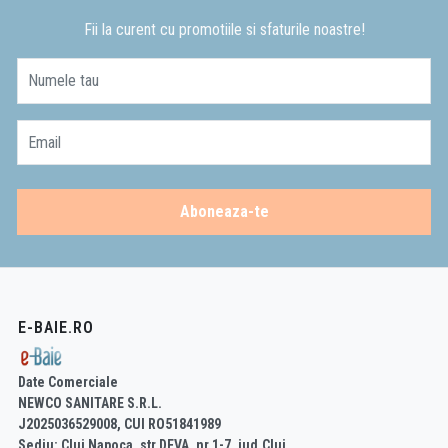
Fii la curent cu promotiile si sfaturile noastre!
Numele tau
Email
Aboneaza-te
E-BAIE.RO
Date Comerciale
NEWCO SANITARE S.R.L.
J2025036529008, CUI RO51841989
Sediu: Cluj Napoca, str.DEVA, nr.1-7, jud.Cluj