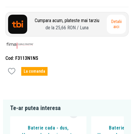
Cumpara acum, plateste mai tarziu
Detalii
aici
de la
25,66 RON
/ Luna
Cod
F3113N1NS
La comanda
Te-ar putea interesa
Baterie cada - dus,
Baterie cad