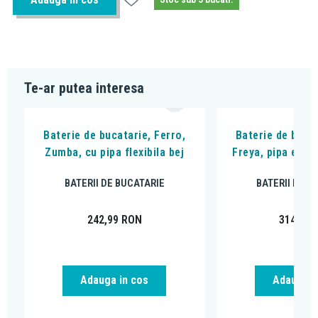
Te-ar putea interesa
Baterie de bucatarie, Ferro,
Baterie de bucat
Zumba, cu pipa flexibila bej
Freya, pipa extra
BATERII DE BUCATARIE
BATERII DE B
242,99
RON
314,99
Adauga in cos
Adauga i