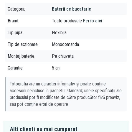
recomandăm să curățați bateriile în mod regulat.
Categorii
Baterii de bucatarie
Despre brand:
Brand
Toate produsele
Ferro aici
Ferro este una dintre cele mai puternice companii producatoare
Tip pipa
Flexibila
de accesorii tehnico-sanitare, armaturi si sisteme de incalzire din
sud-estul Europei. Fiind prezenta pe piata de mai bine de 20 de
Tip de actionare
Monocomanda
ani, grupul Ferro isi asigura locul prin faptul ca produsele lor
Montaj baterie
Pe chiuveta
vizeaza o calitate excelenta, la preturi accesibile tuturor.
Garantie
5 ani
Fotografia are un caracter informativ și poate conține
accesorii neincluse în pachetul standard; unele specificații ale
produsului pot fi modificate de către producător fără preaviz,
sau pot conține erori de operare
Alti clienti au mai cumparat