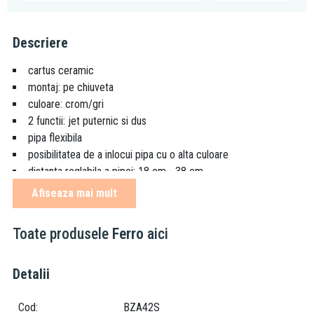
Descriere
cartus ceramic
montaj: pe chiuveta
culoare: crom/gri
2 functii: jet puternic si dus
pipa flexibila
posibilitatea de a inlocui pipa cu o alta culoare
distanta reglabila a pipei: 18 cm - 38 cm
inaltime reglabila a pipei: 29 cm - 44 cm
Afiseaza mai mult
regulator debit M24x1
racord flexibil G3/8 - M10x1
Toate produsele
Ferro
aici
Sfaturi de curățare și îngrijire:
Detalii
Pentru a te bucura mai mult de bateriile Ferro recomandăm să
folosiți o cârpă moale din bumbac, agenți de curățare neutri și
Cod
BZA42S
neabrazivi. Iar pentru a evita acumularea de depuneri și murdărie