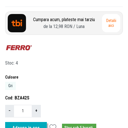
Cumpara acum, plateste mai tarziu
Detalii
aici
de la
12,98 RON
/ Luna
Stoc
4
Culoare
Gri
Cod
BZA42S
−
+
Adauga in cos
Stoc sub 5 bucati.