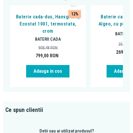
12%
Baterie cada-dus, Hansgrohe,
Baterie cada - 
Ecostat 1001, termostata,
Algeo, cu pipa 
crom
BATERII 
BATERII CADA
359,99
908,48
RON
269,00
799,00
RON
Adauga in cos
Adauga i
Ce spun clientii
Detii sau ai utilizat produsul?