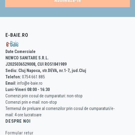
Aboneaza-te
E-BAIE.RO
Date Comerciale
NEWCO SANITARE S.R.L.
J2025036529008, CUI RO51841989
Sediu: Cluj Napoca, str.DEVA, nr.1-7, jud.Cluj
Telefon:
0754 661 885
Email
: info@e-baie.ro
Luni-Vineri 08:00 - 16:30
Comenzi prin cosul de cumparaturi: non-stop
Comenzi prin e-mail: non-stop
Termenul de preluare al comenzilor prin cosul de cumparaturi/e-
mail: 4 ore lucratoare
DESPRE NOI
Formular retur