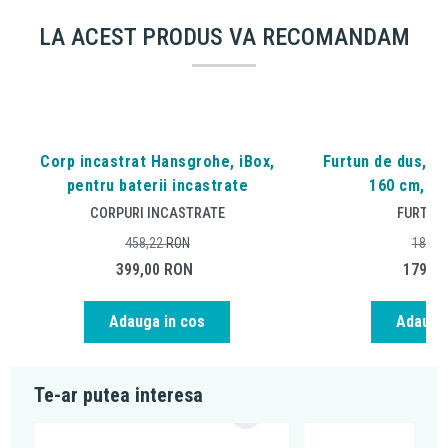
LA ACEST PRODUS VA RECOMANDAM
Corp incastrat Hansgrohe, iBox,
Furtun de dus, Ha
pentru baterii incastrate
160 cm, br
CORPURI INCASTRATE
FURTUNU
458,22
RON
188,2
399,00
RON
179,0
Adauga in cos
Adauga 
Te-ar putea interesa