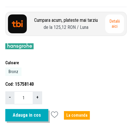
Cumpara acum, plateste mai tarziu
Detalii
aici
de la
125,12 RON
/ Luna
Culoare
Bronz
Cod
15758140
−
+
Adauga in cos
La comanda