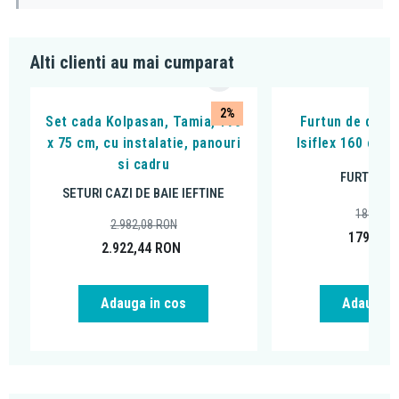
Alti clienti au mai cumparat
2%
Set cada Kolpasan, Tamia, 170
Furtun de dus,
x 75 cm, cu instalatie, panouri
Isiflex 160 cm, 
si cadru
FURTUNUR
SETURI CAZI DE BAIE IEFTINE
188,20
2.982,08
RON
179,00
2.922,44
RON
Adauga in cos
Adauga i