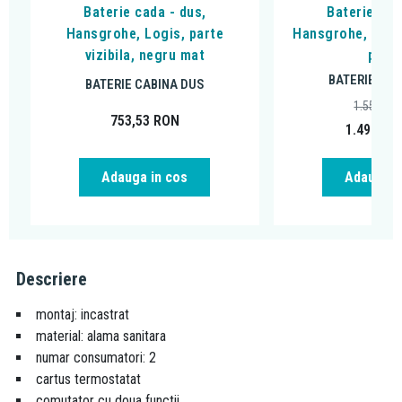
Baterie cada - dus,
Baterie cad
Hansgrohe, Logis, parte
Hansgrohe, DuoT
vizibila, negru mat
peria
BATERIE CAB
BATERIE CABINA DUS
1.556,14
753,53
RON
1.498,95
Adauga in cos
Adauga i
Descriere
montaj: incastrat
material: alama sanitara
numar consumatori: 2
cartus termostatat
comutator cu doua functii