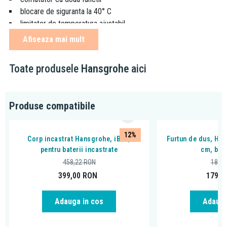
blocare de siguranta la 40° C
limitator de temperatura ajustabil
presiunea minima de operare: 1 bar
Afiseaza mai mult
presiunea maxima de operare: 10 bar
culoare: bronz periat
Toate produsele
Hansgrohe
aici
se utilizeaza obligatoriu cu corpul incastrat Hansgrohe, iBox
(cod produs: 01800180)
Produse compatibile
12%
Corp incastrat Hansgrohe, iBox,
Furtun de dus, Han
pentru baterii incastrate
cm, bro
458,22
RON
188,
399,00
RON
179,0
Adauga in cos
Adauga