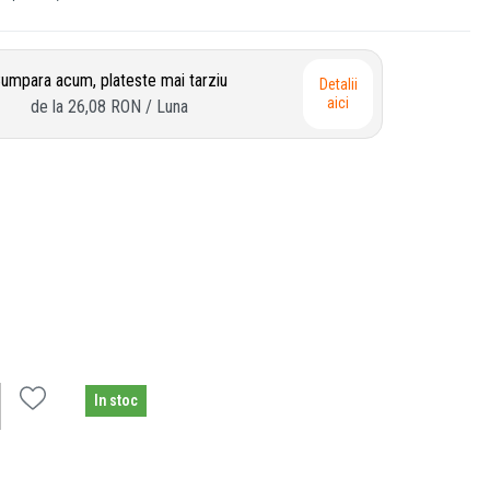
umpara acum, plateste mai tarziu
Detalii
aici
de la
26,08 RON
/ Luna
In stoc