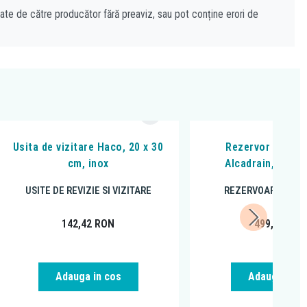
cate de către producător fără preaviz, sau pot conține erori de
Usita de vizitare Haco, 20 x 30
Rezervor wc inc
cm, inox
Alcadrain, Sadr
USITE DE REVIZIE SI VIZITARE
REZERVOARE INCA
142,42
RON
499,00
RO
Adauga in cos
Adauga in c