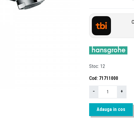
C
Stoc
12
Cod
71711000
−
+
Adauga in cos