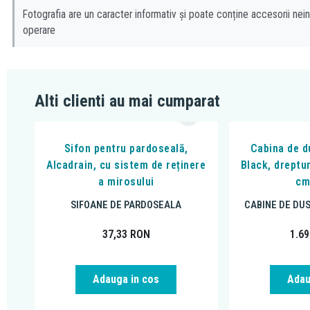
Fotografia are un caracter informativ și poate conține accesorii nein
operare
Alti clienti au mai cumparat
Sifon pentru pardoseală,
Cabina de du
Alcadrain, cu sistem de reținere
Black, dreptu
a mirosului
cm
SIFOANE DE PARDOSEALA
CABINE DE DU
37,33
RON
1.6
Adauga in cos
Adau