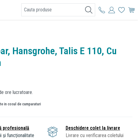
I
oar, Hansgrohe, Talis E 110, Cu
m
de ore lucratoare.
ate in cosul de cumparaturi
ă profesională
Deschidere colet la livrare
i și funcționalitate
Livrare cu verificarea coletului