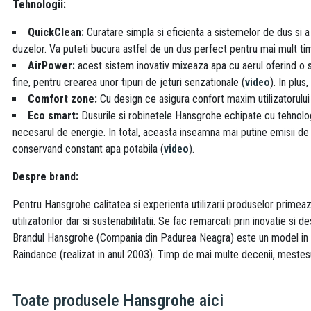
Tehnologii:
QuickClean:
Curatare simpla si eficienta a sistemelor de dus si a 
duzelor. Va puteti bucura astfel de un dus perfect pentru mai mult timp
AirPower:
acest sistem inovativ mixeaza apa cu aerul oferind o se
fine, pentru crearea unor tipuri de jeturi senzationale (
video
). In plus
Comfort zone:
Cu design ce asigura confort maxim utilizatorului p
Eco smart:
Dusurile si robinetele Hansgrohe echipate cu tehnol
necesarul de energie. In total, aceasta inseamna mai putine emisii de 
conservand constant apa potabila (
video
).
Despre brand:
Pentru Hansgrohe calitatea si experienta utilizarii produselor primeaz
utilizatorilor dar si sustenabilitatii. Se fac remarcati prin inovatie si de
Brandul Hansgrohe (Compania din Padurea Neagra) este un model in dome
Raindance (realizat in anul 2003). Timp de mai multe decenii, mestesug
Toate produsele
Hansgrohe
aici