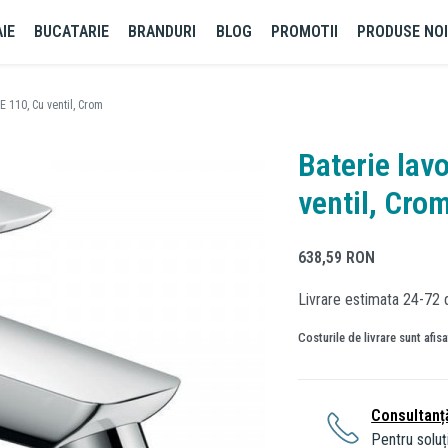
IE
BUCATARIE
BRANDURI
BLOG
PROMOTII
PRODUSE NO
E 110, Cu ventil, Crom
Baterie lav
ventil, Cro
638,59
RON
Livrare estimata 24-72 
Costurile de livrare sunt afis
Consultanț
Pentru soluți