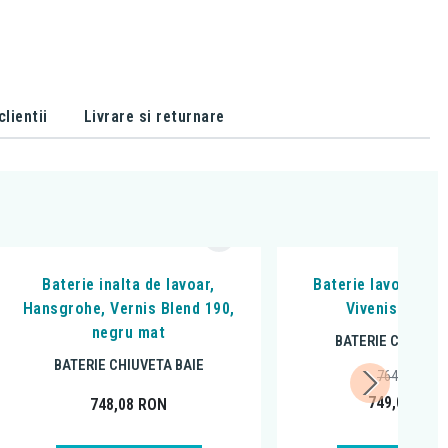
lientii
Livrare si returnare
Baterie inalta de lavoar,
Baterie lavoar, Ha
Hansgrohe, Vernis Blend 190,
Vivenis 110, 
negru mat
BATERIE CHIUVET
BATERIE CHIUVETA BAIE
764,85
RON
749,00
RON
748,08
RON