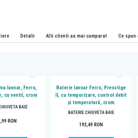
iere
Detalii
Alti clienti au mai cumparat
Ce spun c
iva lavoar, Ferro,
Baterie lavoar Ferro, Presstige
, cu ventil, crom
II, cu temporizare, control debit
și temperatură, crom
CHIUVETA BAIE
BATERIE CHIUVETA BAIE
1,99
RON
193,49
RON