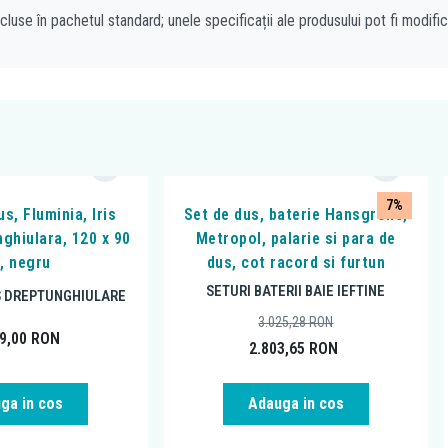
cluse în pachetul standard; unele specificații ale produsului pot fi modifi
7%
s, Fluminia, Iris
Set de dus, baterie Hansgrohe,
nghiulara, 120 x 90
Metropol, palarie si para de
, negru
dus, cot racord si furtun
SETURI BATERII BAIE IEFTINE
S DREPTUNGHIULARE
3.025,28
RON
99,00
RON
2.803,65
RON
ga in cos
Adauga in cos