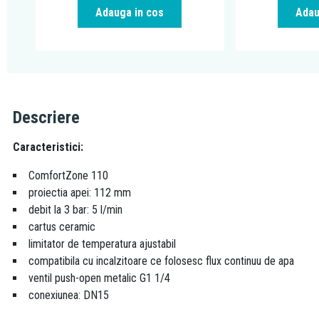
Adauga in cos
Adau
Descriere
Caracteristici:
ComfortZone 110
proiectia apei: 112 mm
debit la 3 bar: 5 l/min
cartus ceramic
limitator de temperatura ajustabil
compatibila cu incalzitoare ce folosesc flux continuu de apa
ventil push-open metalic G1 1/4
conexiunea: DN15