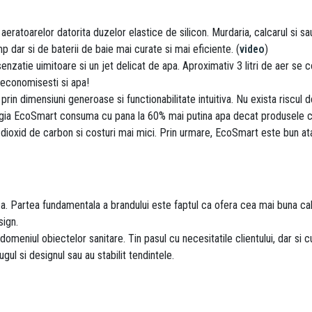
aeratoarelor datorita duzelor elastice de silicon. Murdaria, calcarul si s
 dar si de baterii de baie mai curate si mai eficiente. (
video
)
nzatie uimitoare si un jet delicat de apa. Aproximativ 3 litri de aer se c
, economisesti si apa!
rin dimensiuni generoase si functionabilitate intuitiva. Nu exista riscul d
ogia EcoSmart consuma cu pana la 60% mai putina apa decat produsele c
dioxid de carbon si costuri mai mici. Prin urmare, EcoSmart este bun ata
a. Partea fundamentala a brandului este faptul ca ofera cea mai buna calit
sign.
niul obiectelor sanitare. Tin pasul cu necesitatile clientului, dar si c
ul si designul sau au stabilit tendintele.