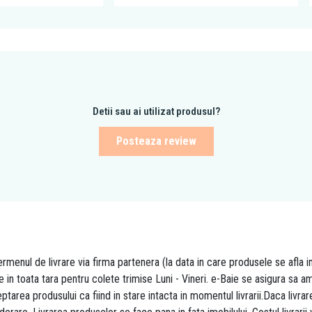
Detii sau ai utilizat produsul?
Posteaza review
rmenul de livrare via firma partenera (la data in care produsele se afla i
re in toata tara pentru colete trimise Luni - Vineri. e-Baie se asigura sa
area produsului ca fiind in stare intacta in momentul livrarii.Daca livr