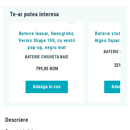
Te-ar putea interesa
Baterie lavoar, Hansgrohe,
Baterie stativa l
Vernis Shape 100, cu ventil
Algeo Square, cu
pop-up, negru mat
BATERIE CHIU
BATERIE CHIUVETA BAIE
251,99
799,05
RON
Adauga in cos
Adauga i
Descriere