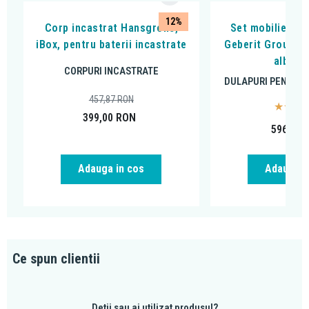
12%
Corp incastrat Hansgrohe,
Set mobilier si 
iBox, pentru baterii incastrate
Geberit Group, R
alb luc
CORPURI INCASTRATE
DULAPURI PENTRU 
457,87
RON
399,00
RON
596,73
Adauga i
Adauga in cos
Ce spun clientii
Detii sau ai utilizat produsul?