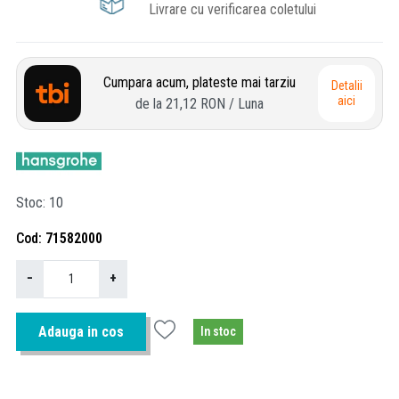
Livrare cu verificarea coletului
Cumpara acum, plateste mai tarziu
Detalii
aici
de la
21,12 RON
/ Luna
Stoc
10
Cod
71582000
−
+
Adauga in cos
In stoc