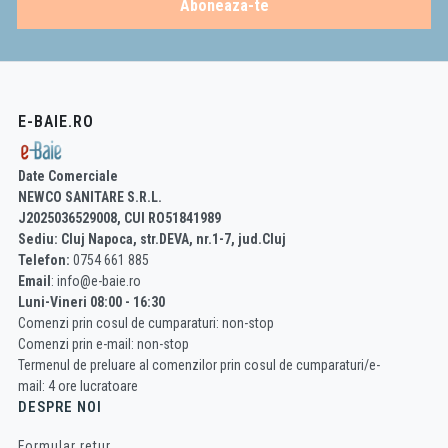
Aboneaza-te
E-BAIE.RO
Date Comerciale
NEWCO SANITARE S.R.L.
J2025036529008, CUI RO51841989
Sediu: Cluj Napoca, str.DEVA, nr.1-7, jud.Cluj
Telefon:
0754 661 885
Email
: info@e-baie.ro
Luni-Vineri 08:00 - 16:30
Comenzi prin cosul de cumparaturi: non-stop
Comenzi prin e-mail: non-stop
Termenul de preluare al comenzilor prin cosul de cumparaturi/e-
mail: 4 ore lucratoare
DESPRE NOI
Formular retur