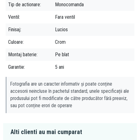
(
video
). In plus, economisesti si apa!
Tip de actionare
Monocomanda
Comfort zone:
cu design ce asigura confort maxim utilizatorului
Ventil
Fara ventil
prin dimensiuni generoase si functionabilitate intuitiva. Nu exista
riscul de a va stropi. (
video
)
Finisaj
Lucios
Eco smart:
dusurile si robinetele Hansgrohe echipate cu
tehnologia EcoSmart consuma cu pana la 60% mai putina apa
Culoare
Crom
decat produsele conventionale. Mai mult, consumul mai scazut de
Montaj baterie
Pe blat
apa calda reduce necesarul de energie. In total, aceasta inseamna
mai putine emisii de dioxid de carbon si costuri mai mici. Prin
Garantie
5 ani
urmare, EcoSmart este bun atat pentru mediu cat si pentru
portofel. Limiteaza debitul, astfel conservand constant apa
Fotografia are un caracter informativ și poate conține
potabila. (
video
)
accesorii neincluse în pachetul standard; unele specificații ale
produsului pot fi modificate de către producător fără preaviz,
sau pot conține erori de operare
Alti clienti au mai cumparat