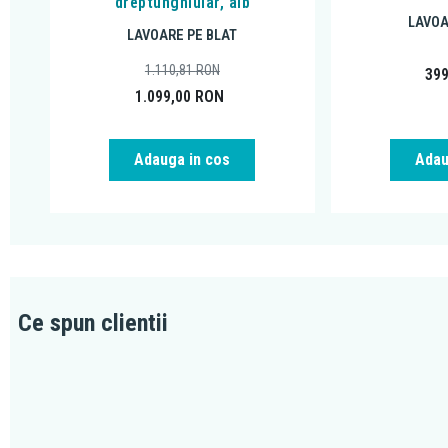
dreptunghiular, alb
LAVOA
LAVOARE PE BLAT
1.110,81
RON
39
1.099,00
RON
Adauga in cos
Adau
Ce spun clientii