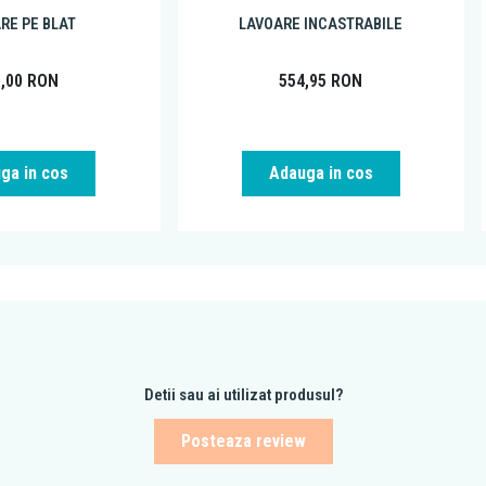
RE PE BLAT
LAVOARE INCASTRABILE
9,00
RON
554,95
RON
ga in cos
Adauga in cos
Detii sau ai utilizat produsul?
Posteaza review