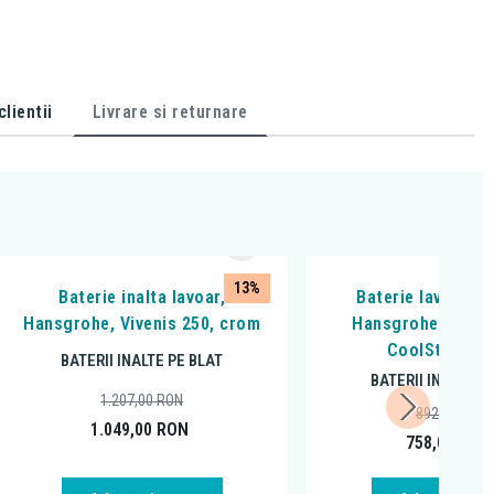
lientii
Livrare si returnare
13%
Baterie inalta lavoar,
Baterie lavoar cu 
Hansgrohe, Vivenis 250, crom
Hansgrohe, Rebris
CoolStart, c
BATERII INALTE PE BLAT
BATERII INALTE P
1.207,00
RON
892,92
RON
1.049,00
RON
758,00
RON