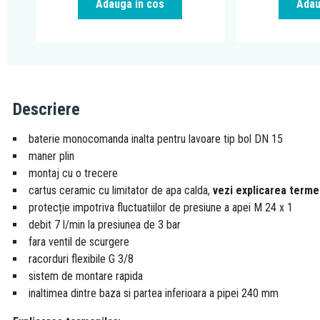
Adauga in cos
Adau
Descriere
baterie monocomanda inalta pentru lavoare tip bol DN 15
maner plin
montaj cu o trecere
cartus ceramic cu limitator de apa calda,
vezi explicarea terme
protecție impotriva fluctuatiilor de presiune a apei M 24 x 1
debit 7 l/min la presiunea de 3 bar
fara ventil de scurgere
racorduri flexibile G 3/8
sistem de montare rapida
inaltimea dintre baza si partea inferioara a pipei 240 mm