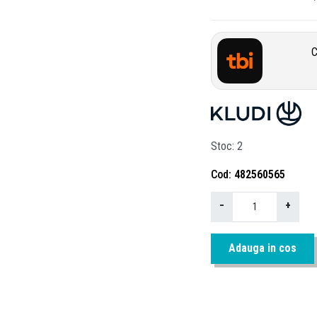
C
Stoc
2
Cod
482560565
−
+
Adauga in cos