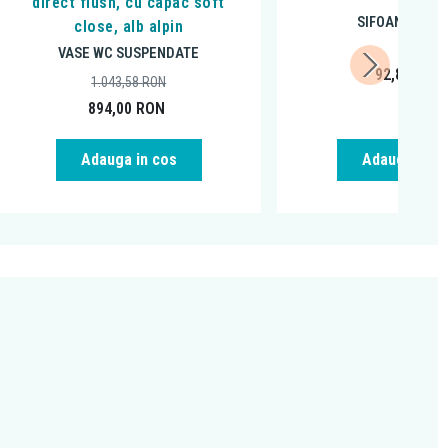
direct flush, cu capac soft
SIFOANE LAVO
close, alb alpin
VASE WC SUSPENDATE
92,82
RON
1.043,58
RON
894,00
RON
Adauga in cos
Adauga in c