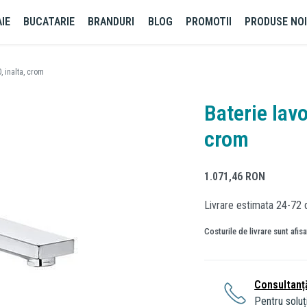
IE
BUCATARIE
BRANDURI
BLOG
PROMOTII
PRODUSE NO
, inalta, crom
Baterie lavo
crom
1.071,46
RON
Livrare estimata 24-72 
Costurile de livrare sunt afis
Consultanț
Pentru soluți