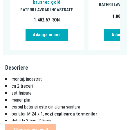
brushed gold
BATERII LAVOAR
BATERII LAVOAR INCASTRATE
1.007,05
1.402,67
RON
Adauga in cos
Adauga i
Descriere
montaj: incastrat
cu 2 treceri
set finisare
maner plin
corpul bateriei este din alama sanitara
perlator M 24 x 1,
vezi explicarea termenilor
debit la 3 bari: 7 l/min
pipa: 230 mm
Afiseaza mai mult