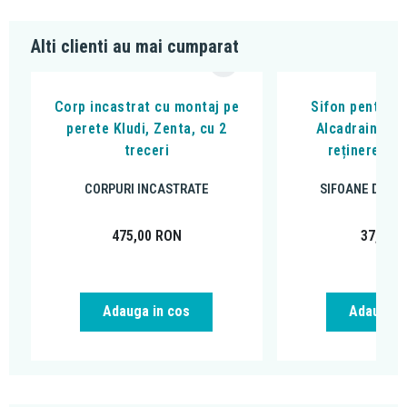
Alti clienti au mai cumparat
Corp incastrat cu montaj pe
Sifon pentru p
perete Kludi, Zenta, cu 2
Alcadrain, cu
treceri
reținere a m
CORPURI INCASTRATE
SIFOANE DE P
475,00
RON
37,33
R
Adauga in cos
Adauga i