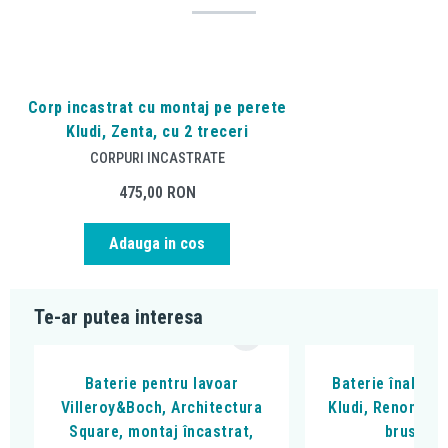
Corp incastrat cu montaj pe perete
Kludi, Zenta, cu 2 treceri
CORPURI INCASTRATE
475,00
RON
Adauga in cos
Te-ar putea interesa
Baterie pentru lavoar
Baterie înaltă p
Villeroy&Boch, Architectura
Kludi, Renon 240,
Square, montaj încastrat,
brushed 