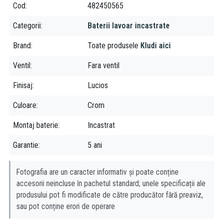
baterii de lux pentru baie si baterii bucatarie, sisteme de dus si
Cod
482450565
accesorii pentru baie pentru orice tip de buget.
Categorii
Baterii lavoar incastrate
Brand
Toate produsele
Kludi aici
Ventil
Fara ventil
Finisaj
Lucios
Culoare
Crom
Montaj baterie
Incastrat
Garantie
5 ani
Fotografia are un caracter informativ și poate conține
accesorii neincluse în pachetul standard; unele specificații ale
produsului pot fi modificate de către producător fără preaviz,
sau pot conține erori de operare