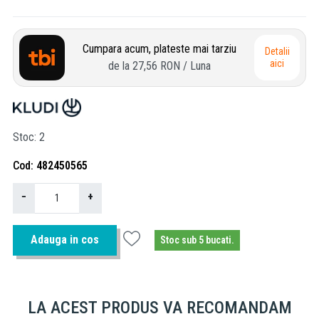
Cumpara acum, plateste mai tarziu
Detalii
aici
de la
27,56 RON
/ Luna
Stoc
2
Cod
482450565
−
+
Adauga in cos
Stoc sub 5 bucati.
LA ACEST PRODUS VA RECOMANDAM