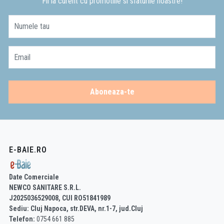
Fii la curent cu promotiile si sfaturile noastre!
Numele tau
Email
Aboneaza-te
E-BAIE.RO
Date Comerciale
NEWCO SANITARE S.R.L.
J2025036529008, CUI RO51841989
Sediu: Cluj Napoca, str.DEVA, nr.1-7, jud.Cluj
Telefon:
0754 661 885