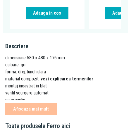
Adauga in cos
Adauga i
Descriere
dimensiune 580 x 480 x 176 mm
culoare: gri
forma: dreptunghiulara
material compozit,
vezi explicarea termenilor
montaj incastrat in blat
ventil scurgere automat
cu preaplin
sifon cu racord pentru masina de spalat inclus
Afiseaza mai mult
15 ani garantie pentru chiuveta
2 ani garantie pentru ventil si sifon
Toate produsele
Ferro
aici