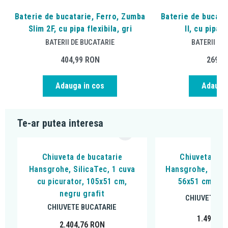
Baterie de bucatarie, Ferro, Zumba
Baterie de bucata
Slim 2F, cu pipa flexibila, gri
II, cu pipa f
BATERII DE BUCATARIE
BATERII DE
404,99
RON
269,9
Adauga in cos
Adauga 
Te-ar putea interesa
Chiuveta de bucatarie
Chiuveta de 
Hansgrohe, SilicaTec, 1 cuva
Hansgrohe, Silic
cu picurator, 105x51 cm,
56x51 cm, neg
negru grafit
CHIUVETE BU
CHIUVETE BUCATARIE
1.497,88
2.404,76
RON