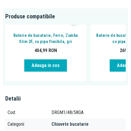
Nota!
a se asigura in momentul decupajului in blat un spatiu suficient
Produse compatibile
intre perete si lavoar, pentru ca montarea bateriei si a chiuvetei sa
se poate efectua atat tehnic cat si estetic
Baterie de bucatarie, Ferro, Zumba
Baterie de bucatar
Explicarea termenilor:
Slim 2F, cu pipa flexibila, gri
cu pipa fl
404,99
RON
269,
Compozitul
este format prin mixarea mai multor materiale, de
obicei cuart sau granit, acrilic sau poliester. Chiuvetele din
compozit de granit sunt rezistente la crapaturi si ciobiri, precum
Adauga in cos
Adauga
și la pete și zgarieturi
Despre brand:
Ferro este una dintre cele mai puternice companii producatoare
Detalii
de accesorii tehnico-sanitare, armaturi si sisteme de incalzire din
sud-estul Europei. Fiind prezenta pe piata de mai bine de 20 de
Cod
DRGM1/48/58GA
ani, grupul Ferro isi asigura locul prin faptul ca produsele lor
vizeaza o calitate excelenta, la preturi accesibile tuturor.
Categorii
Chiuvete bucatarie