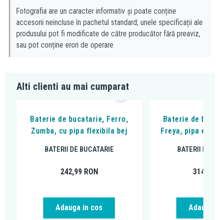
Fotografia are un caracter informativ și poate conține
accesorii neincluse în pachetul standard; unele specificații ale
produsului pot fi modificate de către producător fără preaviz,
sau pot conține erori de operare
Alti clienti au mai cumparat
Baterie de bucatarie, Ferro,
Baterie de bucat
Zumba, cu pipa flexibila bej
Freya, pipa extra
BATERII DE BUCATARIE
BATERII DE B
242,99
RON
314,99
Adauga in cos
Adauga i