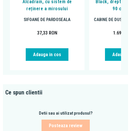
Alcadrain, cu sistem de
Black, dreptungh
reținere a mirosului
90 cm, n
SIFOANE DE PARDOSEALA
CABINE DE DUS DR
37,33
RON
1.699,00
Adauga in cos
Adauga i
Ce spun clientii
Detii sau ai utilizat produsul?
Posteaza review