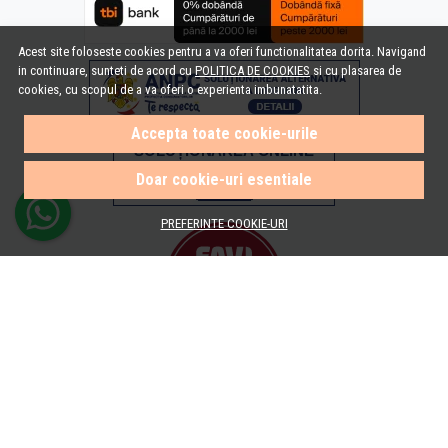
Acest site foloseste cookies pentru a va oferi functionalitatea dorita. Navigand
in continuare, sunteti de acord cu
POLITICA DE COOKIES
si cu plasarea de
cookies, cu scopul de a va oferi o experienta imbunatatita.
Accepta toate cookie-urile
Doar cookie-uri esentiale
PREFERINTE COOKIE-URI
© e-Baie.ro 2026
Magazin online creat cu MerchantPro