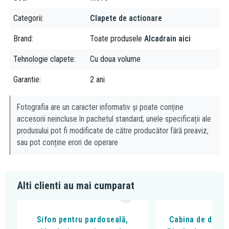
Ai incredere in calitatea produselor de pe e-Baie!
Categorii
Clapete de actionare
Brand
Toate produsele
Alcadrain aici
Tehnologie clapete
Cu doua volume
Garantie
2 ani
Fotografia are un caracter informativ și poate conține
accesorii neincluse în pachetul standard; unele specificații ale
produsului pot fi modificate de către producător fără preaviz,
sau pot conține erori de operare
Alti clienti au mai cumparat
Sifon pentru pardoseală,
Cabina de dus, F