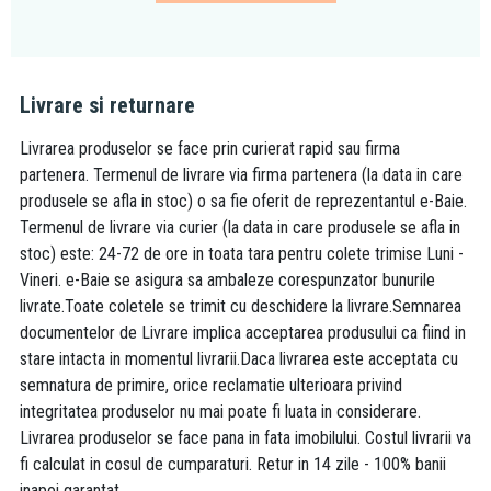
Livrare si returnare
Livrarea produselor se face prin curierat rapid sau firma
partenera. Termenul de livrare via firma partenera (la data in care
produsele se afla in stoc) o sa fie oferit de reprezentantul e-Baie.
Termenul de livrare via curier (la data in care produsele se afla in
stoc) este: 24-72 de ore in toata tara pentru colete trimise Luni -
Vineri. e-Baie se asigura sa ambaleze corespunzator bunurile
livrate.Toate coletele se trimit cu deschidere la livrare.Semnarea
documentelor de Livrare implica acceptarea produsului ca fiind in
stare intacta in momentul livrarii.Daca livrarea este acceptata cu
semnatura de primire, orice reclamatie ulterioara privind
integritatea produselor nu mai poate fi luata in considerare.
Livrarea produselor se face pana in fata imobilului. Costul livrarii va
fi calculat in cosul de cumparaturi. Retur in 14 zile - 100% banii
inapoi garantat