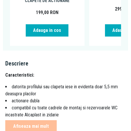
CLAPETE DE ACTIONARE
299,00
199,00
RON
Adauga in cos
Adauga i
Descriere
Caracteristici:
datorita profilului sau clapeta iese in evidenta doar 5,5 mm
deasupra placilor
actionare dubla
compatibil cu toate cadrele de montaj si rezervoarele WC
incastrate Alcaplast in zidarie
material: plastic
Afiseaza mai mult
dimensiuni: 250x170x36 mm