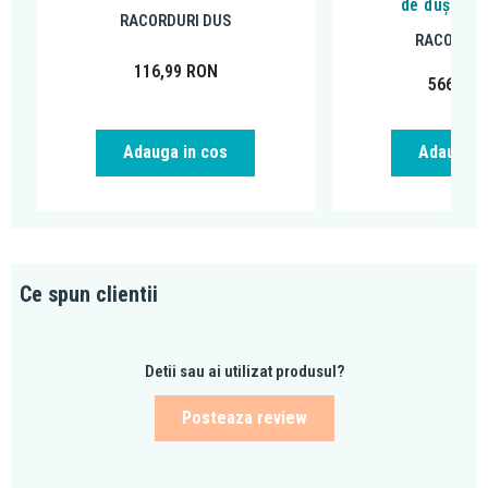
de duș, ne
RACORDURI DUS
RACORDUR
116,99
RON
566,97
Adauga in cos
Adauga i
Ce spun clientii
Detii sau ai utilizat produsul?
Posteaza review