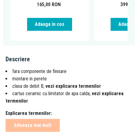
165,00
RON
399,00
Adauga in cos
Adauga i
Descriere
fara componente de finisare
montare in perete
clasa de debit B,
vezi explicarea termenilor
cartus ceramic cu limitator de apa calda,
vezi explicarea
termenilor
Explicarea termenilor:
Afiseaza mai mult
clase de debit:
Z ≤ 9,0 l/min