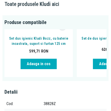
Toate produsele
Kludi
aici
A ≤ 15,0 l/min
S ≤ 20,0 l/min
B ≤ 25,0 l/min
Produse compatibile
C ≤ 30,0 l/min
D ≤ 38,0 l/min
Set dus igienic Kludi Bozz, cu baterie
Set de dus igienic
debit maxim la presiunea de 3 bari
incastrata, suport si furtun 125 cm
cartus ceramic cu limitator de apa calda:
previne oparirea prin
626,
599,71
RON
posibilitatea limitarii temperaturii la 38° C
Adauga
Adauga in cos
Detalii
Cod
38828Z