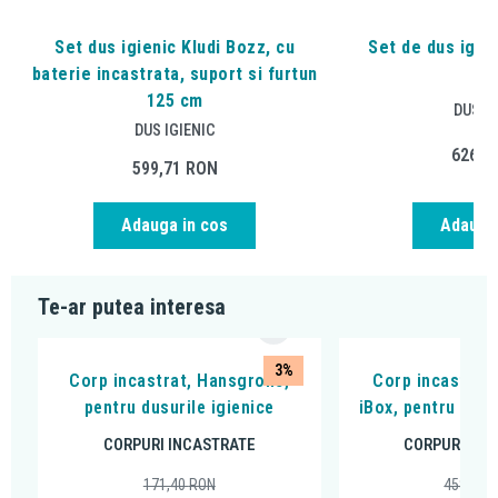
Set dus igienic Kludi Bozz, cu
Set de dus igien
baterie incastrata, suport si furtun
cr
125 cm
DUS IG
DUS IGIENIC
626,9
599,71
RON
Adauga in cos
Adauga 
Te-ar putea interesa
3%
Corp incastrat, Hansgrohe,
Corp incastrat
pentru dusurile igienice
iBox, pentru bate
CORPURI INCASTRATE
CORPURI INC
171,40
RON
458,22