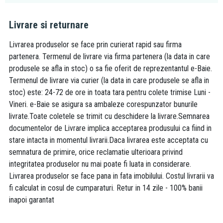
Livrare si returnare
Livrarea produselor se face prin curierat rapid sau firma
partenera. Termenul de livrare via firma partenera (la data in care
produsele se afla in stoc) o sa fie oferit de reprezentantul e-Baie.
Termenul de livrare via curier (la data in care produsele se afla in
stoc) este: 24-72 de ore in toata tara pentru colete trimise Luni -
Vineri. e-Baie se asigura sa ambaleze corespunzator bunurile
livrate.Toate coletele se trimit cu deschidere la livrare.Semnarea
documentelor de Livrare implica acceptarea produsului ca fiind in
stare intacta in momentul livrarii.Daca livrarea este acceptata cu
semnatura de primire, orice reclamatie ulterioara privind
integritatea produselor nu mai poate fi luata in considerare.
Livrarea produselor se face pana in fata imobilului. Costul livrarii va
fi calculat in cosul de cumparaturi. Retur in 14 zile - 100% banii
inapoi garantat