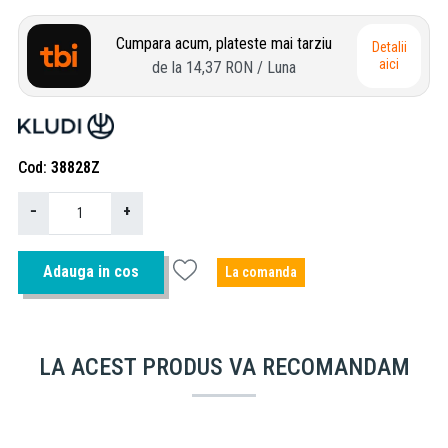
Cumpara acum, plateste mai tarziu
Detalii
aici
de la
14,37 RON
/ Luna
Cod
38828Z
−
+
Adauga in cos
La comanda
LA ACEST PRODUS VA RECOMANDAM