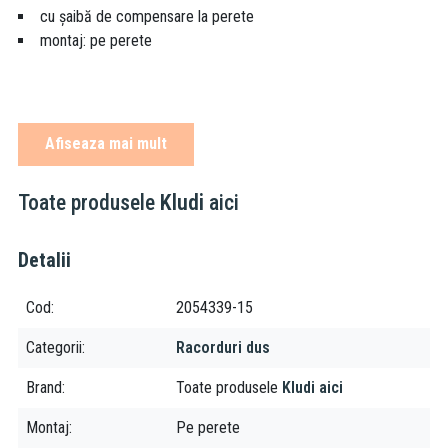
cu şaibă de compensare la perete
montaj: pe perete
Cot racord Kludi Nova Fonte Puristic, negru mat, este o piesă
Afiseaza mai mult
esențială pentru sistemele de duș încastrate din seria Nova Fonte
Puristic. Cot racordul este realizat din alama sanitară. Este
necesar pentru conectarea furtunului de duș la bateria de duș.
Toate produsele
Kludi
aici
Avantaje:
Detalii
Design minimalist și elegant
Fabricat din alama sanitară, rezistentă
Cod
2054339-15
Protectie impotriva fluctuatiilor de presiune a apei
Categorii
Racorduri dus
Brand
Toate produsele
Kludi aici
Montaj
Pe perete