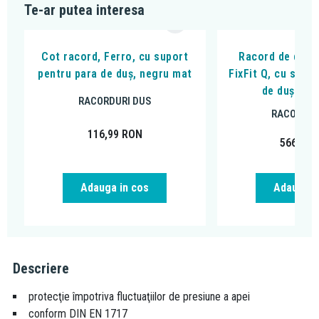
Te-ar putea interesa
Cot racord, Ferro, cu suport
Racord de duș,
pentru para de duș, negru mat
FixFit Q, cu supo
de duș, ne
RACORDURI DUS
RACORDUR
116,99
RON
566,26
Adauga in cos
Adauga i
Descriere
protecţie împotriva fluctuaţiilor de presiune a apei
conform DIN EN 1717