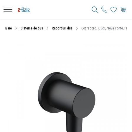
Baie
Sisteme de dus
Racorduri dus
Cot racord, Kludi, Nova Fonte, Puris