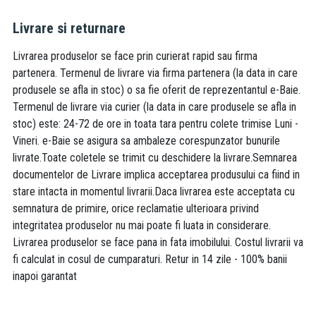
Livrare si returnare
Livrarea produselor se face prin curierat rapid sau firma
partenera. Termenul de livrare via firma partenera (la data in care
produsele se afla in stoc) o sa fie oferit de reprezentantul e-Baie.
Termenul de livrare via curier (la data in care produsele se afla in
stoc) este: 24-72 de ore in toata tara pentru colete trimise Luni -
Vineri. e-Baie se asigura sa ambaleze corespunzator bunurile
livrate.Toate coletele se trimit cu deschidere la livrare.Semnarea
documentelor de Livrare implica acceptarea produsului ca fiind in
stare intacta in momentul livrarii.Daca livrarea este acceptata cu
semnatura de primire, orice reclamatie ulterioara privind
integritatea produselor nu mai poate fi luata in considerare.
Livrarea produselor se face pana in fata imobilului. Costul livrarii va
fi calculat in cosul de cumparaturi. Retur in 14 zile - 100% banii
inapoi garantat