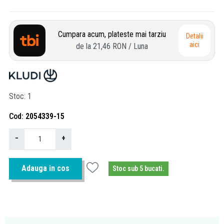
Cumpara acum, plateste mai tarziu
Detalii
aici
de la
21,46 RON
/ Luna
Stoc
1
Cod
2054339-15
−
+
Adauga in cos
Stoc sub 5 bucati.