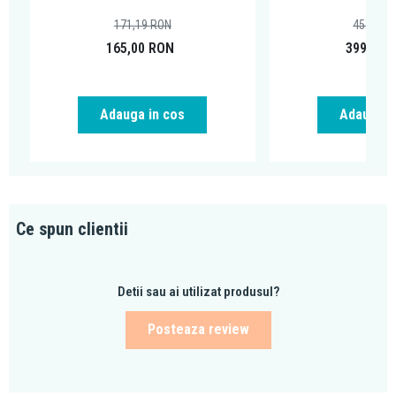
171,19
RON
457,66
165,00
RON
399,00
Adauga in cos
Adauga i
Ce spun clientii
Detii sau ai utilizat produsul?
Posteaza review