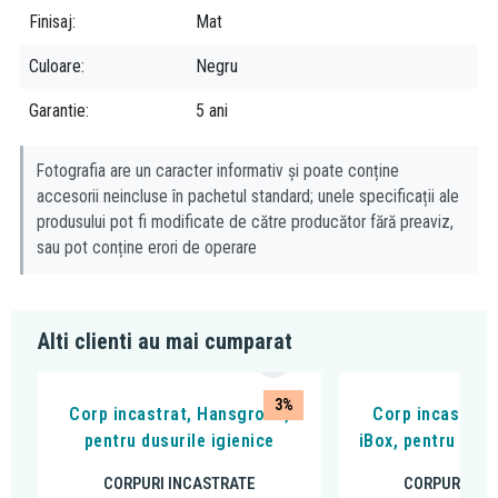
Finisaj
Mat
Culoare
Negru
Garantie
5 ani
Fotografia are un caracter informativ și poate conține
accesorii neincluse în pachetul standard; unele specificații ale
produsului pot fi modificate de către producător fără preaviz,
sau pot conține erori de operare
Alti clienti au mai cumparat
3%
Corp incastrat, Hansgrohe,
Corp incastrat
pentru dusurile igienice
iBox, pentru bate
CORPURI INCASTRATE
CORPURI INC