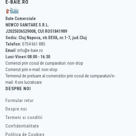
E-BAIE.RO
Date Comerciale
NEWCO SANITARE S.R.L.
J2025036529008, CUI RO51841989
Sediu: Cluj Napoca, str.DEVA, nr.1-7, jud.Cluj
Telefon:
0754 661 885
Email
: info@e-baie.ro
Luni-Vineri 08:00 - 16:30
Comenzi prin cosul de cumparaturi: non-stop
Comenzi prin e-mail: non-stop
Termenul de preluare al comenzilor prin cosul de cumparaturi/e-
mail: 4 ore lucratoare
DESPRE NOI
Formular retur
Despre noi
Termeni si conditii
Confidentialitate
Politica de Cookies