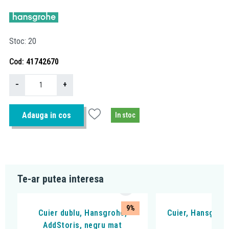
Stoc
20
Cod
41742670
−
+
Adauga in cos
In stoc
Te-ar putea interesa
9%
Cuier dublu, Hansgrohe,
Cuier, Hansgrohe
AddStoris, negru mat
cro