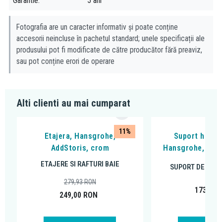
Garantie
5 ani
Fotografia are un caracter informativ și poate conține
accesorii neincluse în pachetul standard; unele specificații ale
produsului pot fi modificate de către producător fără preaviz,
sau pot conține erori de operare
Alti clienti au mai cumparat
11%
Etajera, Hansgrohe,
Suport hartie
AddStoris, crom
Hansgrohe, AddS
ETAJERE SI RAFTURI BAIE
SUPORT DE HÂRT
279,93
RON
173,17
249,00
RON