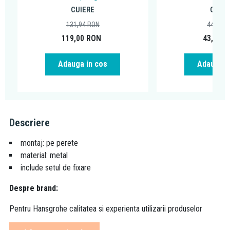
CUIERE
CUIER
131,94
RON
44,91
R
119,00
RON
43,00
R
Adauga in cos
Adauga i
Descriere
montaj: pe perete
material: metal
include setul de fixare
Despre brand:
Pentru Hansgrohe calitatea si experienta utilizarii produselor
primeaza. Partea fundamentala a brandului este faptul ca ofera