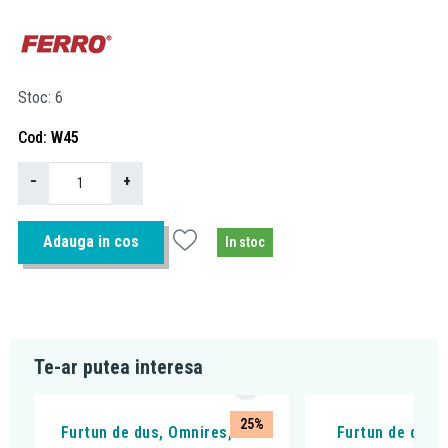
Stoc
6
Cod
W45
−
+
Adauga in cos
In stoc
Te-ar putea interesa
25%
Furtun de dus, Omnires, 200
Furtun de dus,