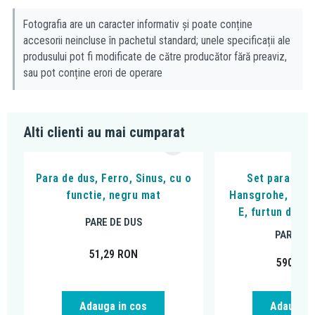
Fotografia are un caracter informativ și poate conține
accesorii neincluse în pachetul standard; unele specificații ale
produsului pot fi modificate de către producător fără preaviz,
sau pot conține erori de operare
Alti clienti au mai cumparat
Para de dus, Ferro, Sinus, cu o
Set para si s
functie, negru mat
Hansgrohe, Rain
E, furtun de 1
PARE DE DUS
PARE DE
51,29
RON
590,32
Adauga in cos
Adauga i