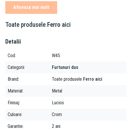
Ferro este una dintre cele mai puternice companii producatoare
Afiseaza mai mult
de accesorii tehnico-sanitare, armaturi si sisteme de incalzire din
sud-estul Europei. Fiind prezenta pe piata de mai bine de 20 de
ani, grupul Ferro isi asigura locul prin faptul ca produsele lor
Toate produsele
Ferro
aici
vizeaza o calitate excelenta, la preturi accesibile tuturor.
Detalii
Cod
W45
Categorii
Furtunuri dus
Brand
Toate produsele
Ferro aici
Material
Metal
Finisaj
Lucios
Culoare
Crom
Garantie
2 ani