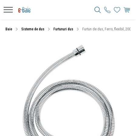
Baie
Sisteme de dus
Furtunuri dus
Furtun de dus, Ferro, flexibil, 200 c