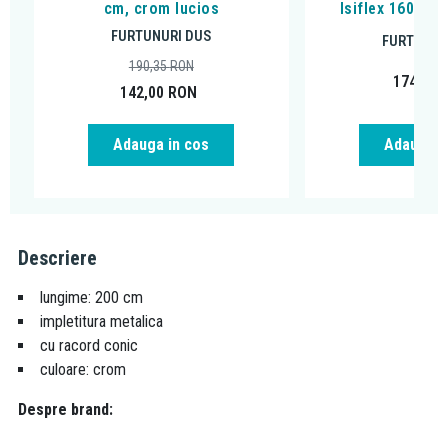
cm, crom lucios
Isiflex 160 cm
FURTUNURI DUS
FURTUNUR
190,35
RON
174,88
142,00
RON
Adauga in cos
Adauga i
Descriere
lungime: 200 cm
impletitura metalica
cu racord conic
culoare: crom
Despre brand: