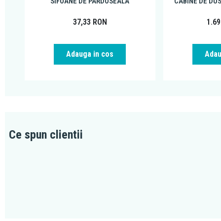
SIFOANE DE PARDOSEALA
CABINE DE DU
37,33
RON
1.6
Adauga in cos
Adau
Ce spun clientii