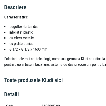
Descriere
Caracteristici:
Logoflex-furtun dus
infoliat in plastic
cu efect metalic
cu piulite conice
G 1/2 x G 1/2 x 1600 mm
Folosind cele mai noi tehnologii, compania germana Kludi se ridica la 
pentru baie si baterii bucatarie, sisteme de dus si accesorii pentru ba
Toate produsele
Kludi
aici
Detalii