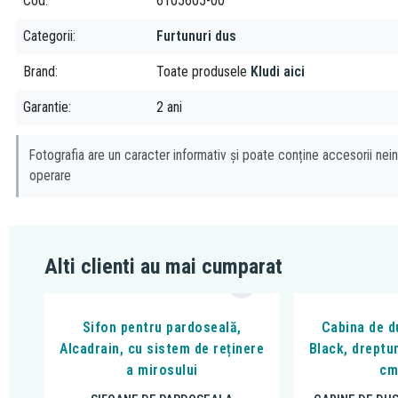
Cod
6105605-00
Categorii
Furtunuri dus
Brand
Toate produsele
Kludi aici
Garantie
2 ani
Fotografia are un caracter informativ și poate conține accesorii nein
operare
Alti clienti au mai cumparat
Sifon pentru pardoseală,
Cabina de du
Alcadrain, cu sistem de reținere
Black, dreptu
a mirosului
cm