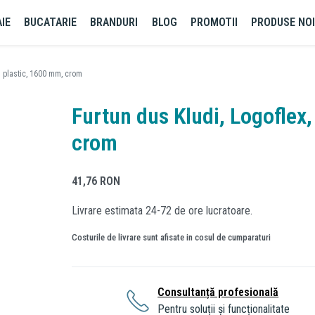
IE
BUCATARIE
BRANDURI
BLOG
PROMOTII
PRODUSE NO
in plastic, 1600 mm, crom
Furtun dus Kludi, Logoflex,
crom
41,76
RON
Livrare estimata 24-72 de ore lucratoare.
Costurile de livrare sunt afisate in cosul de cumparaturi
Consultanță profesională
Pentru soluții și funcționalitate