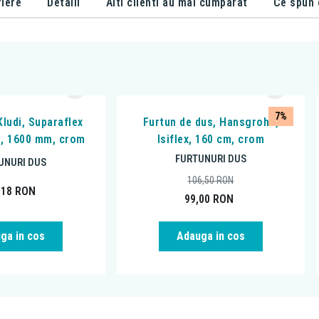
iere
Detalii
Alti clienti au mai cumparat
Ce spun c
7%
Kludi, Suparaflex
Furtun de dus, Hansgrohe,
15, 1600 mm, crom
Isiflex, 160 cm, crom
FURTUNURI DUS
UNURI DUS
106,50
RON
,18
RON
99,00
RON
ga in cos
Adauga in cos