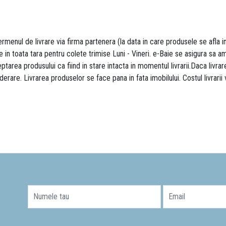
rmenul de livrare via firma partenera (la data in care produsele se afla i
re in toata tara pentru colete trimise Luni - Vineri. e-Baie se asigura sa
area produsului ca fiind in stare intacta in momentul livrarii.Daca livr
derare. Livrarea produselor se face pana in fata imobilului. Costul livrarii
Numele tau
Email