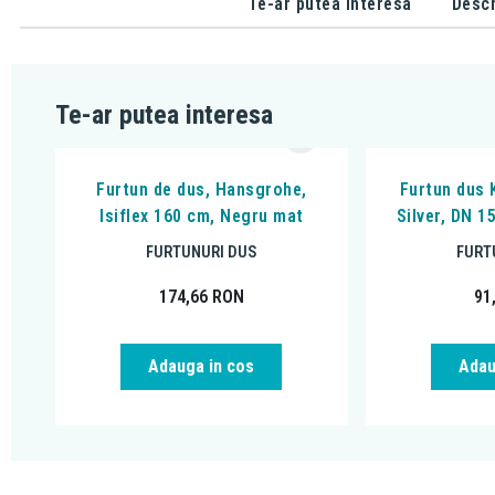
Te-ar putea interesa
Descr
Te-ar putea interesa
Furtun de dus, Hansgrohe,
Furtun dus 
Isiflex 160 cm, Negru mat
Silver, DN 
FURTUNURI DUS
FURT
174,66
RON
91
Adauga in cos
Adau