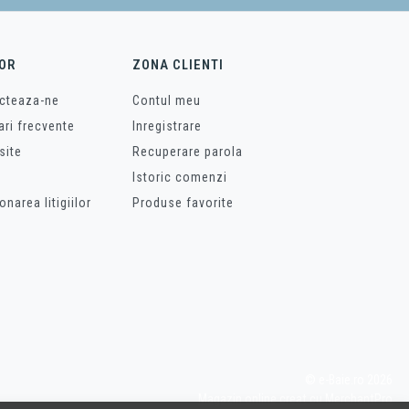
OR
ZONA CLIENTI
cteaza-ne
Contul meu
ari frecvente
Inregistrare
site
Recuperare parola
Istoric comenzi
onarea litigiilor
Produse favorite
© e-Baie.ro 2026
Magazin online creat cu MerchantPro