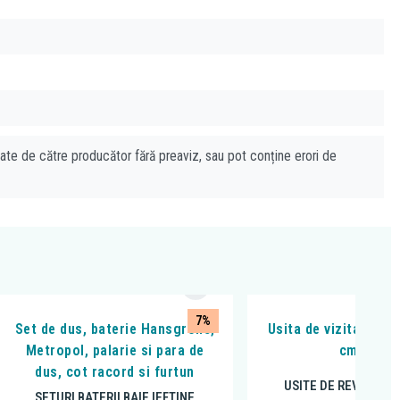
cate de către producător fără preaviz, sau pot conține erori de
7%
Set de dus, baterie Hansgrohe,
Usita de vizitare Ha
Metropol, palarie si para de
cm, inox
dus, cot racord si furtun
USITE DE REVIZIE SI
SETURI BATERII BAIE IEFTINE