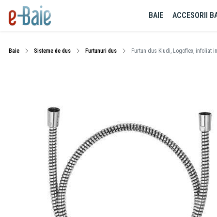
BAIE
ACCESORII BA
Baie
Sisteme de dus
Furtunuri dus
Furtun dus Kludi, Logoflex, infoliat 