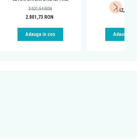
3.021,54
RON
142,25
RO
2.801,73
RON
Adauga in cos
Adauga in c