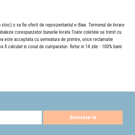
n stoc) o sa fie oferit de reprezentantul e-Baie. Termenul de livrare
 ambaleze corespunzator bunurile livrate.Toate coletele se trimit cu
area este acceptata cu semnatura de primire, orice reclamatie
 va fi calculat in cosul de cumparaturi. Retur in 14 zile - 100% banii
Aboneaza-te