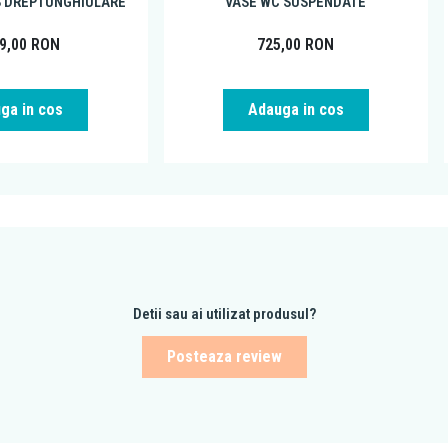
S DREPTUNGHIULARE
VASE WC SUSPENDATE
99,00
RON
725,00
RON
ga in cos
Adauga in cos
Detii sau ai utilizat produsul?
Posteaza review