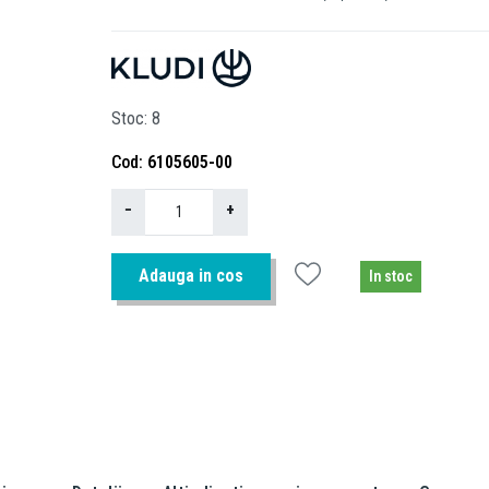
Stoc
8
Cod
6105605-00
−
+
Adauga in cos
In stoc