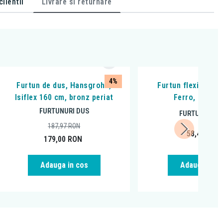
lientii
Livrare si returnare
4%
Furtun de dus, Hansgrohe,
Furtun flexibil pen
Isiflex 160 cm, bronz periat
Ferro, negru 
FURTUNURI DUS
FURTUNURI D
187,97
RON
58,49
RON
179,00
RON
Adauga in cos
Adauga in c