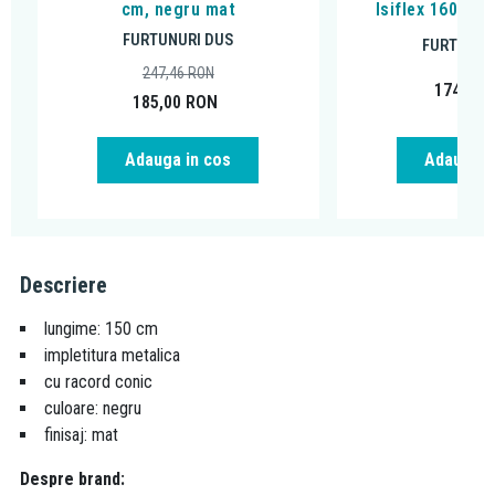
cm, negru mat
Isiflex 160 cm
FURTUNURI DUS
FURTUNUR
247,46
RON
174,88
185,00
RON
Adauga in cos
Adauga i
Descriere
lungime: 150 cm
impletitura metalica
cu racord conic
culoare: negru
finisaj: mat
Despre brand: