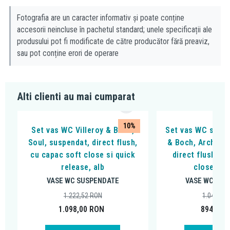
Fotografia are un caracter informativ și poate conține
accesorii neincluse în pachetul standard; unele specificații ale
produsului pot fi modificate de către producător fără preaviz,
sau pot conține erori de operare
Alti clienti au mai cumparat
10%
Set vas WC Villeroy & Boch,
Set vas WC suspe
Soul, suspendat, direct flush,
& Boch, Architec
cu capac soft close si quick
direct flush, c
release, alb
close, alb
VASE WC SUSPENDATE
VASE WC SUS
1.222,52
RON
1.043,58
1.098,00
RON
894,00