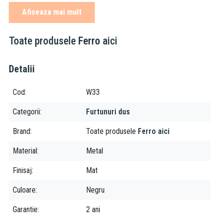
Afiseaza mai mult
Ferro este una dintre cele mai puternice companii producatoare
de accesorii tehnico-sanitare, armaturi si sisteme de incalzire din
sud-estul Europei. Fiind prezenta pe piata de mai bine de 20 de
Toate produsele
Ferro
aici
ani, grupul Ferro isi asigura locul prin faptul ca produsele lor
vizeaza o calitate excelenta, la preturi accesibile tuturor.
Detalii
Cod
W33
Categorii
Furtunuri dus
Brand
Toate produsele
Ferro aici
Material
Metal
Finisaj
Mat
Culoare
Negru
Garantie
2 ani