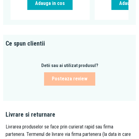
Adauga in cos
Adauga i
Ce spun clientii
Detii sau ai utilizat produsul?
Posteaza review
Livrare si returnare
Livrarea produselor se face prin curierat rapid sau firma
partenera. Termenul de livrare via firma partenera (la data in care