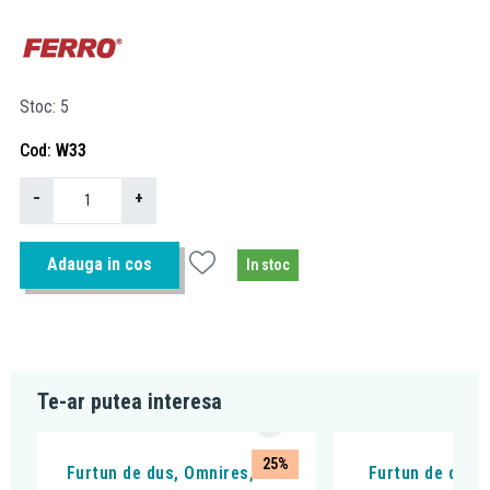
Stoc
5
Cod
W33
−
+
Adauga in cos
In stoc
Te-ar putea interesa
25%
Furtun de dus, Omnires, 125
Furtun de dus,