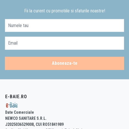
Fii la curent cu promotiile si sfaturile noastre!
Numele tau
Email
Aboneaza-te
E-BAIE.RO
Date Comerciale
NEWCO SANITARE S.R.L.
J2025036529008, CUI RO51841989