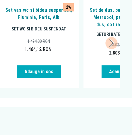
2%
Set vas wc si bideu suspendat,
Set de dus, baterie 
Fluminia, Paris, Alb
Metropol, palarie s
dus, cot racord s
SET WC SI BIDEU SUSPENDAT
SETURI BATERII BAIE
1.494,00
RON
3.025,28
RON
1.464,12
RON
2.803,65
RO
Adauga in cos
Adauga in c