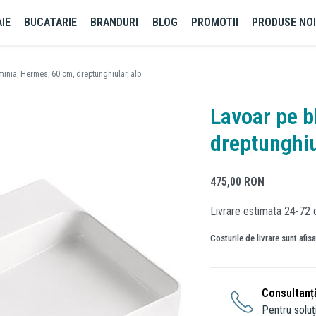
IE
BUCATARIE
BRANDURI
BLOG
PROMOTII
PRODUSE NO
minia, Hermes, 60 cm, dreptunghiular, alb
Lavoar pe b
dreptunghiu
475,00
RON
Livrare estimata 24-72 
Costurile de livrare sunt afis
Consultanț
Pentru soluți