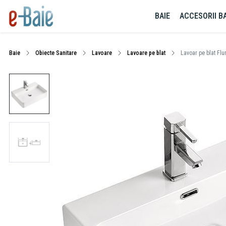
BAIE
ACCESORII BA
Baie
Obiecte Sanitare
Lavoare
Lavoare pe blat
Lavoar pe blat Flu