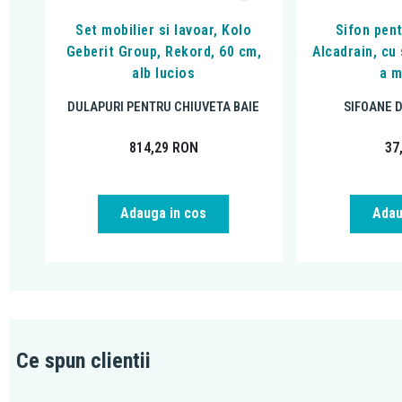
Set mobilier si lavoar, Kolo
Sifon pen
Geberit Group, Rekord, 60 cm,
Alcadrain, cu
alb lucios
a m
DULAPURI PENTRU CHIUVETA BAIE
SIFOANE 
814,29
RON
37
Adauga in cos
Adau
Ce spun clientii