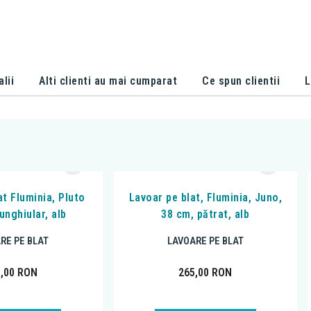
alii
Alti clienti au mai cumparat
Ce spun clientii
L
at Fluminia, Pluto
Lavoar pe blat, Fluminia, Juno,
unghiular, alb
38 cm, pătrat, alb
RE PE BLAT
LAVOARE PE BLAT
8,00
RON
265,00
RON