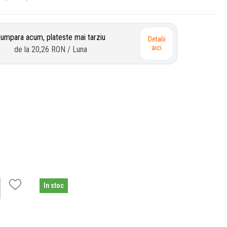
umpara acum, plateste mai tarziu
Detalii
aici
de la
20,26 RON
/ Luna
In stoc