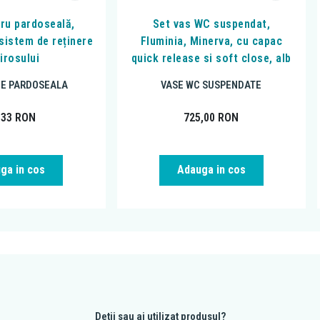
tru pardoseală,
Set vas WC suspendat,
 sistem de reținere
Fluminia, Minerva, cu capac
irosului
quick release si soft close, alb
DE PARDOSEALA
VASE WC SUSPENDATE
,33
RON
725,00
RON
ga in cos
Adauga in cos
Detii sau ai utilizat produsul?