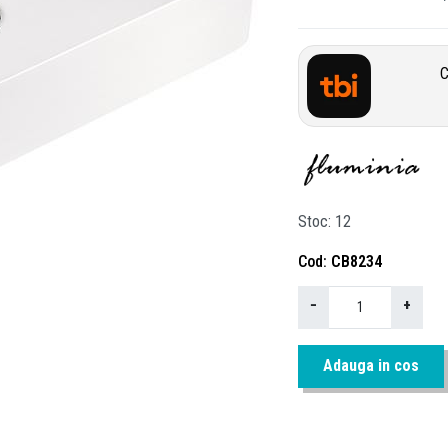
C
Stoc
12
Cod
CB8234
−
+
Adauga in cos