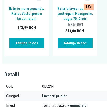
12%
Baterie monocomanda,
Baterie lavoar cu ventil
Ferro, Vasto, pentru
push-open, Hansgrohe,
lavoar, crom
Logis 70, Crom
363,55
RON
143,99
RON
319,00
RON
Adauga in cos
Adauga in cos
Detalii
Cod
CB8234
Categorii
Lavoare pe blat
Brand
Toate produsele
Fluminia aici