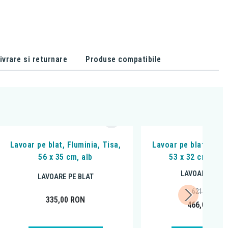
ivrare si returnare
Produse compatibile
Lavoar pe blat, Fluminia, Tisa,
Lavoar pe blat, Omn
56 x 35 cm, alb
53 x 32 cm, alb 
LAVOARE PE B
LAVOARE PE BLAT
621,82
RON
335,00
RON
466,00
RON