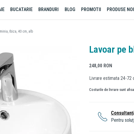
IE
BUCATARIE
BRANDURI
BLOG
PROMOTII
PRODUSE NO
minia, Ibiza, 40 cm, alb
Lavoar pe bl
248,00
RON
Livrare estimata 24-72 
Costurile de livrare sunt afis
Consultanț
Pentru soluți