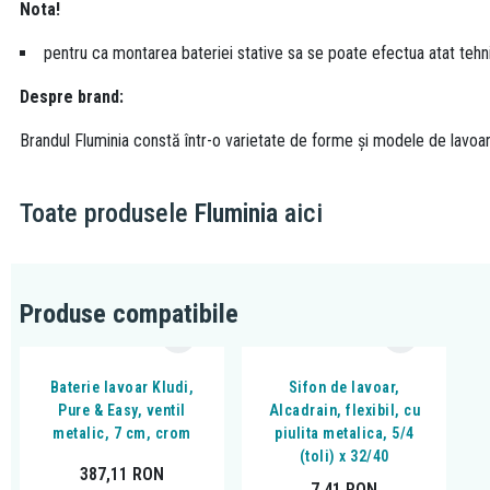
Nota!
pentru ca montarea bateriei stative sa se poate efectua atat tehnic
Despre brand:
Brandul Fluminia constă într-o varietate de forme și modele de lavoare, 
Toate produsele
Fluminia
aici
Produse compatibile
Baterie lavoar Kludi,
Sifon de lavoar,
Pure & Easy, ventil
Alcadrain, flexibil, cu
metalic, 7 cm, crom
piulita metalica, 5/4
(toli) x 32/40
387,11
RON
7,41
RON