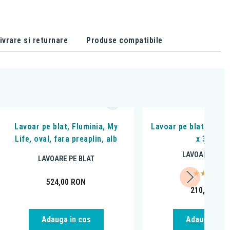
ivrare si returnare
Produse compatibile
Lavoar pe blat, Fluminia, My
Lavoar pe blat, Flumin
Life, oval, fara preaplin, alb
x 33 cm
LAVOARE PE B
LAVOARE PE BLAT
524,00
RON
210,00
RO
Adauga in c
Adauga in cos