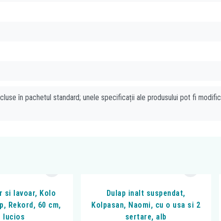
cluse în pachetul standard; unele specificații ale produsului pot fi modifi
r si lavoar, Kolo
Dulap inalt suspendat,
p, Rekord, 60 cm,
Kolpasan, Naomi, cu o usa si 2
b lucios
sertare, alb