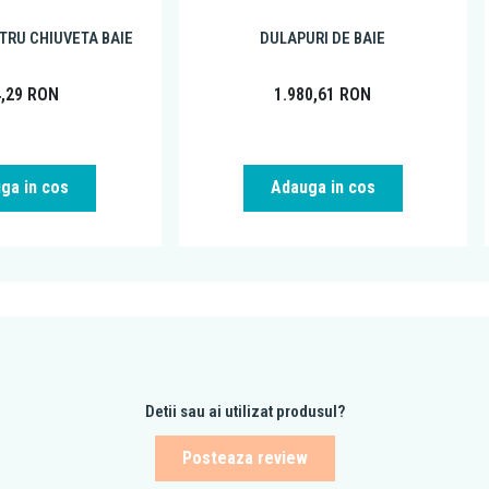
TRU CHIUVETA BAIE
DULAPURI DE BAIE
4,29
RON
1.980,61
RON
ga in cos
Adauga in cos
Detii sau ai utilizat produsul?
Posteaza review