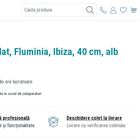
I
at, Fluminia, Ibiza, 40 cm, alb
de ore lucratoare.
ate in cosul de cumparaturi
ă profesională
Deschidere colet la livrare
i și funcționalitate
Livrare cu verificarea coletului