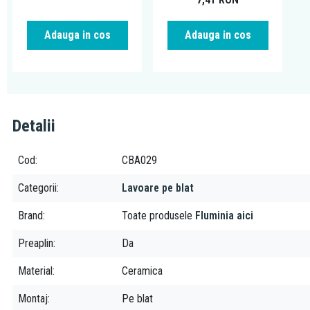
Adauga in cos
Adauga in cos
Detalii
Cod
CBA029
Categorii
Lavoare pe blat
Brand
Toate produsele
Fluminia aici
Preaplin
Da
Material
Ceramica
Montaj
Pe blat