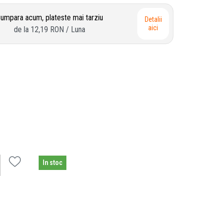
umpara acum, plateste mai tarziu
Detalii
aici
de la
12,19 RON
/ Luna
In stoc