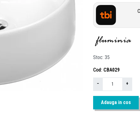
C
Stoc
35
Cod
CBA029
−
+
Adauga in cos