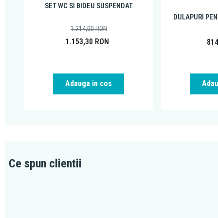
SET WC SI BIDEU SUSPENDAT
DULAPURI PEN
1.214,00
RON
1.153,30
RON
81
Adauga in cos
Adau
Ce spun clientii