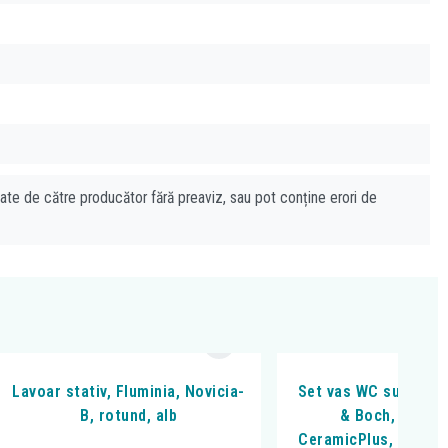
cate de către producător fără preaviz, sau pot conține erori de
Lavoar stativ, Fluminia, Novicia-
Set vas WC suspendat
B, rotund, alb
& Boch, Subwa
CeramicPlus, cu Twis