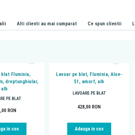
alii
Alti clienti au mai cumparat
Ce spun clientii
L
 blat Fluminia,
Lavoar pe blat, Fluminia, Aloe-
m, dreptunghiular,
51, amorf, alb
alb
LAVOARE PE BLAT
RE PE BLAT
428,00
RON
5,00
RON
ga in cos
Adauga in cos