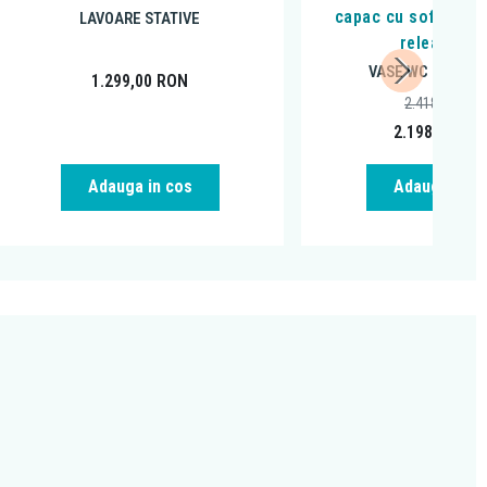
capac cu soft close
LAVOARE STATIVE
release, al
VASE WC SUSPE
1.299,00
RON
2.418,46
RON
2.198,00
RO
Adauga in cos
Adauga in c