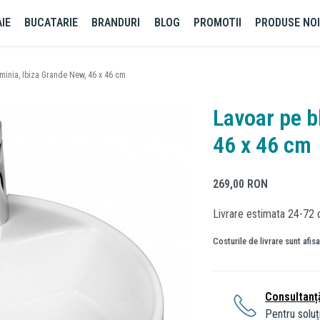
IE
BUCATARIE
BRANDURI
BLOG
PROMOTII
PRODUSE NO
uminia, Ibiza Grande New, 46 x 46 cm
Lavoar pe b
46 x 46 cm
269,00
RON
Livrare estimata 24-72 
Costurile de livrare sunt afis
Consultanț
Pentru soluți