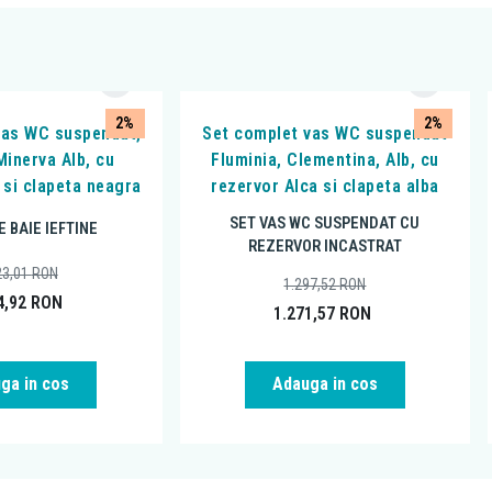
2%
2%
vas WC suspendat,
Set complet vas WC suspendat
Minerva Alb, cu
Fluminia, Clementina, Alb, cu
 si clapeta neagra
rezervor Alca si clapeta alba
SET VAS WC SUSPENDAT CU
E BAIE IEFTINE
REZERVOR INCASTRAT
23,01
RON
1.297,52
RON
4,92
RON
1.271,57
RON
ga in cos
Adauga in cos