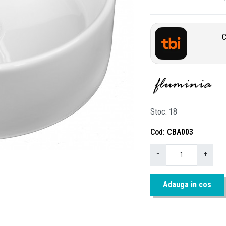
C
Stoc
18
Cod
CBA003
−
+
Adauga in cos