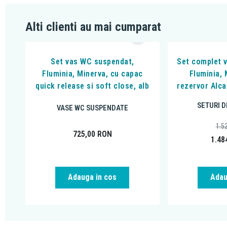
Alti clienti au mai cumparat
Set vas WC suspendat,
Set complet 
Fluminia, Minerva, cu capac
Fluminia, 
quick release si soft close, alb
rezervor Alca
SETURI D
VASE WC SUSPENDATE
1.5
725,00
RON
1.48
Adauga in cos
Adau