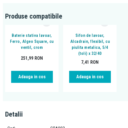
Produse compatibile
Baterie stativa lavoar,
Sifon de lavoar,
Ferro, Algeo Square, cu
Alcadrain, flexibil, cu
ventil, crom
piulita metalica, 5/4
(toli) x 32/40
251,99
RON
7,41
RON
Adauga in cos
Adauga in cos
Detalii