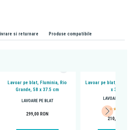
ivrare si returnare
Produse compatibile
Lavoar pe blat, Fluminia, Rio
Lavoar pe blat, Flumin
Grande, 58 x 37.5 cm
x 33 cm
LAVOARE PE B
LAVOARE PE BLAT
299,00
RON
210,00
RO