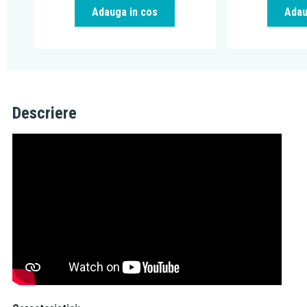
Adauga in cos
Adau
Descriere