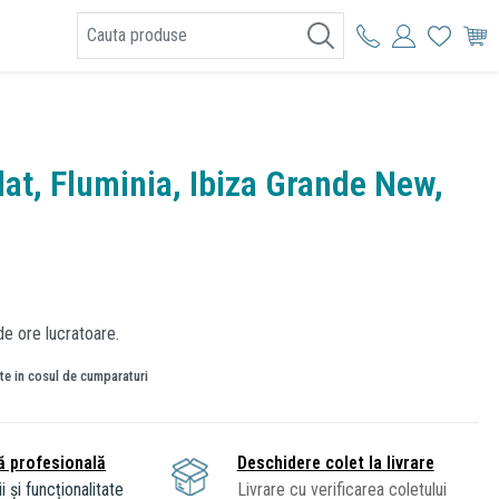
I
lat, Fluminia, Ibiza Grande New,
de ore lucratoare.
ate in cosul de cumparaturi
ă profesională
Deschidere colet la livrare
i și funcționalitate
Livrare cu verificarea coletului