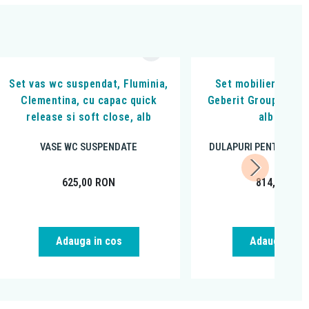
Set vas wc suspendat, Fluminia,
Set mobilier si lav
Clementina, cu capac quick
Geberit Group, Reko
release si soft close, alb
alb lucios
VASE WC SUSPENDATE
DULAPURI PENTRU CHI
625,00
RON
814,29
RO
Adauga in cos
Adauga in c