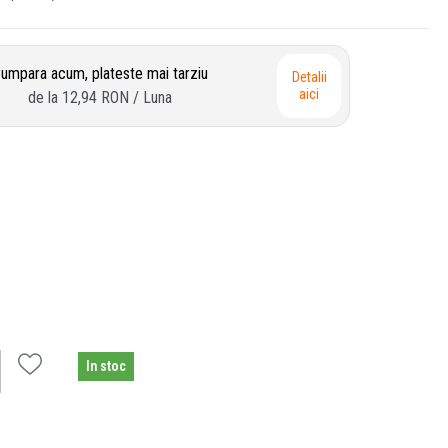
umpara acum, plateste mai tarziu
Detalii
aici
de la
12,94 RON
/ Luna
In stoc